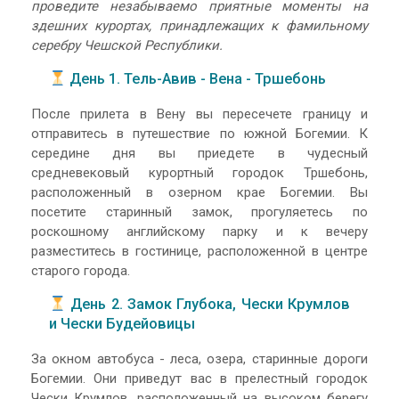
проведите незабываемо приятные моменты на
здешних курортах, принадлежащих к фамильному
серебру Чешской Республики.
День 1. Тель-Авив - Вена - Тршебонь
После прилета в Вену вы пересечете границу и
отправитесь в путешествие по южной Богемии. К
середине дня вы приедете в чудесный
средневековый курортный городок Тршебонь,
расположенный в озерном крае Богемии. Вы
посетите старинный замок, прогуляетесь по
роскошному английскому парку и к вечеру
разместитесь в гостинице, расположенной в центре
старого города.
День 2. Замок Глубока, Чески Крумлов
и Чески Будейовицы
За окном автобуса - леса, озера, старинные дороги
Богемии. Они приведут вас в прелестный городок
Чески Крумлов, расположенный на высоком берегу