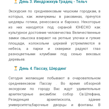
День 3. Йиндржихув Градец - Тельч
Экскурсия по средневековым чешским городкам, в
которых, как жемчужины в раковинах, прячутся
шедевры готики, ренессанса и барокко. Некоторые
из них находятся под охраной ЮНЕСКО как
культурное достояние человечества. Величественные
замки свысока взирают на уютные улочки и гулкие
площади, колокольни церквей устремляются в
небеса, а парки и скверики радуют глаз
разноцветными клумбами под сенью вековых
деревьев.
День 4. Пассау, Шердинг
Сегодня желающие побывают в очаровательном
средневековом Пассау . Во время обзорной
экскурсии по городу Вас ждут удивительные
архитектурные ансамбли: собор Св.Штефана,
Резиденция архиепископа, здание
университета,барочные дворцы и фонтаны. В