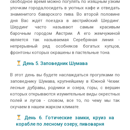
свободное время можно погулять по изящным узким
улочкам города,посидеть в уютных кафе и отведать
знаменитого баварского пива. Во второй половине
дня Вас ждёт поездка в австрийский Шердинг.
Шердинг часто называют самым красивым
барочным городом Австрии. А его жемчужиной
является так называемая Серебряная линия -
непрерывный ряд особняков богатых купцов,
фронтоны которых окрашены в пастельные тона.
День 5. Заповедник Шумава
В этот день вы будете наслаждаться прогулками по
заповеднику Шумава, крупнейшему в Южной Чехии:
лесные дубравы, родники и озера, горы, с вершин
которых открываются изумительные виды окрестных
полей и лугов - словом, все то, по чему мы так
скучаем в нашем жарком климате.
День 6. Готические замки, круиз на
корабле по лесному озеру, пивоварня