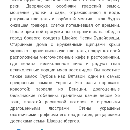
реки. Дворянские особняки, графский замок,
мощеные улочки и сады, отражающиеся в воде,
ратушная площадь и горбатый мостик - как будто
ожившая гравюра, слегка потемневшая от времени.
После приятной прогулки вы отправитесь на обед в
город бравого солдата Швейка Чески Будейовицы.
Старинные дома с кружевными щипцами крыш
украшают провинциальную площадь, вокруг которой
расположены многочисленные кафе и ресторанчики,
где пенится великолепное пиво и радуют глаз
великолепные порции мяса всех видов. Вы посетите
также замок Глубока над Влтавой, один из самых
прекрасных замков Европы. Его залы поражают
красотой: зеркала из Венеции, драгоценные
бельгийские гобелены, гранитный камин весом 26
тонн, золотой расписной потолок с огромными
драгоценными люстрами. Стены украшены
охотничьими трофеями его владельцев, рыцарскими
доспехами семьи Шварценбергов.