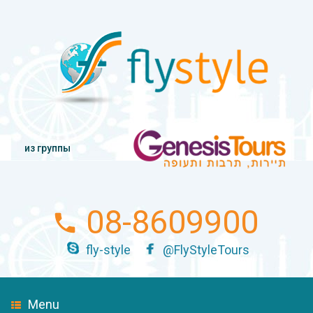
из группы
08-8609900
fly-style
@FlyStyleTours
Menu