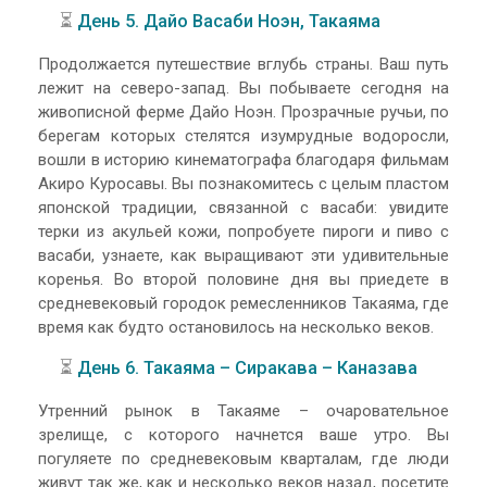
⏳
День 5. Дайо Васаби Ноэн, Такаяма
Продолжается путешествие вглубь страны. Ваш путь
лежит на северо-запад. Вы побываете сегодня на
живописной ферме Дайо Ноэн. Прозрачные ручьи, по
берегам которых стелятся изумрудные водоросли,
вошли в историю кинематографа благодаря фильмам
Акиро Куросавы. Вы познакомитесь с целым пластом
японской традиции, связанной с васаби: увидите
терки из акульей кожи, попробуете пироги и пиво с
васаби, узнаете, как выращивают эти удивительные
коренья. Во второй половине дня вы приедете в
средневековый городок ремесленников Такаяма, где
время как будто остановилось на несколько веков.
⏳
День 6. Такаяма – Сиракава – Каназава
Утренний рынок в Такаяме – очаровательное
зрелище, с которого начнется ваше утро. Вы
погуляете по средневековым кварталам, где люди
живут так же, как и несколько веков назад, посетите