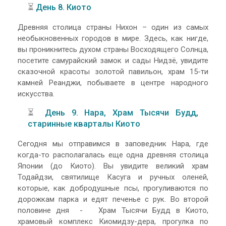
⏳
День 8. Киото
Древняя столица страны Нихон – один из самых
необыкновенных городов в мире. Здесь, как нигде,
вы проникнитесь духом страны Восходящего Солнца,
посетите самурайский замок и сады Нидзё, увидите
сказочной красоты золотой павильон, храм 15-ти
камней Реанджи, побываете в центре народного
искусства.
⏳
День 9. Нара, Храм Тысячи Будд,
старинные кварталы Киото
Сегодня мы отправимся в заповедник Нара, где
когда-то располагалась еще одна древняя столица
Японии (до Киото). Вы увидите великий храм
Тодайдзи, святилище Касуга и ручных оленей,
которые, как добродушные псы, прогуливаются по
дорожкам парка и едят печенье с рук. Во второй
половине дня - Храм Тысячи Будд в Киото,
храмовый комплекс Киомидзу-дера, прогулка по