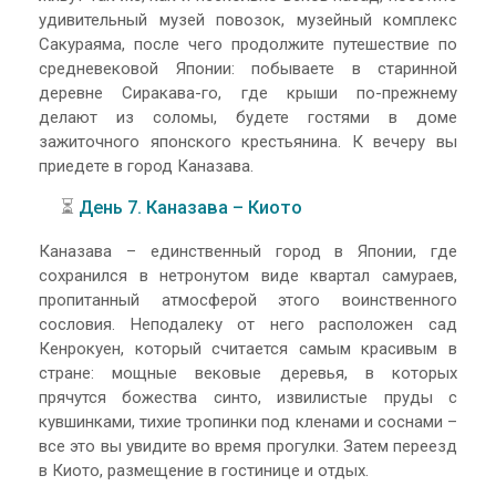
удивительный музей повозок, музейный комплекс
Сакураяма, после чего продолжите путешествие по
средневековой Японии: побываете в старинной
деревне Сиракава-го, где крыши по-прежнему
делают из соломы, будете гостями в доме
зажиточного японского крестьянина. К вечеру вы
приедете в город Каназава.
⏳
День 7. Каназава – Киото
Каназава – единственный город в Японии, где
сохранился в нетронутом виде квартал самураев,
пропитанный атмосферой этого воинственного
сословия. Неподалеку от него расположен сад
Кенрокуен, который считается самым красивым в
стране: мощные вековые деревья, в которых
прячутся божества синто, извилистые пруды с
кувшинками, тихие тропинки под кленами и соснами –
все это вы увидите во время прогулки. Затем переезд
в Киото, размещение в гостинице и отдых.