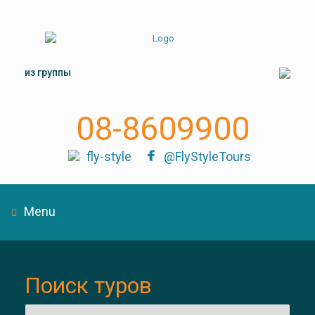
из группы
08-8609900
fly-style
@FlyStyleTours
Menu
Поиск туров