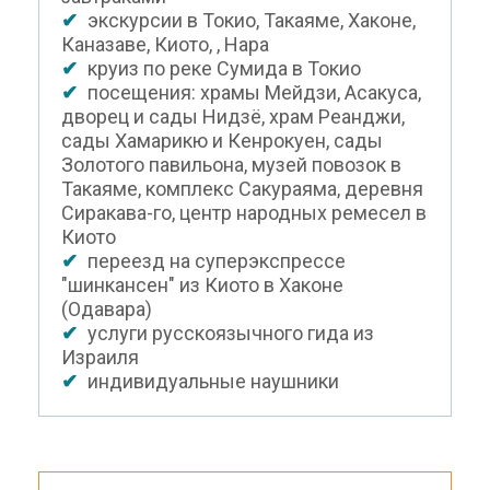
✔
экскурсии в Токио, Такаяме, Хаконе,
Каназаве, Киото, , Нара
✔
круиз по реке Сумида в Токио
✔
посещения: храмы Мейдзи, Асакуса,
дворец и сады Нидзё, храм Реанджи,
сады Хамарикю и Кенрокуен, сады
Золотого павильона, музей повозок в
Такаяме, комплекс Сакураяма, деревня
Сиракава-го, центр народных ремесел в
Киото
✔
переезд на суперэкспрессе
"шинкансен" из Киото в Хаконе
(Одавара)
✔
услуги русскоязычного гида из
Израиля
✔
индивидуальные наушники