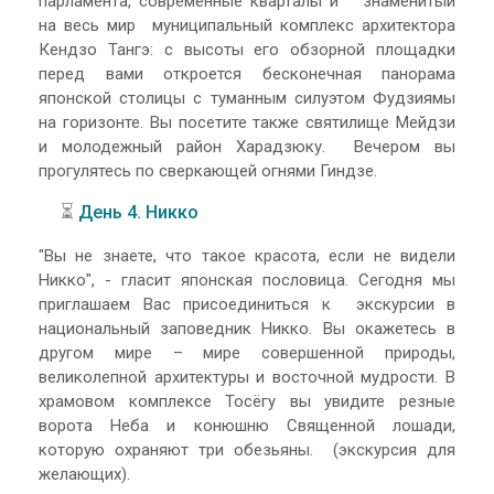
парламента, современные кварталы и знаменитый
на весь мир муниципальный комплекс архитектора
Кендзо Тангэ: с высоты его обзорной площадки
перед вами откроется бесконечная панорама
японской столицы с туманным силуэтом Фудзиямы
на горизонте. Вы посетите также святилище Мейдзи
и молодежный район Харадзюку. Вечером вы
прогулятесь по сверкающей огнями Гиндзе.
⏳
День 4. Никко
"Вы не знаете, что такое красота, если не видели
Никко", - гласит японская пословица. Сегодня мы
приглашаем Вас присоединиться к экскурсии в
национальный заповедник Никко. Вы окажетесь в
другом мире – мире совершенной природы,
великолепной архитектуры и восточной мудрости. В
храмовом комплексе Тосёгу вы увидите резные
ворота Неба и конюшню Священной лошади,
которую охраняют три обезьяны. (экскурсия для
желающих).