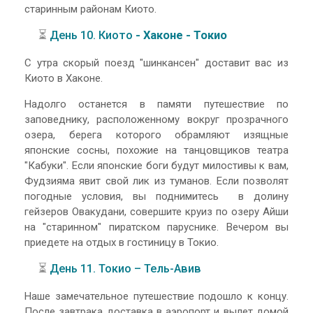
старинным районам Киото.
⏳
День 10. Киото
- Хаконе - Токио
С утра скорый поезд "шинкансен" доставит вас из
Киото в Хаконе.
Надолго останется в памяти путешествие по
заповеднику, расположенному вокруг прозрачного
озера, берега которого обрамляют изящные
японские сосны, похожие на танцовщиков театра
"Кабуки". Если японские боги будут милостивы к вам,
Фудзияма явит свой лик из туманов. Если позволят
погодные условия, вы поднимитесь в долину
гейзеров Овакудани, совершите круиз по озеру Айши
на "старинном" пиратском паруснике. Вечером вы
приедете на отдых в гостиницу в Токио.
⏳
День 11. Токио – Тель-Авив
Наше замечательное путешествие подошло к концу.
После завтрака доставка в аэропорт и вылет домой