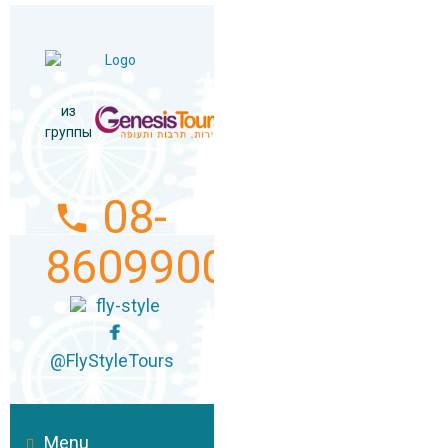
из
группы
08-
8609900
fly-style
@FlyStyleTours
Menu