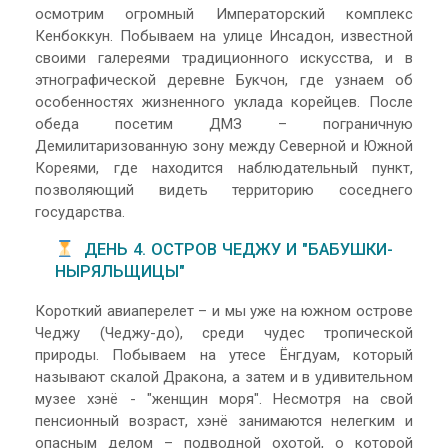
осмотрим огромный Императорский комплекс
Кенбоккун. Побываем на улице Инсадон, известной
своими галереями традиционного искусства, и в
этнографической деревне Букчон, где узнаем об
особенностях жизненного уклада корейцев. После
обеда посетим ДМЗ – пограничную
Демилитаризованную зону между Северной и Южной
Кореями, где находится наблюдательный пункт,
позволяющий видеть территорию соседнего
государства.
ДЕНЬ 4. ОСТРОВ ЧЕДЖУ И "БАБУШКИ-
НЫРЯЛЬЩИЦЫ"
Короткий авиаперелет – и мы уже на южном острове
Чеджу (Чеджу-до), среди чудес тропической
природы. Побываем на утесе Ёнгдуам, который
называют скалой Дракона, а затем и в удивительном
музее хэнё - "женщин моря". Несмотря на свой
пенсионный возраст, хэнё занимаются нелегким и
опасным делом – подводной охотой, о которой