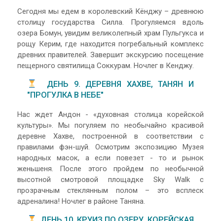
Сегодня мы едем в королевский Кёнджу – древнюю
столицу государства Силла. Прогуляемся вдоль
озера Бомун, увидим великолепный храм Пульгукса и
рощу Керим, где находится погребальный комплекс
древних правителей. Завершит экскурсию посещение
пещерного святилища Соккурам. Ночлег в Кенджу.
ДЕНЬ 9. ДЕРЕВНЯ ХАХВЕ, ТАНЯН И
"ПРОГУЛКА В НЕБЕ"
Нас ждет Андон - «духовная столица корейской
культуры». Мы погуляем по необычайно красивой
деревне Хахве, построенной в соответствии с
правилами фэн-шуй. Осмотрим экспозицию Музея
народных масок, а если повезет - то и рынок
женьшеня. После этого пройдем по необычной
высотной смотровой площадке Sky Walk с
прозрачным стеклянным полом – это всплеск
адреналина! Ночлег в районе Таняна.
ДЕНЬ 10. КРУИЗ ПО ОЗЕРУ, КОРЕЙСКАЯ