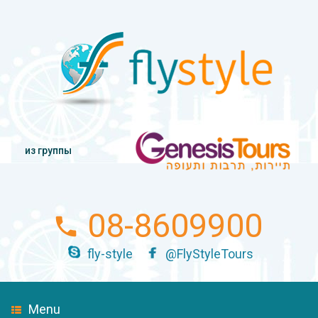
из группы
08-8609900
fly-style
@FlyStyleTours
Menu