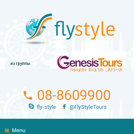
из группы
08-8609900
fly-style
@FlyStyleTours
Menu