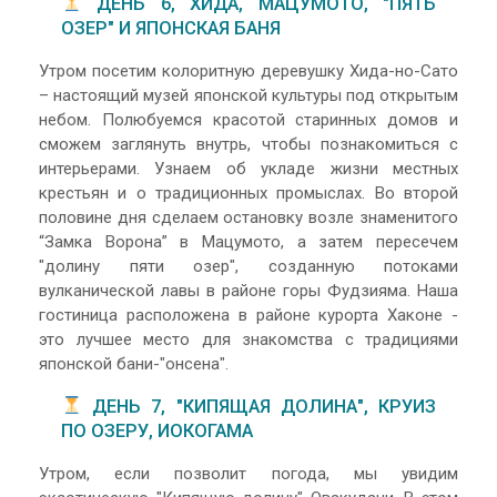
ДЕНЬ 6, ХИДА, МАЦУМОТО, "ПЯТЬ
ОЗЕР" И ЯПОНСКАЯ БАНЯ
Утром посетим колоритную деревушку Хида-но-Сато
– настоящий музей японской культуры под открытым
небом. Полюбуемся красотой старинных домов и
сможем заглянуть внутрь, чтобы познакомиться с
интерьерами. Узнаем об укладе жизни местных
крестьян и о традиционных промыслах. Во второй
половине дня сделаем остановку возле знаменитого
“Замка Ворона” в Мацумото, а затем пересечем
"долину пяти озер", созданную потоками
вулканической лавы в районе горы Фудзияма. Наша
гостиница расположена в районе курорта Хаконе -
это лучшее место для знакомства с традициями
японской бани-"онсена".
ДЕНЬ 7, "КИПЯЩАЯ ДОЛИНА", КРУИЗ
ПО ОЗЕРУ, ИОКОГАМА
Утром, если позволит погода, мы увидим