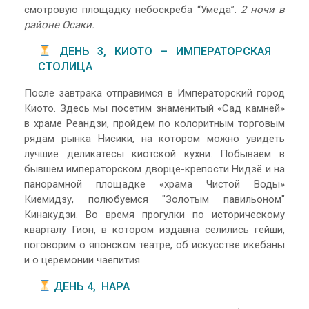
смотровую площадку небоскреба “Умеда”.
2 ночи в
районе Осаки.
ДЕНЬ 3, КИОТО – ИМПЕРАТОРСКАЯ
СТОЛИЦА
После завтрака отправимся в Императорский город
Киото. Здесь мы посетим знаменитый «Сад камней»
в храме Реандзи, пройдем по колоритным торговым
рядам рынка Нисики, на котором можно увидеть
лучшие деликатесы киотской кухни. Побываем в
бывшем императорском дворце-крепости Нидзё и на
панорамной площадке «храма Чистой Воды»
Киемидзу, полюбуемся "Золотым павильоном"
Кинакудзи. Во время прогулки по историческому
кварталу Гион, в котором издавна селились гейши,
поговорим о японском театре, об искусстве икебаны
и о церемонии чаепития.
ДЕНЬ 4, НАРА