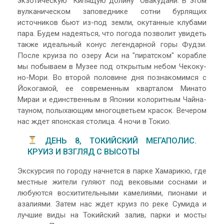
экзотическую "Кипящую долину" Овакудани. В этом
вулканическом заповеднике сотни бурлящих
источников бьют из-под земли, окутанные клубами
пара. Будем надеяться, что погода позволит увидеть
также идеальный конус легендарной горы Фудзи.
После круиза по озеру Аси на "пиратском" корабле
мы побываем в Музее под открытым небом Чекоку-
но-Мори. Во второй половине дня познакомимся с
Йокогамой, ее современным кварталом Минато
Мираи и единственным в Японии колоритным Чайна-
тауном, полыхающим многоцветьем красок. Вечером
нас ждет японская столица. 4 ночи в Токио.
ДЕНЬ 8, ТОКИЙСКИЙ МЕГАПОЛИС.
КРУИЗ И ВЗГЛЯД С ВЫСОТЫ
Экскурсия по городу начнется в парке Хамарикю, где
местные жители гуляют под вековыми соснами и
любуются восхитительными камелиями, пионами и
азалиями. Затем нас ждет круиз по реке Сумида и
лучшие виды на Токийский залив, парки и мосты