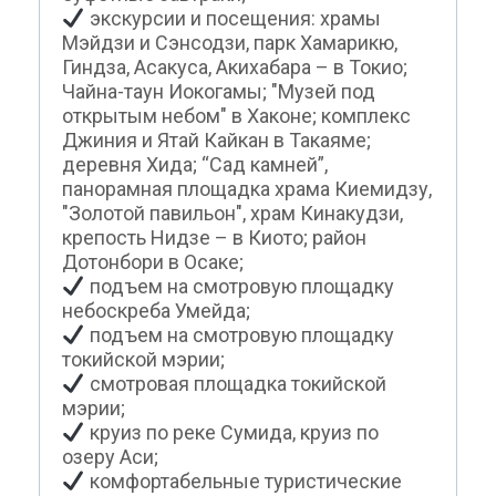
экскурсии и посещения: храмы
Мэйдзи и Сэнсодзи, парк Хамарикю,
Гиндза, Асакуса, Акихабара – в Токио;
Чайна-таун Иокогамы; "Музей под
открытым небом" в Хаконе; комплекс
Джиния и Ятай Кайкан в Такаяме;
деревня Хида; “Сад камней”,
панорамная площадка храма Киемидзу,
"Золотой павильон", храм Кинакудзи,
крепость Нидзе – в Киото; район
Дотонбори в Осаке;
подъем на смотровую площадку
небоскреба Умейда;
подъем на смотровую площадку
токийской мэрии;
смотровая площадка токийской
мэрии;
круиз по реке Сумида, круиз по
озеру Аси;
комфортабельные туристические