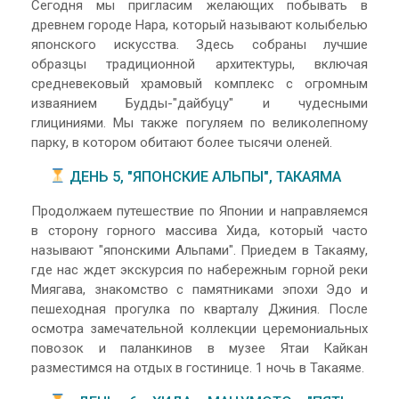
Сегодня мы пригласим желающих побывать в
древнем городе Нара, который называют колыбелью
японского искусства. Здесь собраны лучшие
образцы традиционной архитектуры, включая
средневековый храмовый комплекс с огромным
изваянием Будды-"дайбуцу" и чудесными
глициниями. Мы также погуляем по великолепному
парку, в котором обитают более тысячи оленей.
ДЕНЬ 5, "ЯПОНСКИЕ АЛЬПЫ", ТАКАЯМА
Продолжаем путешествие по Японии и направляемся
в сторону горного массива Хида, который часто
называют "японскими Альпами". Приедем в Такаяму,
где нас ждет экскурсия по набережным горной реки
Миягава, знакомство с памятниками эпохи Эдо и
пешеходная прогулка по кварталу Джиния. После
осмотра замечательной коллекции церемониальных
повозок и паланкинов в музее Ятаи Кайкан
разместимся на отдых в гостинице. 1 ночь в Такаяме.