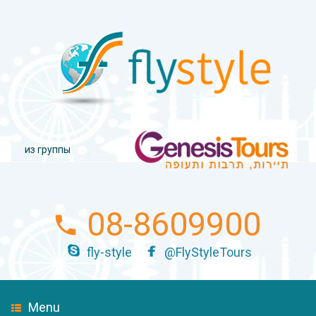
из группы
08-8609900
fly-style
@FlyStyleTours
Menu