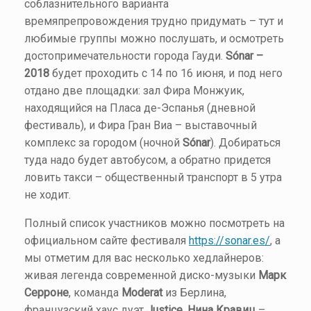
соблазнительного варианта
времяпрепровождения трудно придумать – тут и
любимые группы можно послушать, и осмотреть
достопримечательности города Гауди.
Sónar –
2018
будет проходить с 14 по 16 июня, и под него
отдано две площадки: зал Фира Монжуик,
находящийся на Пласа де-Эспанья (дневной
фестиваль), и Фира Гран Виа – выставочный
комплекс за городом (ночной
Sónar
). Добираться
туда надо будет автобусом, а обратно придется
ловить такси – общественный транспорт в 5 утра
не ходит.
Полный список участников можно посмотреть на
официальном сайте фестиваля
https://sonar.es/
, а
мы отметим для вас несколько хедлайнеров:
живая легенда современной диско-музыки
Марк
Серроне
, команда
Moderat
из Берлина,
французский хаус дуэт
Justice
,
Нина Кравиц
–