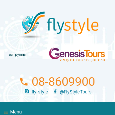
из группы
08-8609900
fly-style
@FlyStyleTours
Menu