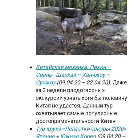
Китайская мозаика. Пекин –
Сиань - Шанхай – Ханчжоу –
Сучжоу
(09.04.20 – 22.04.20).
Даже
за 2 недели плодотворных
экскурсий узнать хотя бы половину
Китая не удастся. Данный тур
охватывает самые популярные
достопримечательности Китая.
Тур-круиз «Лепестки сакуры 2020»
Япония + Южная Корея
(09.04.20 –