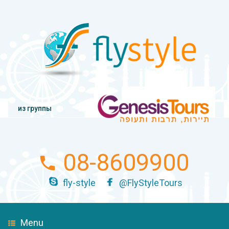
из группы
08-8609900
fly-style
@FlyStyleTours
Menu