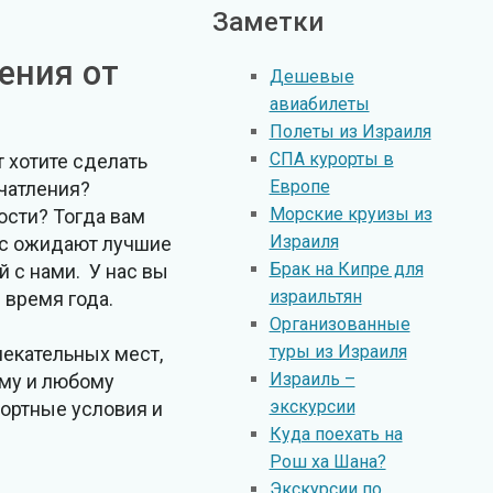
Заметки
ения от
Дешевые
авиабилеты
Полеты из Израиля
СПА курорты в
 хотите сделать
Европе
чатления?
Морские круизы из
ости? Тогда вам
Израиля
ас ожидают лучшие
Брак на Кипре для
 с нами. У нас вы
израильтян
 время года.
Организованные
туры из Израиля
лекательных мест,
Израиль –
ому и любому
экскурсии
фортные условия и
Куда поехать на
Рош ха Шана?
Экскурсии по