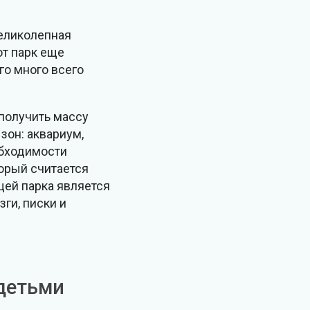
Великолепная
от парк еще
го много всего
получить массу
зон: аквариум,
обходимости
торый считается
щей парка является
зги, писки и
 детьми