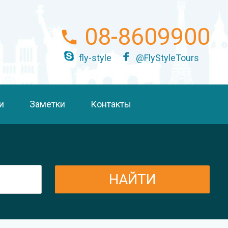
08-8609900
fly-style
@FlyStyleTours
и
Заметки
Контакты