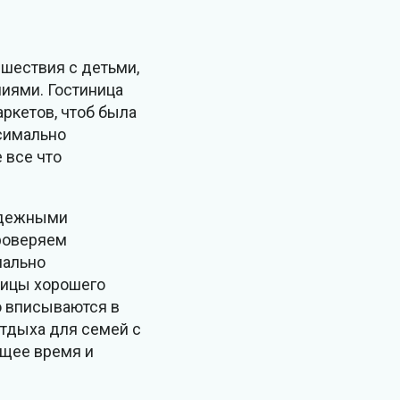
ешествия с детьми,
иями. Гостиница
аркетов, чтоб была
ксимально
 все что
надежными
проверяем
мально
ницы хорошего
о вписываются в
отдыха для семей с
ящее время и