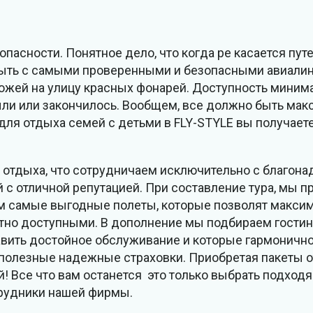
пасности. Понятное дело, что когда ре касается пут
быть с самыми проверенными и безопасными авиалин
охожей на улицу красных фонарей. Доступность миним
были или закончилось. Вообщем, все должно быть ма
для отдыха семей с детьми в FLY-STYLE вы получаете
х отдыха, что сотрудничаем исключительно с благо
 с отличной репутацией. При составление тура, мы 
м самые выгодные полеты, которые позволят макси
етно доступными. В дополнение мы подбираем гости
тавить достойное обслуживание и которые гармоничн
 полезные надежные страховки. Приобретая пакеты 
й! Все что вам останется это только выбрать подход
трудники нашей фирмы.