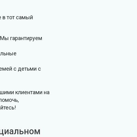
 в тот самый
. Мы гарантируем
альные
емей с детьми с
ашими клиентами на
помочь,
яйтесь!
ициальном