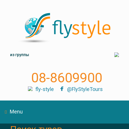
из группы
08-8609900
fly-style
@FlyStyleTours
Menu