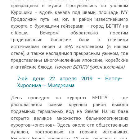
превращены в музеи. Прогулявшись по улочкам
Курошики – вдоль канала под ивами, площадь IVY.
Продолжим путь на юг, в район известнейшего
курорта с бурлящими гейзерами — город БЕППУ на
о.Кюшу. Вечером обязательно посетим
традиционные Японские бани с горячими
источниками онсен и SPA комплексом (в нашем
отеле), а также насладимся прекрасным ужином, где
представлены многочисленные японские, корейские
и китайские блюда.
Ночлег: БЕППУ (ужин включён)
7-ой день 22 апреля 2019 – Беппу-
Хиросима — Мияджима
День проведем на курортах БЕППУ , где
располагается самый крупный район выхода
подземных термальных вод на Земле. На их базе
открыто великое множество бальнеологических
курортов-«онсэнов». Здесь около ста общественных
купален, построенных на горячих источниках.
Курорты Беппу посещают 12 млн. человек в год.