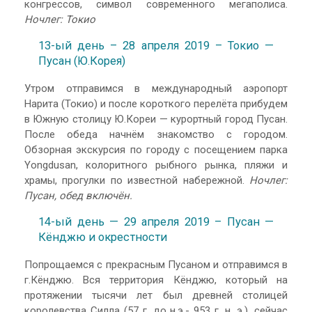
конгрессов, символ современного мегаполиса.
Ночлег: Токио
13-ый день – 28 апреля 2019 – Токио —
Пусан (Ю.Корея)
Утром отправимся в международный аэропорт
Нарита (Токио) и после короткого перелёта прибудем
в Южную столицу Ю.Кореи — курортный город Пусан.
После обеда начнём знакомство с городом.
Обзорная экскурсия по городу с посещением парка
Yongdusan, колоритного рыбного рынка, пляжи и
храмы, прогулки по известной набережной.
Ночлег:
Пусан, обед включён.
14-ый день — 29 апреля 2019 – Пусан —
Кёнджю и окрестности
Попрощаемся с прекрасным Пусаном и отправимся в
г.Кёнджю. Вся территория Кёнджю, который на
протяжении тысячи лет был древней столицей
королевства Силла (57 г. до н.э.- 953 г. н. э.), сейчас