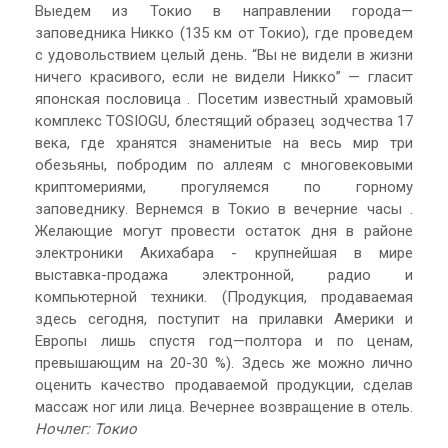
Выедем из Токио в направлении города—
заповедника Никко (135 км от Токио), где проведем
с удовольствием целый день. “Вы не видели в жизни
ничего красивого, если не видели Никко” — гласит
японская пословица . Посетим известный храмовый
комплекс TOSIOGU, блестящий образец зодчества 17
века, где хранятся знаменитые на весь мир три
обезьяны, побродим по аллеям с многовековыми
криптомериями, прогуляемся по горному
заповеднику. Вернемся в Токио в вечерние часы .
Желающие могут провести остаток дня в районе
электроники Акихабара - крупнейшая в мире
выставка-продажа электронной, радио и
компьютерной техники. (Продукция, продаваемая
здесь сегодня, поступит на прилавки Америки и
Европы лишь спустя год—полтора и по ценам,
превышающим на 20-30 %). Здесь же можно лично
оценить качество продаваемой продукции, сделав
массаж ног или лица. Вечернее возвращение в отель.
Ночлег: Токио