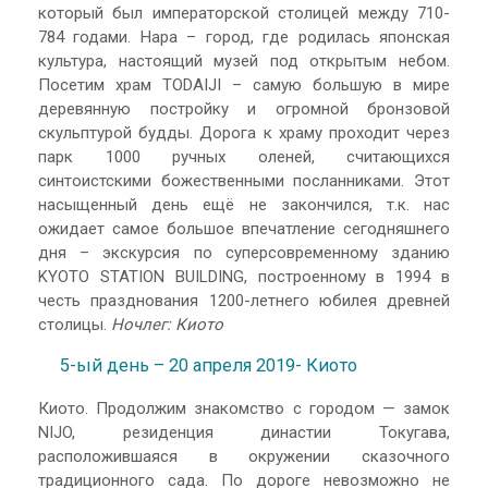
который был императорской столицей между 710-
784 годами. Нара – город, где родилась японская
культура, настоящий музей под открытым небом.
Посетим храм TODAIJI – самую большую в мире
деревянную постройку и огромной бронзовой
скульптурой будды. Дорога к храму проходит через
парк 1000 ручных оленей, считающихся
синтоистскими божественными посланниками. Этот
насыщенный день ещё не закончился, т.к. нас
ожидает самое большое впечатление сегодняшнего
дня – экскурсия по суперсовременному зданию
KYOTO STATION BUILDING, построенному в 1994 в
честь празднования 1200-летнего юбилея древней
столицы.
Ночлег: Киото
5-ый день – 20 апреля 2019- Киото
Киото. Продолжим знакомство с городом — замок
NIJO, резиденция династии Токугава,
расположившаяся в окружении сказочного
традиционного сада. По дороге невозможно не