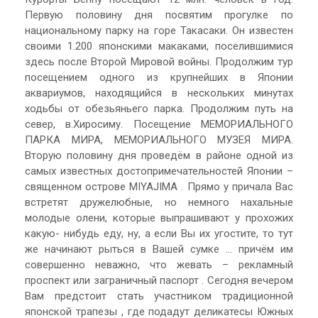
Первую половину дня посвятим прогулке по
национальному парку на горе Такасаки. Он известен
своими 1.200 японскими макаками, поселившимися
здесь после Второй Мировой войны. Продолжим тур
посещением одного из крупнейших в Японии
аквариумов, находящийся в нескольких минутах
ходьбы от обезьяньего парка. Продолжим путь на
север, в.Хиросиму. Посещение МЕМОРИАЛЬНОГО
ПАРКА МИРА, МЕМОРИАЛЬНОГО МУЗЕЯ МИРА.
Вторую половину дня проведём в районе одной из
самых известных достопримечательностей Японии –
священном острове MIYAJIMA . Прямо у причала Вас
встретят дружелюбные, но немного нахальные
молодые олени, которые выпрашивают у прохожих
какую- нибудь еду, ну, а если Вы их угостите, то тут
же начинают рыться в Вашей сумке … причём им
совершенно неважно, что жевать – рекламный
проспект или заграничный паспорт . Сегодня вечером
Вам предстоит стать участником традиционной
японской трапезы , где подадут деликатесы Южных