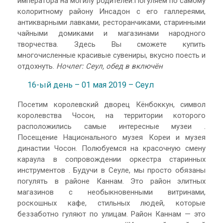
императора на могилу родителей.Погуляем по самому
колоритному району Инсадон с его галлереями,
антикварными лавками, ресторанчиками, старинными
чайными домиками и магазинами народного
творчества. Здесь Вы сможете купить
многочисленные красивые сувениры, вкусно поесть и
отдохнуть.
Ночлег: Сеул, обед в включён
16-ый день – 01 мая 2019 – Сеул
Посетим королевский дворец Кёнбоккун, символ
королевства Чосон, на территории которого
расположились самые интересные музеи .
Посещение Национального музея Кореи и музея
династии Чосон. Полюбуемся на красочную смену
караула в сопровождении оркестра старинных
инструментов . Будучи в Сеуле, мы просто обязаны
погулять в районе Каннам. Это район элитных
магазинов с необыкновенными витринами,
роскошных кафе, стильных людей, которые
беззаботно гуляют по улицам. Район Каннам — это