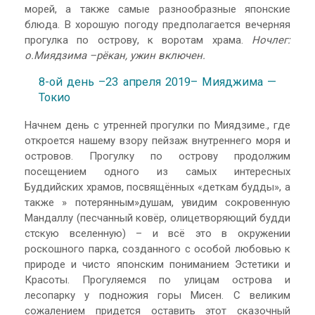
морей, а также самые разнообразные японские
блюда. В хорошую погоду предполагается вечерняя
прогулка по острову, к воротам храма.
Ночлег:
о.Миядзима –рёкан, ужин включен.
8-ой день –23 апреля 2019– Мияджима —
Токио
Начнем день с утренней прогулки по Миядзиме., где
откроется нашему взору пейзаж внутреннего моря и
островов. Прогулку по острову продолжим
посещением одного из самых интересных
Буддийских храмов, посвящённых «деткам будды», а
также » потерянным»душам, увидим сокровенную
Мандаллу (песчанный ковёр, олицетворяющий будди
стскую вселенную) – и всё это в окружении
роскошного парка, созданного с особой любовью к
природе и чисто японским пониманием Эстетики и
Красоты. Прогуляемся по улицам острова и
лесопарку у подножия горы Мисен. С великим
сожалением придется оставить этот сказочный