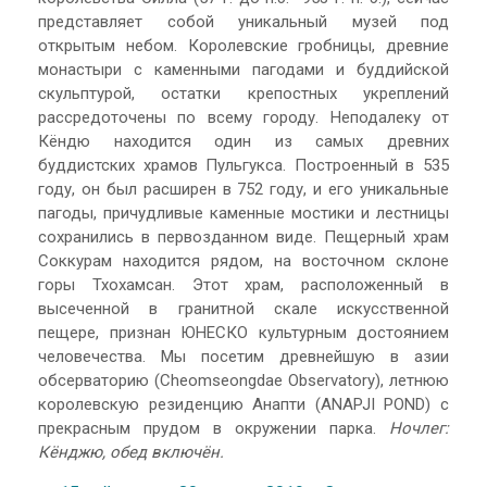
представляет собой уникальный музей под
открытым небом. Королевские гробницы, древние
монастыри с каменными пагодами и буддийской
скульптурой, остатки крепостных укреплений
рассредоточены по всему городу. Неподалеку от
Кёндю находится один из самых древних
буддистских храмов Пульгукса. Построенный в 535
году, он был расширен в 752 году, и его уникальные
пагоды, причудливые каменные мостики и лестницы
сохранились в первозданном виде. Пещерный храм
Соккурам находится рядом, на восточном склоне
горы Тхохамсан. Этот храм, расположенный в
высеченной в гранитной скале искусственной
пещере, признан ЮНЕСКО культурным достоянием
человечества. Мы посетим древнейшую в азии
обсерваторию (Cheomseongdae Observatory), летнюю
королевскую резиденцию Анапти (ANAPJI POND) с
прекрасным прудом в окружении парка.
Ночлег:
Кёнджю, обед включён.