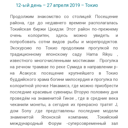
12-ый день – 27 апреля 2019 – Токио
Продолжим знакомство со столицей: Посещение
района, где до недавнего времени располагалась
Токийская биржи Цкидзи. Этот район по-прежнему
очень колоритен, здесь можно увидеть и
попробовать сотни видов рыбы и морепродуктов.
Экскурсию по Токио продолжим прогулкой по
традиционному японскому саду Hama Rikyu ,
известного многочисленными мостиками . Прогулка
на речном трамвае по реке Сумида в направлении р-
на Асакуса: посещение крупнейшего в Токио
буддийского храма богини милосердия и прогулка по
колоритной улочке Накамисэ, где можно приобрести
последние красивые сувениры. Вторую половину дня
проведём на знаменитой Гинзе , где в средние века
чеканили монеты, а сегодня их прекрасно тратят J,
дом Sony ,где представлены последние модели
знаменитой Японской компании; .Токийский
международный Форум -суперсовременный зал