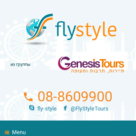
из группы
08-8609900
fly-style
@FlyStyleTours
Menu