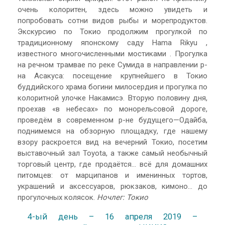
очень колоритен, здесь можно увидеть и
попробовать сотни видов рыбы и морепродуктов.
Экскурсию по Токио продолжим прогулкой по
традиционному японскому саду Hama Rikyu ,
известного многочисленными мостиками . Прогулка
на речном трамвае по реке Сумида в направлении р-
на Асакуса: посещение крупнейшего в Токио
буддийского храма богини милосердия и прогулка по
колоритной улочке Накамисэ. Вторую половину дня,
проехав «в небесах» по монорельсовой дороге,
проведём в современном р-не будущего—Одайба,
поднимемся на обзорную площадку, где нашему
взору раскроется вид на вечерний Токио, посетим
выставочный зал Toyota, а также самый необычный
торговый центр, где продаётся… всё для домашних
питомцев: от марципанов и именинных тортов,
украшений и аксессуаров, рюкзаков, кимоно… до
прогулочных колясок.
Ночлег: Токио
4-ый день – 16 апреля 2019 –