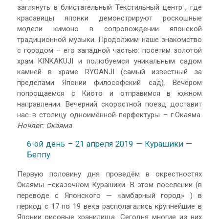
заглянуть в блистательный Текстильный центр , где
красавицы японки демонстрируют роскошные
модели кимоно в сопровождении японской
традиционной музыки. Продолжим наше знакомство
с городом – его западной частью: посетим золотой
храм KINKAKUJI и полюбуемся уникальным садом
камней в храме RYOANJI (самый известный за
пределами Японии философский сад). Вечером
попрощаемся с Киото и отправимся в южном
направлении. Вечерний скоростной поезд доставит
нас в столицу одноимённой перфектуры – г.Окаяма.
Ночлег: Окаяма
6-ой день – 21 апреля 2019 — Курашики —
Беппу
Первую половину дня проведём в окрестностях
Окаямы –сказочном Курашики. В этом поселении (в
переводе с Японского — «амбарный город» ) в
период с 17 по 19 века располагались крупнейшие в
Японии рисовые хранилища. Сегодня многие из них