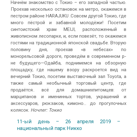
Начнём знакомство с Токио – его западной частью.
Проехав несколько остановок на метро, окажемся в
пестром районе HARAJUKU .Совсем другой Токио, где
много пёстрой и забавной молодёжи! Посетим
синтоистский храм MEIJI, расположенный в
живописном лесопарке, и, если повезёт, то окажемся
гостями на традиционной японской свадьбе. Вторую
половину дня, проехав «в небесах» по
монорельсовой дороге, проведём в современном р-
не будущего—Одайба, поднимемся на обзорную
площадку, где нашему взору раскроется вид на
вечерний Токио, посетим выставочный зал Toyota, а
также самый необычный торговый центр, где
продаётся.. всё для домашнихпитомцев: от
марципанов и именинных тортов, украшений и
аксессуаров, рюкзаков, кимоно… до прогулочных
колясок.
Ночлег: Токио
11-ый день – 26 апреля 2019 –
национальный парк Никко