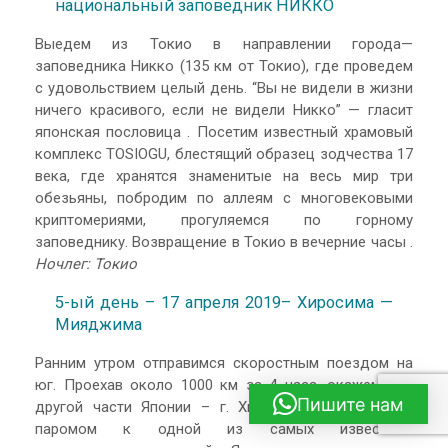
национальный заповедник НИККО
Выедем из Токио в направлении города—
заповедника Никко (135 км от Токио), где проведем
с удовольствием целый день. “Вы не видели в жизни
ничего красивого, если не видели Никко” — гласит
японская пословица . Посетим известный храмовый
комплекс TOSIOGU, блестящий образец зодчества 17
века, где хранятся знаменитые на весь мир три
обезьяны, побродим по аллеям с многовековыми
криптомериями, прогуляемся по горному
заповеднику. Возвращение в Токио в вечерние часы .
Ночлег: Токио
5-ый день – 17 апреля 2019– Хиросима —
Мияджима
Ранним утром отправимся скоростным поездом на
юг. Проехав около 1000 км за 4 часа, окажемся в
Пишите нам
другой части Японии – г. Хиросима. Переберемся
паромом к одной из самых известных