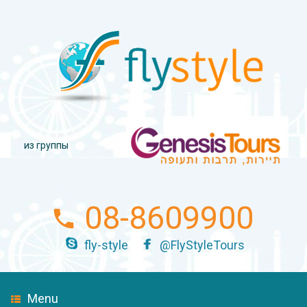
из группы
08-8609900
fly-style
@FlyStyleTours
Menu