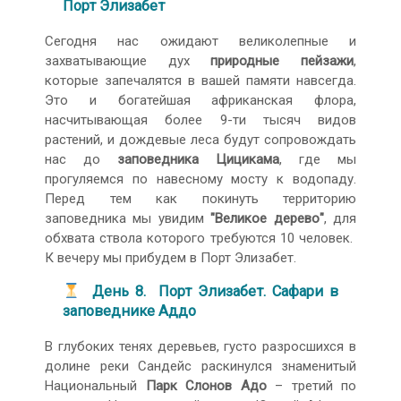
Порт Элизабет
Сегодня нас ожидают великолепные и
захватывающие дух
природные пейзажи
,
которые запечалятся в вашей памяти навсегда.
Это и богатейшая африканская флора,
насчитывающая более 9-ти тысяч видов
растений, и дождевые леса будут сопровождать
нас до
заповедника Цицикама
, где мы
прогуляемся по навесному мосту к водопаду.
Перед тем как покинуть территорию
заповедника мы увидим
"Великое дерево"
, для
обхвата ствола которого требуются 10 человек.
К вечеру мы прибудем в Порт Элизабет.
День 8. Порт Элизабет. Сафари в
заповеднике Аддо
В глубоких тенях деревьев, густо разросшихся в
долине реки Сандейс раскинулся знаменитый
Национальный
Парк Слонов Адо
– третий по