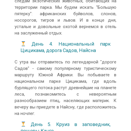
следам экзотических животных, обитающих на
территории парка. Мы будем искать "Большую
пятерку": африканских буйволов, слонов,
носорогов, тигров и львов. И в конце дня,
усталые и довольные охотой вернемся в отель
на заслуженный отдых.
День 4. Национальный парк
Цицикама, дорога Садов, Найсна
С утра вы отправитесь по легендарной "дороге
Садов" - самому популярному туристическому
маршруту Южной Африки. Вы побываете в
национальном парке Цицикама, где вдоль
бурлящего потока растут древнейшие на планете
леса, познакомитесь с невероятным
разнообразием птиц, населяющих материк. К
вечеру вы приедете в Найсну, где расположитесь
на ночлег.
День 5. Круиз в заповедник,
пещеры Канго