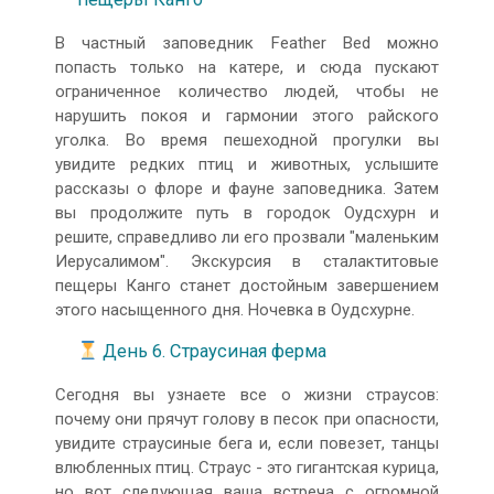
В частный заповедник Feather Bed можно
попасть только на катере, и сюда пускают
ограниченное количество людей, чтобы не
нарушить покоя и гармонии этого райского
уголка. Во время пешеходной прогулки вы
увидите редких птиц и животных, услышите
рассказы о флоре и фауне заповедника. Затем
вы продолжите путь в городок Оудсхурн и
решите, справедливо ли его прозвали "маленьким
Иерусалимом". Экскурсия в сталактитовые
пещеры Канго станет достойным завершением
этого насыщенного дня. Ночевка в Оудсхурне.
День 6. Страусиная ферма
Сегодня вы узнаете все о жизни страусов:
почему они прячут голову в песок при опасности,
увидите страусиные бега и, если повезет, танцы
влюбленных птиц. Страус - это гигантская курица,
но вот следующая ваша встреча с огромной