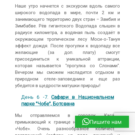
Наше утро начнется с экскурсии вдоль самого
широкого водопада в мире, почти 2 км и
занимающего территорию двух стран – Замбия и
Зимбабве. Рёв гигантского Водопада слышен в
радиусе километра, а водяная пыль создаёт в
окружающем тропическом лесу Моси-о-Тануя
эффект дождя. После прогулки к водопаду все
желающие (за доп. плату) смогут
присоединиться к уникальной аттракции,
которая называется "прогулка со Слонами".
Вечером мы сможем насладится отдыхом в
природном отеле-заповеднике и еще раз
убедится в щедрости матушки природы!
День 6 -7.
Сафари в Национальном
парке "Чобе", Ботсвана
Мы отправляемся в городок Касане,
Пишите нам
примыкающий к границе национального парка
«Чобе». Очень разнообразное количество