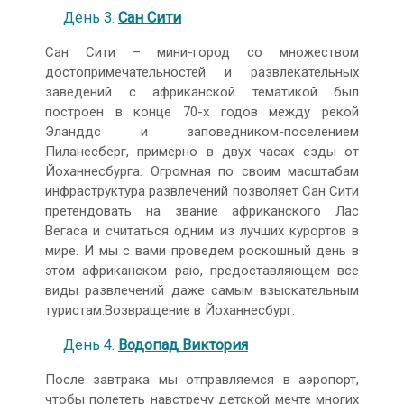
День 3.
Сан Сити
Сан Сити – мини-город со множеством
достопримечательностей и развлекательных
заведений с африканской тематикой был
построен в конце 70-х годов между рекой
Эланддс и заповедником-поселением
Пиланесберг, примерно в двух часах езды от
Йоханнесбурга. Огромная по своим масштабам
инфраструктура развлечений позволяет Сан Сити
претендовать на звание африканского Лас
Вегаса и считаться одним из лучших курортов в
мире. И мы с вами проведем роскошный день в
этом африканском раю, предоставляющем все
виды развлечений даже самым взыскательным
туристам.Возвращение в Йоханнесбург.
День 4.
Водопад Виктория
После завтрака мы отправляемся в аэропорт,
чтобы полететь навстречу детской мечте многих