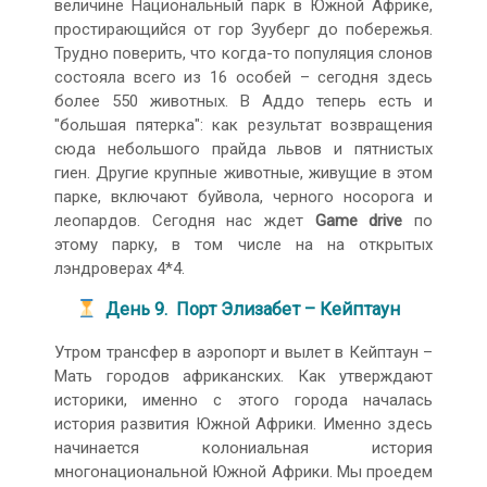
величине Национальный парк в Южной Африке,
простирающийся от гор Зууберг до побережья.
Трудно поверить, что когда-то популяция слонов
состояла всего из 16 особей – сегодня здесь
более 550 животных. В Аддо теперь есть и
"большая пятерка": как результат возвращения
сюда небольшого прайда львов и пятнистых
гиен. Другие крупные животные, живущие в этом
парке, включают буйвола, черного носорога и
леопардов. Сегодня нас ждет
Game
drive
по
этому парку, в том числе на на открытых
лэндроверах 4*4.
День
9
. Порт Элизабет – Кейптаун
Утром трансфер в аэропорт и вылет в Кейптаун –
Мать городов африканских. Как утверждают
историки, именно с этого города началась
история развития Южной Африки. Именно здесь
начинается колониальная история
многонациональной Южной Африки. Мы проедем