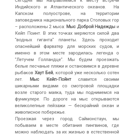
Сегодня мы направляемся к месту встречи
Индийского и Атлантического океанов. На
Капском полуострове, на территории
заповедника национального парка Столовых гор
– расположены 2 мыса:
Мыс Доброй Надежды
и
Кейп Поинт. В этих точках меряются силой два
"водных гиганта" планеты. Здесь проходит
опаснейший фарватер для морских судов, и
именно в этом месте зародилась легенда о
"Летучем Голландце". Мы будем проезжать
белые песчаные пляжи и остановимся в деревне
рыбаков
Хаут Бей
, которой уже несколько сотен
лет.
Мыс Кейп-Пойнт
славится своими
шикарными видами со смотровой площадки
возле старого маяка, туда мы поднимемся на
фуникулере. По дороге на мыс открываются
великолепные пейзажи — бескрайний океан и
живописное побережье.
Проезжая через город Саймонстаун, мы
побываем в месте обитания пингвинов, где
можно наблюдать за их жизнью в естественной