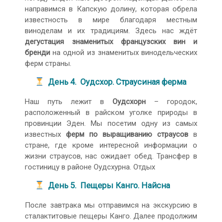
направимся в Капскую долину, которая обрела
известность в мире благодаря местным
виноделам и их традициям. Здесь нас ждёт
дегустация знаменитых французских вин и
бренди
на одной из знаменитых винодельческих
ферм страны.
День 4. Оудсхoр. Страусиная ферма
Наш путь лежит в
Оудсхорн
– городок,
расположенный в райском уголке природы в
провинции Эден. Мы посетим одну из самых
известных
ферм
по выращиванию страусов
в
стране, где кроме интересной информации о
жизни страусов, нас ожидает обед. Трансфер в
гостиницу в районе Оудсхурна. Отдых
День 5. Пещеры Канго. Найсна
После завтрака мы отправимся на экскурсию в
сталактитовые пещеры Канго. Далее продолжим