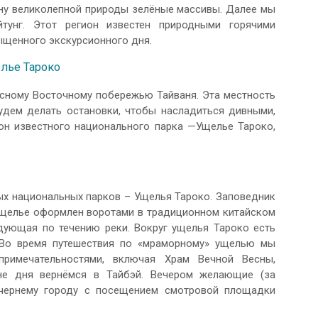
ину великолепной природы зелёные массивы. Далее мы
унг. Этот регион известен природными горячими
ыщенного экскурсионного дня.
лье Тароко
исному Восточному побережью Тайваня. Эта местность
удем делать остановки, чтобы насладиться дивными,
он известного национального парка —Ущелье Тароко,
ых национальных парков – Ущелья Тароко. Заповедник
 ущелье оформлен воротами в традиционном китайском
едующая по течению реки. Вокруг ущелья Тароко есть
 Во время путешествия по «мраморному» ущелью мы
примечательностями, включая Храм Вечной Весны,
не дня вернёмся в Тайбэй. Вечером желающие (за
ечернему городу с посещением смотровой площадки