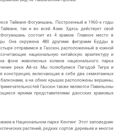
се Тайваня Фогуаншань. Построенный в 1960-е годы
Тайване, так и во всей Азии. Здесь действует свой
 Фогуаншань состоит из 4 храмов. Главное место в
дды. Она окружена 480 другими фигурами Будды в
настыря отправимся в Гаосюн, расположенный в южной
 сочетающие национальную китайскую архитектуру и
 на фоне живописных холмов национального парка
ечение реки Ай-хэ. Мы полюбуемся Пагодой Тигра и
ая конструкция, включающая в себя два семиэтажных
 балконами, а на обеих крышах расположены вершины,
примечательностей Гаосюн также являются Павильоны
ющиеся яркими представителями даосских храмовых
ваем в Национальном парке Кентинг. Этот заповедник
отических растений, редких сортов деревьев и многое