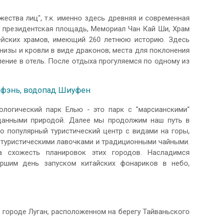
ства лиц", т.к. именно здесь древняя и современная
т президентская площадь, Мемориал Чан Кай Ши, Храм
ейских храмов, имеющий 260 летнюю историю. Здесь
низы и кровли в виде драконов; места для поклонения
ение в отель. После отдыха прогуляемся по одному из
зюфэнь, водопад Шиуфен
ологический парк Елью - это парк с "марсианскими"
данными природой. Далее мы продолжим наш путь в
 популярный туристический центр с видами на горы,
туристическими лавочками и традиционными чайными.
 схожесть планировок этих городов. Насладимся
ршим день запуском китайских фонариков в небо,
 городе Луган, расположенном на берегу Тайваньского