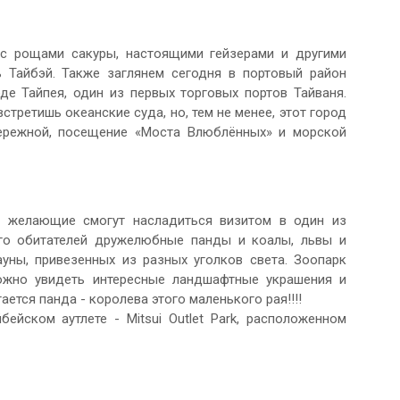
с рощами сакуры, настоящими гейзерами и другими
 Тайбэй. Также заглянем сегодня в портовый район
де Тайпея, один из первых торговых портов Тайваня.
стретишь океанские суда, но, тем не менее, этот город
бережной, посещение «Моста Влюблённых» и морской
я желающие смогут насладиться визитом в один из
его обитателей дружелюбные панды и коалы, львы и
уны, привезенных из разных уголков света. Зоопарк
ожно увидеть интересные ландшафтные украшения и
тся панда - королева этого маленького рая!!!!
йском аутлете - Mitsui Outlet Park, расположенном