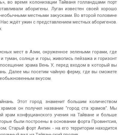
нь», во время колонизации Тайваня голландцами порт
отавливали аборигены. Луган известен своей хорошо
 необычными местными закусками. Во второй половине
 Нас ждёт ужин с представлением местных аборигенов.
.
исных мест в Азии, окруженное зелеными горами, где
и туман, солнце и горы, живопись пейзажа и горизонт
и посещение храма Вень У, перед входом в который вы
ань. Далее мы посетим чайную ферму, где вы сможете
необыкновенным вкусом.
йнань. Этот город знаменит большим количеством
 храмов он получил название "город ста храмов". Мы
ый храм конфуцианского учения на Тайване и больше
оторые были построены в основании форта Провинтсия,
ом; Старый форт Анпин - на его территории находится
орамный вид на Тайваньский пролив.