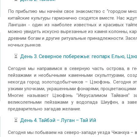
По прибытию мы начнём свое знакомство с “городом множе
китайские культуры гармонично сходятся вместе. Нас жду
Лангшан - один из наиболее известных и красивых тайп
можно увидеть искусно вырезанные из камня колонны, кар
древним богам и другие ритуальные принадлежности. Засел
ночных рынков.
⏳
День 3. Северное побережье: геопарк Елью, Ц
Сегодня мы направимся в северную часть острова, в ге
пейзажами и необычными каменными скульптурами, соз
некогда город золотодобытчиков – Цзюфэнь. Сегодня это
узкими улочками, украшенными фонарями, процветающими 
Многие называют Цзюфэнь "Иерусалимом Тайваня" за
великолепными пейзажами у водопада Шиуфен, а заве
предварительно загадав желание.
⏳
День 4. Тайбэй – Луган – Тай Ий
Сегодня мы побываем на северо-западе уезда Чжанхуа – в