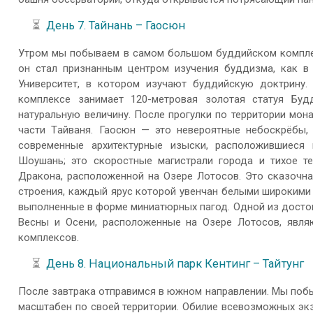
⏳
День 7. Тайнань – Гаосюн
Утром мы побываем в самом большом буддийском комплек
он стал признанным центром изучения буддизма, как в 
Университет, в котором изучают буддийскую доктрину.
комплексе занимает 120-метровая золотая статуя Бу
натуральную величину. После прогулки по территории мо
части Tайваня. Гаосюн — это невероятные небоскрёбы,
современные архитектурные изыски, расположившиеся
Шоушань; это скоростные магистрали города и тихое т
Дракона, расположенной на Озере Лотосов. Это сказочн
строения, каждый ярус которой увенчан белыми широкими
выполненные в форме миниатюрных пагод. Одной из досто
Весны и Осени, расположенные на Озере Лотосов, явля
комплексов.
⏳
День 8. Национальный парк Кентинг – Тайтунг
После завтрака отправимся в южном направлении. Мы побы
масштабен по своей территории. Обилие всевозможных экз