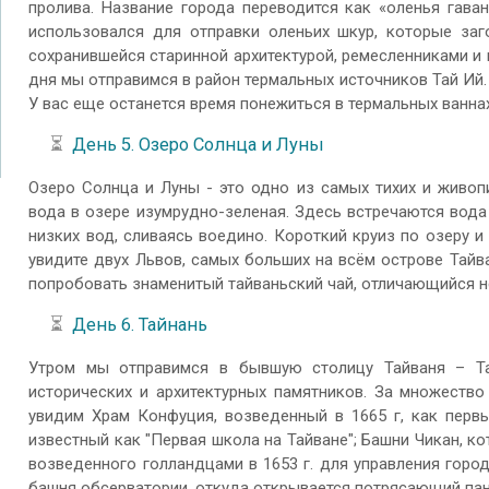
пролива. Название города переводится как «оленья гава
использовался для отправки оленьих шкур, которые заг
сохранившейся старинной архитектурой, ремесленниками и
дня мы отправимся в район термальных источников Тай Ий.
У вас еще останется время понежиться в термальных ваннах
⏳
День 5. Озеро Солнца и Луны
Озеро Солнца и Луны - это одно из самых тихих и живоп
вода в озере изумрудно-зеленая. Здесь встречаются вода 
низких вод, сливаясь воедино. Короткий круиз по озеру 
увидите двух Львов, самых больших на всём острове Тайв
попробовать знаменитый тайваньский чай, отличающийся 
⏳
День 6. Тайнань
Утром мы отправимся в бывшую столицу Тайваня – Та
исторических и архитектурных памятников. За множество
увидим Храм Конфуция, возведенный в 1665 г, как перв
известный как "Первая школа на Тайване"; Башни Чикан, к
возведенного голландцами в 1653 г. для управления город
башня обсерватории, откуда открывается потрясающий пан