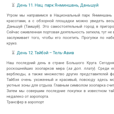
⏳
День 11. Нац. парк Янминшань, Даньшуй
Утром мы направимся в Национальный парк Янминшань 
красотами, а с обзорной площадки можно увидеть весь
Даньшуй (Тамшуй). Это самостоятельный город в пригоро
Сейчас оживленная портовая деятельность затихла, тут не в
заслуживает того, чтобы его посетить. Прогулки по на
круиз.
⏳
День 12. Тайбэй – Тель-Авив
Наш последний день в стране Большого Круга. Сегодн
роскошнейших зоопарков мира (
за доп. плату
). Среди 
верблюды, а также множество других представителей фа
Тайбэя очень ухоженный и красивый, повсюду здесь м
уютные зоны для отдыха. Главным символом зоопарка считае
Затем мы совершим последние покупки в известном тайбе
недалеко от аэропорта.
Трансфер в аэропорт