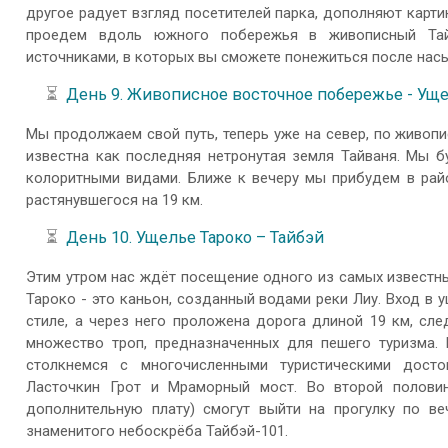
другое радует взгляд посетителей парка, дополняют карт
проедем вдоль южного побережья в живописный Тайт
источниками, в которых вы сможете понежиться после нас
⏳
День 9. Живописное восточное побережье - Уще
Мы продолжаем свой путь, теперь уже на север, по живоп
известна как последняя нетронутая земля Тайваня. Мы б
колоритными видами. Ближе к вечеру мы прибудем в рай
растянувшегося на 19 км.
⏳
День 10. Ущелье Тароко – Тайбэй
Этим утром нас ждёт посещение одного из самых известн
Тароко - это каньон, созданный водами реки Лиу. Вход в
стиле, а через него проложена дорога длиной 19 км, сл
множество троп, предназначенных для пешего туризма.
столкнемся с многочисленными туристическими досто
Ласточкин Грот и Мраморный мост. Во второй полови
дополнительную плату) смогут выйти на прогулку по в
знаменитого небоскрёба Тайбэй-101.