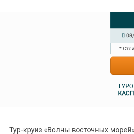
08/
* Сто
ТУРО
КАСП
Тур-круиз «Волны восточных морей