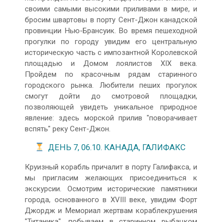
своими самыми высокими приливами в мире, и
бросим швартовы в порту Сент-Джон канадской
провинции Нью-Брансуик. Во время пешеходной
прогулки по городу увидим его центральную
историческую часть с импозантной Королевской
площадью и Домом лоялистов XIX века.
Пройдем по красочным рядам старинного
городского рынка. Любители пеших прогулок
смогут дойти до смотровой площадки,
позволяющей увидеть уникальное природное
явление: здесь морской прилив "поворачивает
вспять" реку Сент-Джон.
ДЕНЬ 7, 06.10. КАНАДА, ГАЛИФАКС
Круизный корабль причалит в порту Галифакса, и
мы пригласим желающих присоединиться к
экскурсии. Осмотрим исторические памятники
города, основанного в XVIII веке, увидим Форт
Джордж и Мемориал жертвам кораблекрушения
"Титаника", побываем в старинном рыбацком