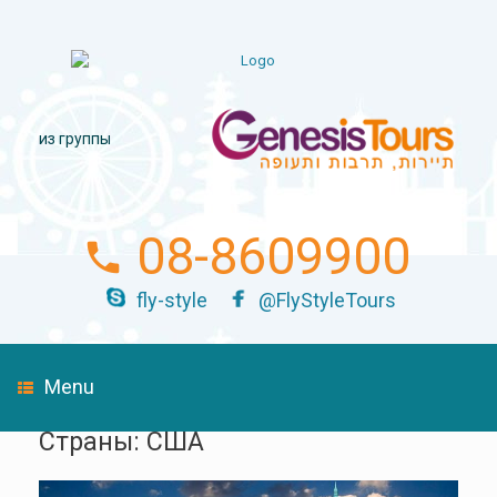
из группы
08-8609900
fly-style
@FlyStyleTours
Menu
Страны: США