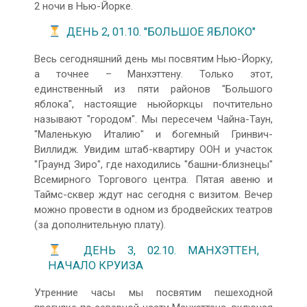
2 ночи в Нью-Йорке.
ДЕНЬ 2, 01.10. "БОЛЬШОЕ ЯБЛОКО"
Весь сегодняшний день мы посвятим Нью-Йорку,
а точнее – Манхэттену. Только этот,
единственный из пяти районов "Большого
яблока", настоящие ньюйоркцы почтительно
называют "городом". Мы пересечем Чайна-Таун,
"Маленькую Италию" и богемный Гринвич-
Виллидж. Увидим штаб-квартиру ООН и участок
"Граунд Зиро", где находились "башни-близнецы"
Всемирного Торгового центра. Пятая авеню и
Таймс-сквер ждут нас сегодня с визитом. Вечер
можно провести в одном из бродвейских театров
(за дополнительную плату).
ДЕНЬ 3, 02.10. МАНХЭТТЕН,
НАЧАЛО КРУИЗА
Утренние часы мы посвятим пешеходной