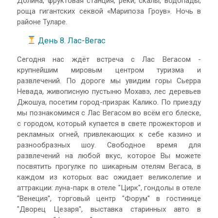
Долина, фруктовая станция, реки, скалы, водопады,
роща гигантских секвой «Марипоза Гроув». Ночь в
районе Туларе.
День 8. Лас-Вегас
Сегодня нас ждёт встреча с Лас Вегасом -
крупнейшим мировым центром туризма и
развлечений. По дороге мы увидим горы Сьерра
Невада, живописную пустыню Мохавэ, лес деревьев
Джошуа, посетим город-призрак Калико. По приезду
мы познакомимся с Лас Вегасом во всём его блеске,
с городом, который купается в свете прожекторов и
рекламных огней, привлекающих к себе казино и
разнообразных шоу. Свободное время для
развлечений на любой вкус, которое Вы можете
посвятить прогулке по шикарным отелям Вегаса, в
каждом из которых вас ожидает великолепие и
аттракции: луна-парк в отеле "Цирк", гондолы в отеле
"Венеция", торговый центр "Форум" в гостинице
"Дворец Цезаря", выставка старинных авто в