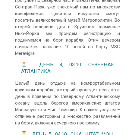
прогулке по северной части Манхэттена, включая
Сентрал-Парк, уже знакомый нам по множеству
кинофильмов. Ценители искусства смогут
посетить великолепный музей Метрополитан. Во
второй половине дня в Круизном терминале
Нью-Йорка мы пройдем регистрацию и
поднимемся на борт корабля. Этим вечером
начинается плавание. 10 ночей на борту MSC
Meraviglia.
ДЕНЬ 4, 03.10. СЕВЕРНАЯ
АТЛАНТИКА
Целый день отдыха на комфортабельном
круизном корабле, который проведет весь этот
день в плавании по Северному Атлантическому
океану, вдоль берегов американских штатов
Массачусетс и Нью-Гемпшир. К нашим услугам –
отличные рестораны и множество развлечений
на борту, включая вечернюю программу.
ДЕНЬ 5, 04.10. США, ШТАТ МЭН,