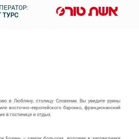
ПЕРАТОР:
 ТУРС
сию в Любляну, столицу Словении. Вы увидите руины
тиле восточно-европейского барокко, францисканский
ие в гостинице и отдых.
ере Бохинь – самом большом водоеме в заповеднике