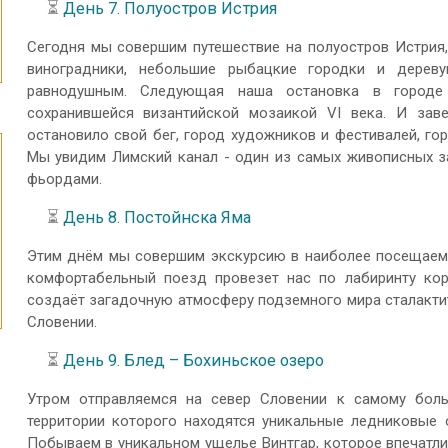
⏳
День 7. Полуостров Истрия
Сегодня мы совершим путешествие на полуостров Истрия,
виноградники, небольшие рыбацкие городки и дерев
равнодушным. Следующая наша остановка в городе 
сохранившейся византийской мозаикой VI века. И за
остановило свой бег, город художников и фестивалей, го
Мы увидим Лимский канал - один из самых живописных з
фьордами.
⏳
День 8. Постойнска Яма
Этим днём мы совершим экскурсию в наиболее посещаем
комфортабельный поезд провезет нас по лабиринту ко
создаёт загадочную атмосферу подземного мира сталактит
Словении.
⏳
День 9. Блед – Бохиньское озеро
Утром отправляемся на север Словении к самому боль
территории которого находятся уникальные ледниковые 
Побываем в уникальном ущелье Винтгар, которое впечатли