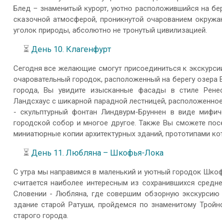
Блед – знаменитый курорт, уютно расположившийся на бер
сказочной атмосферой, проникнутой очарованием окружа
уголок природы, абсолютно не тронутый цивилизацией.
⏳
День 10. Клагенфурт
Сегодня все желающие смогут присоединиться к экскурсии 
очаровательный городок, расположенный на берегу озера В
города, Вы увидите изысканные фасады в стиле Рене
Ландсхаус с шикарной парадной лестницей, расположенно
- скульптурный фонтан Линдвурм-Бруннен в виде мифиче
городской собор и многое другое. Также Вы сможете пос
миниатюрные копии архитектурных зданий, прототипами кот
⏳
День 11. Любляна – Шкофья-Лока
С утра мы направимся в маленький и уютный городок Шкоф
считается наиболее интересным из сохранившихся средн
Словении - Любляна, где совершим обзорную экскурсию 
здание старой Ратуши, пройдемся по знаменитому Тройн
старого города.