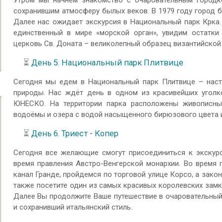
Утром мы начнем знакомство с очаровательным городк
сохранившим атмосферу былых веков. В 1979 году город 
Далее нас ожидает экскурсия в Национальный парк Крка.
единственный в мире «морской орган», увидим остатки
церковь Св. Доната – великолепный образец византийской 
⏳
День 5. Национальный парк Плитвице
Сегодня мы едем в Национальный парк Плитвице – наст
природы. Нас ждёт день в одном из красивейших уголк
ЮНЕСКО. На территории парка расположены живописны
водоёмы и озера с водой насыщенного бирюзового цвета и
⏳
День 6. Триест - Копер
Сегодня все желающие смогут присоединиться к экскурс
время правления Австро-Венгерской монархии. Во время 
канал Гранде, пройдемся по торговой улице Корсо, а зак
также посетите один из самых красивых королевских зам
Далее Вы продолжите Ваше путешествие в очаровательный
и сохранивший итальянский стиль.