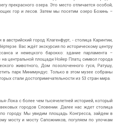
егу прекрасного озера. Это место отличается особой,
ющих гор и лесов. Затем мы посетим озеро Бохинь –
в австрийский город Клагенфурт, - столица Каринтии,
ёртерзе. Вас ждёт экскурсия по историческому центру
ссанса и немецкого барокко: здание парламента –
е на центральной площади Нойер Платц символ города
ского животного, Дом позолоченного гуся, Ратушу,
етить парк Минимундус. Только в этом музее собраны
орых стали достопримечательности из 53 стран мира.
ья-Лока с более чем тысячелетней историей, который
евековых городов Словении. Далее нас ждет столица
по городу. Мы увидим площадь Конгресса, зайдем в
ому мосту и мосту Сапожников, погуляем по улочкам