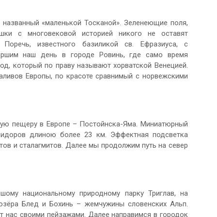
 названный «маленькой Тосканой». Зеленеющие поля,
ушки с многовековой историей никого не оставят
Поречь, известного базиликой св. Ефразиуса, с
вершим наш день в городе Ровинь, где само время
род, который по праву называют хорватской Венецией.
аливов Европы, по красоте сравнимый с норвежскими
ую пещеру в Европе – Постойнска-Яма. Миниатюрный
ридоров длиною более 23 км. Эффектная подсветка
ов и сталагмитов. Далее мы продолжим путь на север
шому национальному природному парку Триглав, на
озёра Блед и Бохинь – жемчужины словенских Альп.
т нас своими пейзажами. Далее направимся в городок