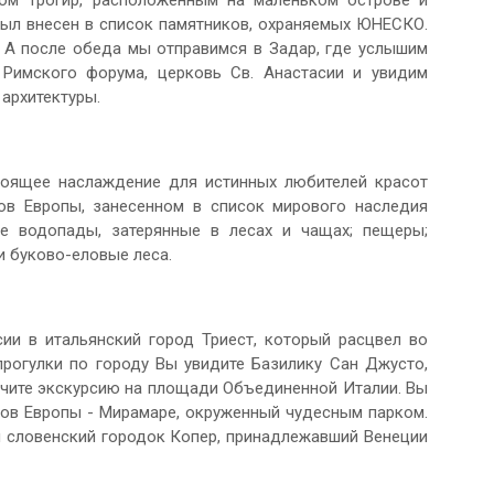
ом Трогир, расположенным на маленьком острове и
был внесен в список памятников, охраняемых ЮНЕСКО.
 А после обеда мы отправимся в Задар, где услышим
 Римского форума, церковь Св. Анастасии и увидим
архитектуры.
оящее наслаждение для истинных любителей красот
ов Европы, занесенном в список мирового наследия
е водопады, затерянные в лесах и чащах; пещеры;
 буково-еловые леса.
ии в итальянский город Триест, который расцвел во
прогулки по городу Вы увидите Базилику Сан Джусто,
ончите экскурсию на площади Объединенной Италии. Вы
ков Европы - Мирамаре, окруженный чудесным парком.
 словенский городок Копер, принадлежавший Венеции