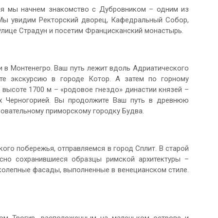
дня мы начнем знакомство с Дубровником – одним из
 Мы увидим Ректорский дворец, Кафедральный Собор,
улице Страдун и посетим Францисканский монастырь.
 в Монтенегро. Ваш путь лежит вдоль Адриатического
те экскурсию в городе Котор. А затем по горному
 высоте 1700 м – «родовое гнездо» династии князей –
х Черногорией. Вы продолжите Ваш путь в древнюю
ровательному приморскому городку Будва.
ого побережья, отправляемся в город Сплит. В старой
сно сохранившиеся образцы римской архитектуры –
колепные фасады, выполненные в венецианском стиле.