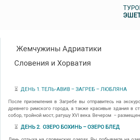
ТУРО
ЭШЕТ
Жемчужины Адриатики
Словения и Хорватия
⏳
ДЕНЬ 1. ТЕЛЬ-АВИВ – ЗАГРЕБ – ЛЮБЛЯНА
После приземления в Загребе вы отправитесь на экскур
древнего римского города, а также красивые здания в с
собор, тройной мост, ратушу XVI века. Вечером – размещен
⏳
ДЕНЬ 2. ОЗЕРО БОХИНЬ – ОЗЕРО БЛЕД
День отдыха на словенских озерах. Вы побываете на оз