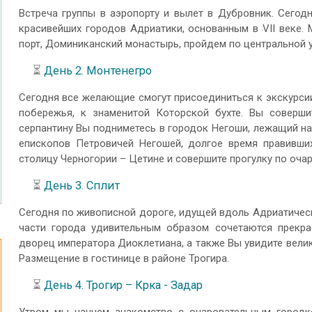
Встреча группы в аэропорту и вылет в Дубровник. Сего
красивейших городов Адриатики, основанным в VII веке.
порт, Доминиканский монастырь, пройдем по центральной 
⏳
День 2. Монтенегро
Сегодня все желающие смогут присоединиться к экскурсии
побережья, к знаменитой Которской бухте. Вы соверши
серпантину Вы подниметесь в городок Негоши, лежащий на
епископов Петровичей Негошей, долгое время правивши
столицу Черногории – Цетине и совершите прогулку по оча
⏳
День 3. Сплит
Сегодня по живописной дороге, идущей вдоль Адриатическ
части города удивительным образом сочетаются прекра
дворец императора Диоклетиана, а также Вы увидите вели
Размещение в гостинице в районе Трогира.
⏳
День 4. Трогир – Крка - Задар