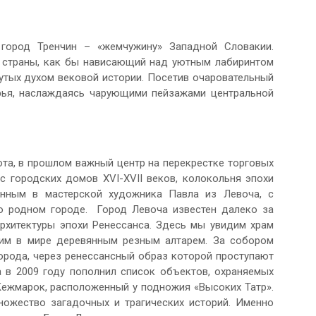
город Тренчин – «жемчужину» Западной Словакии.
в страны, как бы нависающий над уютным лабиринтом
утых духом вековой истории. Посетив очаровательный
рья, наслаждаясь чарующими пейзажами центральной
та, в прошлом важный центр на перекрестке торговых
с городских домов XVI-XVII веков, колокольня эпохи
енным в мастерской художника Павла из Левоча, с
о родном городе. Город Левоча известен далеко за
рхитектуры эпохи Ренессанса. Здесь мы увидим храм
шим в мире деревянным резным алтарем. За собором
орода, через ренессансный образ которой проступают
а в 2009 году пополнил список объектов, охраняемых
ежмарок, расположенный у подножия «Высоких Татр».
ожество загадочных и трагических историй. Именно