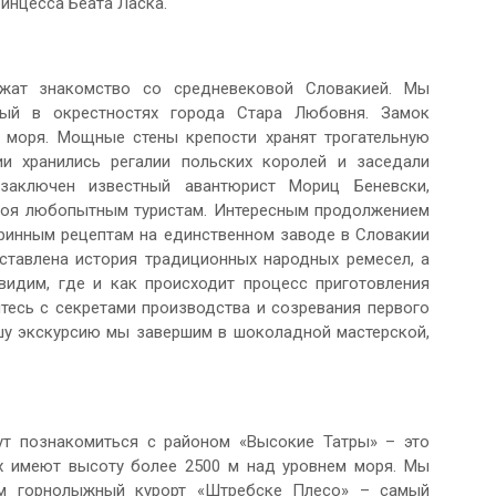
ринцесса Беата Ласка.
лжат знакомство со средневековой Словакией. Мы
ный в окрестностях города Стара Любовня. Замок
 моря. Мощные стены крепости хранят трогательную
ии хранились регалии польских королей и заседали
заключен известный авантюрист Мориц Беневски,
окоя любопытным туристам. Интересным продолжением
аринным рецептам на единственном заводе в Словакии
дставлена история традиционных народных ремесел, а
видим, где и как происходит процесс приготовления
тесь с секретами производства и созревания первого
ашу экскурсию мы завершим в шоколадной мастерской,
ут познакомиться с районом «Высокие Татры» – это
х имеют высоту более 2500 м над уровнем моря. Мы
им горнолыжный курорт «Штребске Плесо» – самый