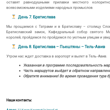
оставят равнодушными прилавки местного колорит
всевозможными изделиями народных промыслов.
День 7. Братислава
Мы прощаемся с Татрами и в Братиславу – столицу Слов
Братиславский замок, Кафедральный собор святого М
королей, пройдемся по пройдемся по уютным улицам и уви
День 8. Братислава – Пьештяны – Тель-Авив
Утром нас ждет доставка в аэропорт и вылет в Тель-Авив.
Указанная в программе последовательность ма
Часть маршрутов выйдет в обратном направлен
Обратите внимание! Во время проведения тура 
Наши контакты:
Адрес:
11 Keren Kayemet le Israel st.