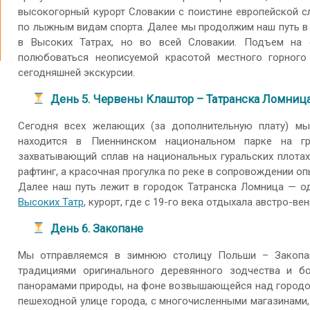
высокогорный курорт Словакии с поистине европейской с
по лыжным видам спорта. Далее мы продолжим наш путь в 
в Высоких Татрах, но во всей Словакии. Подъем на
полюбоваться неописуемой красотой местного горного
сегодняшней экскурсии.
День 5. Червены Клаштор – Татранска Ломниц
Сегодня всех желающих (за дополнительную плату) мы
находится в Пиеннинском национальном парке на 
захватывающий сплав на национальных гуральских плотах
рафтинг, а красочная прогулка по реке в сопровождении оп
Далее наш путь лежит в городок Татранска Ломница — од
Высоких Татр
, курорт, где с 19-го века отдыхала австро-вен
День 6. Закопане
Мы отправляемся в зимнюю столицу Польши – Закопане
традициями оригинального деревянного зодчества и б
панорамами природы, на фоне возвышающейся над городом
пешеходной улице города, с многочисленными магазинами,