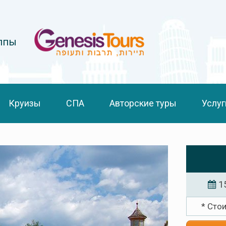
уппы
Круизы
СПА
Авторские туры
Услуг
1
* Сто