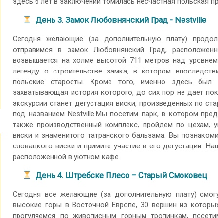
здесь 6 лет в заключении томилась несчастная польская п
День 3. Замок Любовнянский Град - Nestville
Сегодня желающие (за дополнительную плату) продо
отправимся в замок Любовнянский Град, расположен
возвышается на холме высотой 711 метров над уровнем
легенду о строительстве замка, в котором впоследств
польские старосты. Кроме того, именно здесь был 
захватывающая история которого, до сих пор не дает п
экскурсии станет дегустация виски, произведенных по ст
под названием Nestville.Мы посетим парк, в котором пре
также производственный комплекс, пройдем по цехам, у
виски и знаменитого татранского бальзама. Вы познакоми
словацкого виски и примите участие в его дегустации. Н
расположенной в уютном кафе.
День 4. Штребске Плесо – Старый Смоковец
Сегодня все желающие (за дополнительную плату) смог
высокие горы в Восточной Европе, 30 вершин из которы
прогуляемся по живописным горным тропинкам, посет