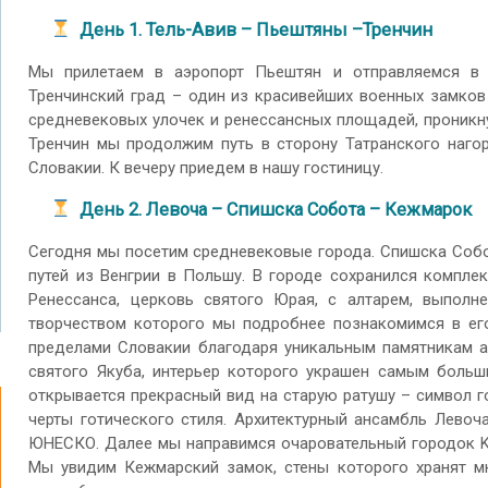
День 1. Тель-Авив – Пьештяны –Тренчин
Мы прилетаем в аэропорт Пьештян и отправляемся в 
Тренчинский град – один из красивейших военных замко
средневековых улочек и ренессансных площадей, проникн
Тренчин мы продолжим путь в сторону Татранского наго
Словакии. К вечеру приедем в нашу гостиницу.
День 2. Левоча – Спишска Собота – Кежмарок
Сегодня мы посетим средневековые города. Спишска Собо
путей из Венгрии в Польшу. В городе сохранился комплек
Ренессанса, церковь святого Юрая, с алтарем, выполн
творчеством которого мы подробнее познакомимся в ег
пределами Словакии благодаря уникальным памятникам а
святого Якуба, интерьер которого украшен самым боль
открывается прекрасный вид на старую ратушу – символ г
черты готического стиля. Архитектурный ансамбль Левоч
ЮНЕСКО. Далее мы направимся очаровательный городок K
Мы увидим Кежмарский замок, стены которого хранят мн