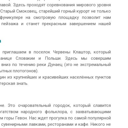
лавой. Здесь проходят соревнования мирового уровня
Старый Смоковец, старейший горный курорт не только
 фуникулере на смотровую площадку позволит нам
 пейзажа и станет прекрасным завершением нашей
а
 приглашаем в поселок Червены Клаштор, который
границе Словакии и Польши. Здесь мы совершим
 вниз по течению реки Дунаец (это не экстремальный
ытных плотогонов).
ин из крупнейших и красивейших населённых пунктов
герская знать.
. Это очаровательный городок, который славится
огатством народного фольклора, с захватывающими
 горы Гевон. Нас ждет прогулка по самой популярной
 сувенирными лавками, ресторанами и кафе. Никого не