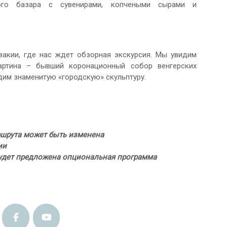
ного базара с сувенирами, копчеными сырами и
акии, где нас ждет обзорная экскурсия. Мы увидим
артина – бывший коронационный собор венгерских
дим знаменитую «городскую» скульптуру.
ршрута может быть изменена
ии
будет предложена опциональная программа