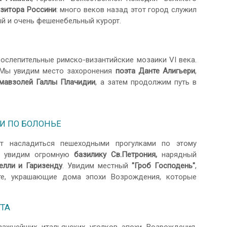
зитора Россини
: много веков назад этот город служил
ый и очень фешенебельный курорт.
ослепительные римско-византийские мозаики VI века.
 Мы увидим место захоронения
поэта Данте Алигьери
,
 мавзолей Галлы Плачидии
, а затем продолжим путь в
И ПО БОЛОНЬЕ
ет насладиться пешеходными прогулками по этому
мы увидим огромную
базилику Св.Петрония,
нарядный
елли и Гаризенду
. Увидим местный
"Гроб Господень"
,
те, украшающие дома эпохи Возрождения, которые
ТТА