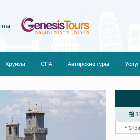
уппы
Круизы
СПА
Авторские туры
Услуг
3
* Сто