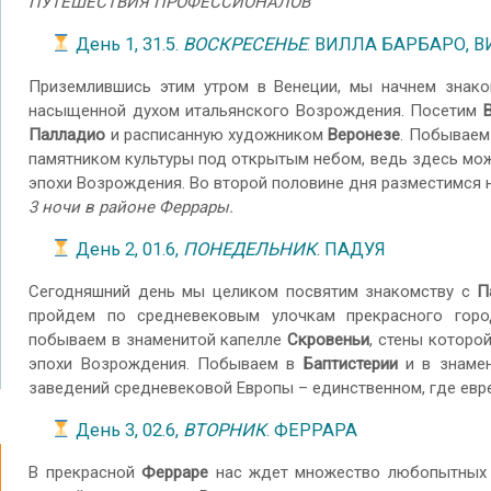
ПУТЕШЕСТВИЯ ПРОФЕССИОНАЛОВ
День 1, 31.5.
ВОСКРЕСЕНЬЕ
. ВИЛЛА БАРБАРО, 
Приземлившись этим утром в Венеции, мы начнем знак
насыщенной духом итальянского Возрождения. Посетим
Палладио
и расписанную художником
Веронезе
. Побываем
памятником культуры под открытым небом, ведь здесь мо
эпохи Возрождения. Во второй половине дня разместимся н
3 ночи в районе Феррары.
День 2, 01.6,
ПОНЕДЕЛЬНИК
. ПАДУЯ
Сегодняшний день мы целиком посвятим знакомству с
П
пройдем по средневековым улочкам прекрасного горо
побываем в знаменитой капелле
Скровеньи
, стены котор
эпохи Возрождения. Побываем в
Баптистерии
и в знаме
заведений средневековой Европы – единственном, где евр
День 3, 02.6,
ВТОРНИК
. ФЕРРАРА
В прекрасной
Ферраре
нас ждет множество любопытных о