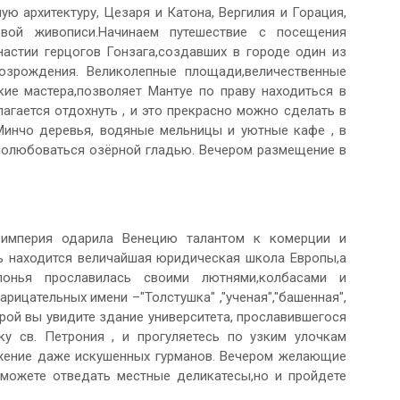
ю архитектуру, Цезаря и Катона, Вергилия и Горация,
вой живописи.Начинаем путешествие с посещения
астии герцогов Гонзага,создавших в городе один из
зрождения. Великолепные площади,величественные
ие мастера,позволяет Мантуе по праву находиться в
агается отдохнуть , и это прекрасно можно сделать в
Минчо деревья, водяные мельницы и уютные кафе , в
 полюбоваться озёрной гладью. Вечером размещение в
 империя одарила Венецию талантом к комерции и
ь находится величайшая юридическая школа Европы,а
олонья прославилась своими лютнями,колбасами и
рицательных имени –"Толстушка" ,"ученая","башенная",
орой вы увидите здание университета, прославившегося
у св. Петрония , и прогуляетесь по узким улочкам
ажение даже искушенных гурманов. Вечером желающие
сможете отведать местные деликатесы,но и пройдете