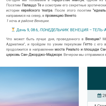
Сегодня мы побываем в
герцогстве Мантуя
, одном из 
Посетим
Палаццо Те
и осмотрим его секретные эротически
истории
еврейского театра
. После этого посетим
"идеаль
направимся на север, в
провинцию Венето
.
1 ночь в районе Венеции.
День 9, 08.6,
ПОНЕДЕЛЬНИК
. ВЕНЕЦИЯ – ТЕЛЬ-
Что может быть лучше дня, проведенного в
Венеции
? М
Адриатики", и пройдем по узким переулкам
Гетто
с его в
продолжится в направлении
моста Риальто и площади Са
церковь Сан-Джорджо-Маджоре
. Вечером мы отправимся 
2
* Сто