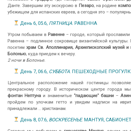
Данте. Завершим эту экскурсию в
Пезаро
, на родине
компо
убежищем для испанских евреев, а сегодня это – популярн
День 6, 05.6,
ПЯТНИЦА
. РАВЕННА
Утром побываем в
Равенне
– городе, который прославили 
Равенна – подлинное сокровище византийской культуры.
посетим
храм Св. Аполлинария, Архиепископский музей и
Болонью
, куда приедем к вечеру.
2 ночи в Болонье.
День 7, 06.6,
СУББОТА
. ПЕШЕХОДНЫЕ ПРОГУЛК
Центральное расположение нашей гостиницы позволя
прекрасному городу. В историческом центре города 
фонтан Нептуна
и знаменитые
"падающие" башни
–
Азин
пройдем по улочкам гетто и увидим надписи на иври
принадлежали … христианам.
День 8, 07.6,
ВОСКРЕСЕНЬЕ
. МАНТУЯ, САБИОНЕ