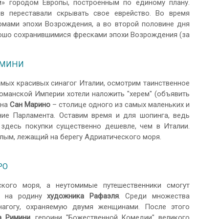
» городом Европы, построенным по единому плану.
в переставали скрывать свое еврейство. Во время
омами эпохи Возрождения, а во второй половине дня
ошо сохранившимися фресками эпохи Возрождения (за
ИМИНИ
самых красивых синагог Италии, осмотрим таинственное
оманской Империи хотели наложить "херем" (объявить
ена
Сан Марино
– столице одного из самых маленьких и
ие Парламента. Оставим время и для шопинга, ведь
здесь покупки существенно дешевле, чем в Италии.
лым, лежащий на берегу Адриатического моря.
РО
кого моря, а неутомимые путешественники смогут
, на родину
художника Рафаэля
. Среди множества
агогу, охраняемую двумя женщинами. После этого
а Римини
, героини "Божественной Комедии" великого