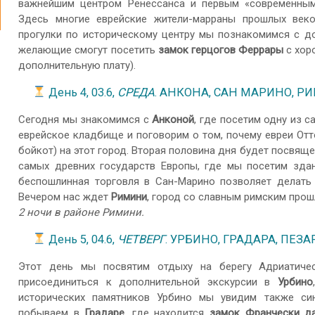
важнейшим центром Ренессанса и первым «современным
Здесь многие еврейские жители-марраны прошлых веко
прогулки по историческому центру мы познакомимся с д
желающие смогут посетить
замок герцогов Феррары
с хор
дополнительную плату).
День 4, 03.6,
СРЕДА
. АНКОНА, САН МАРИНО, Р
Сегодня мы знакомимся с
Анконой
, где посетим одну из 
еврейское кладбище и поговорим о том, почему евреи Отт
бойкот) на этот город. Вторая половина дня будет посвящ
самых древних государств Европы, где мы посетим здан
беспошлинная торговля в Сан-Марино позволяет делать 
Вечером нас ждет
Римини
, город со славным римским прош
2 ночи в районе Римини.
День 5, 04.6,
ЧЕТВЕРГ
. УРБИНО, ГРАДАРА, ПЕЗА
Этот день мы посвятим отдыху на берегу Адриатичес
присоединиться к дополнительной экскурсии в
Урбино
исторических памятников Урбино мы увидим также син
побываем в
Градаре
, где находится
замок Франчески д