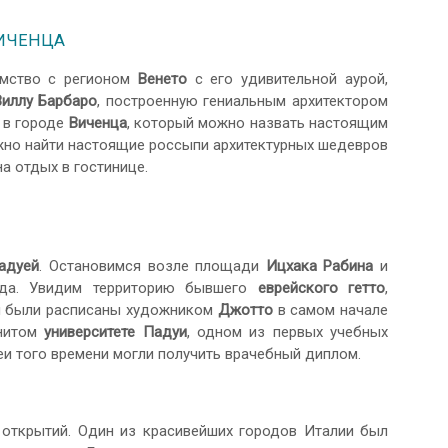
ВИЧЕНЦА
омство с регионом
Венето
с его удивительной аурой,
Виллу Барбаро
, построенную гениальным архитектором
 в городе
Виченца
, который можно назвать настоящим
жно найти настоящие россыпи архитектурных шедевров
а отдых в гостинице.
адуей
. Остановимся возле площади
Ицхака Рабина
и
да. Увидим территорию бывшего
еврейского гетто
,
ой были расписаны художником
Джотто
в самом начале
нитом
университете Падуи
, одном из первых учебных
еи того времени могли получить врачебный диплом.
ткрытий. Один из красивейших городов Италии был