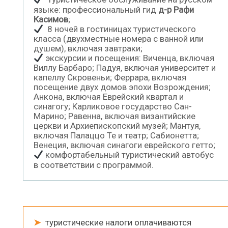
языке: профессиональный гид
д-р Рафи
Касимов
;
8 ночей в гостиницах туристического
класса (двухместные номера с ванной или
душем), включая завтраки;
экскурсии и посещения: Виченца, включая
Виллу Барбаро; Падуя, включая университет и
капеллу Скровеньи; Феррара, включая
посещение двух домов эпохи Возрождения;
Анкона, включая Еврейский квартал и
синагогу; Карликовое государство Сан-
Марино; Равенна, включая византийские
церкви и Архиепископский музей; Мантуя,
включая Палаццо Те и театр; Сабионетта;
Венеция, включая синагоги еврейского гетто;
комфортабельный туристический автобус
в соответствии с программой.
➤
туристические налоги оплачиваются