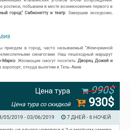
важнейших итальянских уголков эпохи Возрождения.
е росписи, побываем в месте возникновения первого в
ный город" Сабионетту и театр
. Завершив экскурсию,
АВИВ
ы приедем в город, часто называемый "Жемчужиной
еликолепными синагогами. Наш пешеходный маршрут
н-Марко
. Желающие смогут посетить
Дворец Дожей и
в аэропорт, откуда вылетим в Тель-Авив.
990$
Цена тура
930$
Цена тура со скидкой
8/05/2019 - 03/06/2019
7 ДНЕЙ - 6 НОЧЕЙ
имость на одного человека в 2-х местном номере