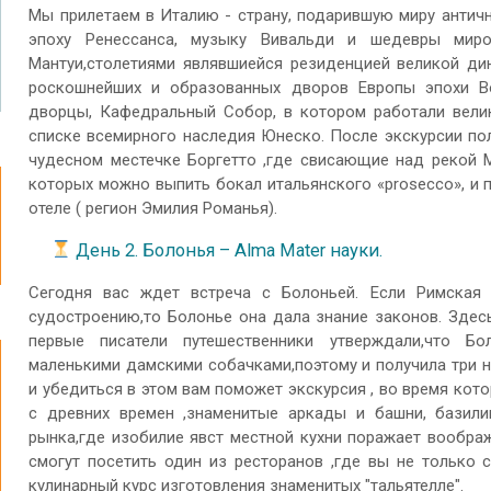
Мы прилетаем в Италию - страну, подарившую миру античну
эпоху Ренессанса, музыку Вивальди и шедевры миро
Мантуи,столетиями являвшиейся резиденцией великой дин
роскошнейших и образованных дворов Европы эпохи Во
дворцы, Кафедральный Собор, в котором работали велик
списке всемирного наследия Юнеско. После экскурсии пол
чудесном местечке Боргетто ,где свисающие над рекой 
которых можно выпить бокал итальянского «prosecco», и
отеле ( регион Эмилия Романья).
День 2. Болонья – Alma Mater науки.
Сегодня вас ждет встреча с Болоньей. Если Римская
судостроению,то Болонье она дала знание законов. Здес
первые писатели путешественники утверждали,что Б
маленькими дамскими собачками,поэтому и получила три на
и убедиться в этом вам поможет экскурсия , во время кот
с древних времен ,знаменитые аркады и башни, базилик
рынка,где изобилие явст местной кухни поражает вообр
смогут посетить один из ресторанов ,где вы не только 
кулинарный курс изготовления знаменитых "тальятелле".