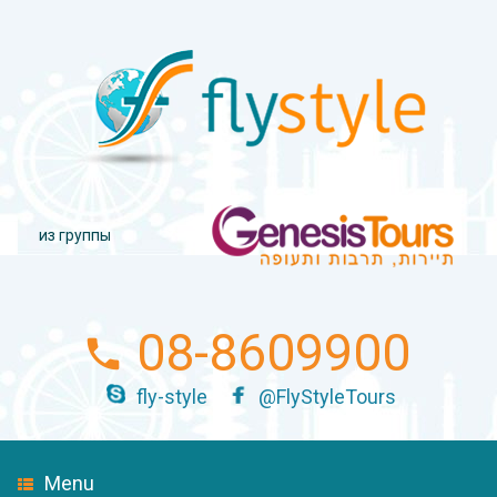
из группы
08-8609900
fly-style
@FlyStyleTours
Menu