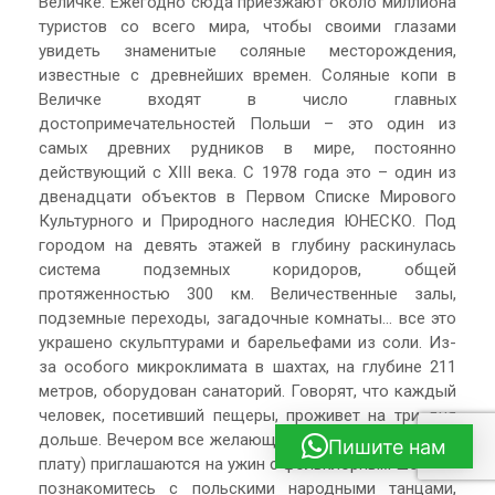
Величке. Ежегодно сюда приезжают около миллиона
туристов со всего мира, чтобы своими глазами
увидеть знаменитые соляные месторождения,
известные с древнейших времен. Соляные копи в
Величке входят в число главных
достопримечательностей Польши – это один из
самых древних рудников в мире, постоянно
действующий с XIII века. С 1978 года это – один из
двенадцати объектов в Первом Списке Мирового
Культурного и Природного наследия ЮНЕСКО. Под
городом на девять этажей в глубину раскинулась
система подземных коридоров, общей
протяженностью 300 км. Величественные залы,
подземные переходы, загадочные комнаты… все это
украшено скульптурами и барельефами из соли. Из-
за особого микроклимата в шахтах, на глубине 211
метров, оборудован санаторий. Говорят, что каждый
человек, посетивший пещеры, проживет на три дня
дольше. Вечером все желающие (за дополнительную
Пишите нам
плату) приглашаются на ужин с фольклорным шоу. Вы
познакомитесь с польскими народными танцами,