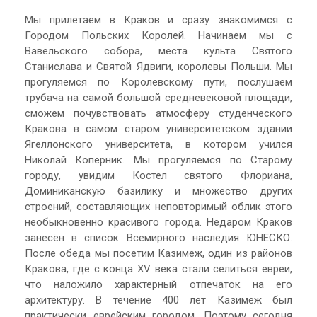
Мы прилетаем в Краков и сразу знакомимся с
Городом Польских Королей. Начинаем мы с
Вавельского собора, места культа Святого
Станислава и Святой Ядвиги, королевы Польши. Мы
прогуляемся по Королевскому пути, послушаем
трубача на самой большой средневековой площади,
сможем почувствовать атмосферу студенческого
Кракова в самом старом университетском здании
Ягеллонского университета, в котором учился
Николай Коперник. Мы прогуляемся по Старому
городу, увидим Костел святого Флориана,
Доминиканскую базилику и множество других
строений, составляющих неповторимый облик этого
необыкновенно красивого города. Недаром Краков
занесён в список Всемирного наследия ЮНЕСКО.
После обеда мы посетим Казимеж, один из районов
Кракова, где с конца XV века стали селиться евреи,
что наложило характерный отпечаток на его
архитектуру. В течение 400 лет Казимеж был
практически еврейским городом. Поэтому сегодня