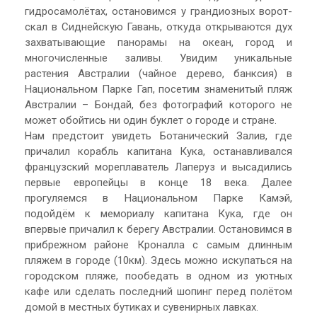
гидросамолётах, остановимся у грандиозных ворот-
скал в Сиднейскую Гавань, откуда открываются дух
захватывающие панорамы на океан, город и
многочисленные заливы. Увидим уникальные
растения Австралии (чайное дерево, банксия) в
Национальном Парке Гап, посетим знаменитый пляж
Австралии – Бондай, без фотографий которого не
может обойтись ни один буклет о городе и стране.
Нам предстоит увидеть Ботанический Залив, где
причалил корабль капитана Кука, останавливался
французский мореплаватель Лаперуз и высадились
первые европейцы в конце 18 века. Далее
прогуляемся в Национальном Парке Камэй,
подойдём к мемориалу капитана Кука, где он
впервые причалил к берегу Австралии. Остановимся в
прибрежном районе Кроналла с самым длинным
пляжем в городе (10км). Здесь можно искупаться на
городском пляже, пообедать в одном из уютных
кафе или сделать последний шопинг перед полётом
домой в местных бутиках и сувенирных лавках.