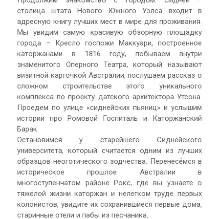
Продолжим знакомство с городом. Сидней –
столица штата Нового Южного Уэлса входит в
адресную книгу лучших мест в мире для проживания.
Мы увидим самую красивую обзорную площадку
города – Кресло госпожи Маккуари, построенное
каторжанами в 1816 году, побываем внутри
знаменитого Оперного Театра, который называют
визитной карточкой Австралии, послушаем рассказ о
сложном строительстве этого уникального
комплекса по проекту датского архитектора Утсона.
Проедем по улице «сиднейских пьяниц» и услышим
истории про Ромовой Госпиталь и Каторжанский
Барак.
Остановимся у старейшего Сиднейского
университета, который считается одним из лучших
образцов неоготического зодчества. Перенесёмся в
историческое прошлое Австралии в
многоступенчатом районе Рокс, где вы узнаете о
тяжёлой жизни каторжан и нелёгком труде первых
колонистов, увидите их сохранившиеся первые дома,
старинные отели и пабы из песчаника.