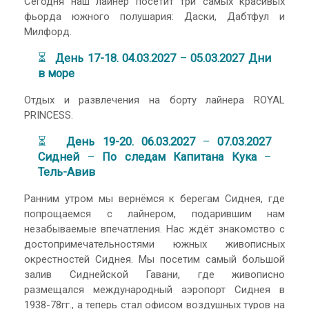
Сегодня наш лайнер посетит три самых красивых
фьорда южного полушария: Даски, Дабтфул и
Милфорд.
⏳
День 17-18. 04.03.2027
–
05.03.2027 Дни
в море
Отдых и развлечения на борту лайнера ROYAL
PRINCESS.
⏳
День 19-20. 06.03.2027
–
07.03.2027
Сидней
–
По следам Капитана Кука
–
Тель-Авив
Ранним утром мы вернёмся к берегам Сиднея, где
попрощаемся с лайнером, подарившим нам
незабываемые впечатления. Нас ждёт знакомство с
достопримечательностями южных живописных
окрестностей Сиднея. Мы посетим самый большой
залив Сиднейской Гавани, где живописно
размещался международный аэропорт Сиднея в
1938-78гг., а теперь стал офисом воздушных туров на