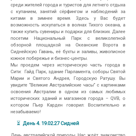
среди жителей города и туристов для летнего отдыха
с купанием, занятий сёрфингом и наблюдений за
китами в зимнее время. Здесь у Вас будет
возможность искупаться в волнах Тихого океана, а
также купить сувениры и подарки для близких. Далее
посетим Национальный Парк с великолепной
обзорной площадкой на Океанские Ворота в
Сиднейскую Гавань, её бухты и заливы, живописное
южное побережье и бизнес-центры.
Мы проедем через историческую часть города в
Сити: Гайд Парк, здание Парламента, соборы Святой
Марии и Святого Андрея, Городскую Ратушу. Вы
увидите “Великие Австралийские часы” с картинками
освоения Австралии в одном из самых любимых
исторических зданий и магазинов города – QVB, о
котором Пьер Карден говорил: Восхитительно и
незабываемо!
⏳
День 4. 19.02.27 Сидней
День австралийской природы. Нас ждёт знакомство