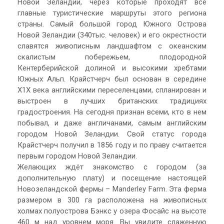
Новой Зеландии, через которые проходят все
главные туристические маршруты этого региона
страны. Самый большой город Южного Острова
Новой Зеландии (340тыс. человек) и его окрестности
славятся живописным ландшафтом с океанским
скалистым побережьем, плодородной
Кентерберийской долиной и высокими хребтами
Южных Альп. Крайстчерч был основан в середине
Х1Х века английскими переселенцами, спланирован и
выстроен в лучших британских традициях
градостроения. На сегодня признан всеми, кто в нем
побывал, и даже англичанами, самым английским
городом Новой Зеландии. Свой статус города
Крайстчерч получил в 1856 году и по праву считается
первым городом Новой Зеландии.
Желающих ждёт знакомство c городом (за
дополнительную плату) и посещение настоящей
Новозеландской фермы – Manderley Farm. Эта ферма
размером в 300 га расположена на живописных
холмах полуострова Бэнкс у озера Фосайс на высоте
460 м над уровнем моря. Вы увидите слаженную