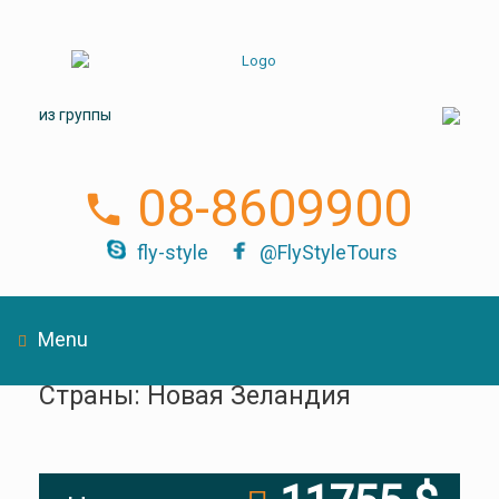
из группы
08-8609900
fly-style
@FlyStyleTours
Menu
Страны: Новая Зеландия