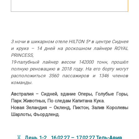
3 ночи в шикарном отеле HILTON 5* в центре Сиднея
и круиз – 14 дней на роскошном лайнере ROYAL
PRINCESS,
19-палубный лайнер весом 142000 тонн, прошёл
полную реновацию в 2018 году. На его борту могут
расположиться 3560 пассажиров и 1346 членов
команды.
Австралия – Сидней, здание Оперы, Голубые Горы,
Парк Животных, По следам Капитана Кука.
Новая Зеландия – Окленд, Пиктон, Залив Королевы
Шарлоты, Фьордленд.
⏳
День 1-2. 16.02.27 – 17.02.27 Тель-Авив