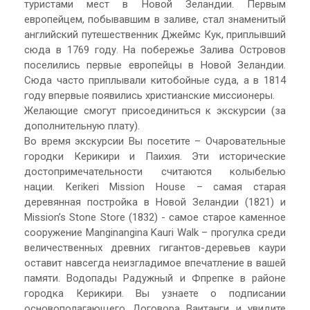
туристами мест в Новой Зеландии. Первым
европейцем, побывавшим в заливе, стал знаменитый
английский путешественник Джеймс Кук, приплывший
сюда в 1769 году. На побережье Залива Островов
поселились первые европейцы в Новой Зеландии.
Сюда часто приплывали китобойные суда, а в 1814
году впервые появились христианские миссионеры.
Желающие смогут присоединиться к экскурсии (за
дополнительную плату).
Во время экскурсии Вы посетите – Очаровательные
городки Керикири и Паихия. Эти исторические
достопримечательности считаются колыбелью
нации. Kerikeri Mission House – самая старая
деревянная постройка в Новой Зеландии (1821) и
Mission’s Stone Store (1832) - самое старое каменное
сооружение Manginangina Kauri Walk – прогулка среди
величественных древних гигантов-деревьев каури
оставит навсегда неизгладимое впечатление в вашей
памяти. Водопады Радужный и Фпрепке в районе
городка Керикири. Вы узнаете о подписании
основополагающего Договора Ваитанги и увидите