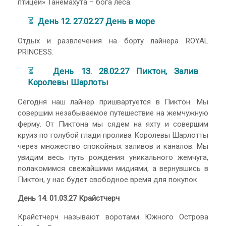
птицей» Танемахута – бога леса.
⏳
День 12. 27.02.27 День в море
Отдых и развлечения на борту лайнера ROYAL
PRINCESS.
⏳
День 13. 28.02.27 Пиктон, Залив
Королевы Шарлоты
Сегодня наш лайнер пришвартуется в Пиктон. Мы
совершим незабываемое путешествие на жемчужную
ферму. От Пиктона мы сядем на яхту и совершим
круиз по голубой глади пролива Королевы Шарлотты
через множество спокойных заливов и каналов. Мы
увидим весь путь рождения уникального жемчуга,
полакомимся свежайшими мидиями, а вернувшись в
Пиктон, у нас будет свободное время для покупок.
День 14. 01.03.27 Крайстчерч
Крайстчерч называют воротами Южного Острова