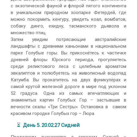
с экзотической фауной и флорой пятого континента
в уникальном природном зоопарке Фетердей, где
можно покормить кенгуру, увидеть коал, вомбатов,
собаку динго, ехидну, тасманского дьявола и
множество птиц.
Затем увидим потрясающие австралийские
ландшафты с древними каньонами в национальном
парке Голубые горы. Вы прикоснётесь к частичке
древней флоры Юрского периода, прогуляетесь
среди реликтового леса с целебным ароматом
эвкалиптов и полюбуетесь на живописный водопад
Катумба. Вы прокатитесь на двух фуникулёрах и
самой крутой железной дороге в мире под уклоном
52 градуса. Одна из самых впечатляющих и
знаменитых картин Голубых Гор – застывшие в
вечности скалы «Три Сестры». Остановка в самом
красивом городке Голубых гор – Люра.
⏳
День 5. 20.02.27 Сидней