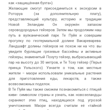
как «защищённая бухта»).
Желающие смогут присоединиться к экскурсии в
Роторуа (за дополнительную плату),
представляющий культуру, историю и традиции
Новой Зеландии. Он окружён запахом
сероводородных гейзеров. Затем мы продолжим наш
путь в вулканический парк Те Пуйя и совершим
прогулку по геотермальной долине Вакареварева.
Ландшафт долины гейзеров не похож ни на что: вы
увидите бурлящие грязевые бассейны и активные
гейзеры, знаменитый Похуту гейзер, выбрасывающий
пар на высоту до 30 метров, и Те Тоху гейзер (Перья
принца Уэльского). Узнаете о том, как местные
жители – маори использовали уникальные растения
для приготовления еды, лекарств, а также
всевозможных поделок.
В Те Пуйя мы также сможем познакомиться с птицей
киви- символом страны и узнать, как новозеландцы
охраняют этих птиц, находящихся под угрозой
уничтожения. Маори всегда считали её «тайной