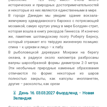
исторических и природных достопримечательностей
и некоторые из них являются единственными в мире.
В городе Данидин мы увидим: здание вокзала-
жемчужину эдвардианского барокко с потрясающей
мозаикой, самую крутую улицу в мире Болдуин-стрит,
которая вошла в книгу рекордов Гиннесса. И конечно
же, памятник шотландскому поэту Роберту Бернсу,
который отражает его твёрдую жизненную позицию:
спина – к церкви и лицо – к пабу.
В рыболовецкой деревушке Моераки на берегу
океана, в радиусе около километра разбросаны
валуны шарообразной формы диаметром 2-3 метра.
Эти необычные природные каменные образования
отличаются по форме: некоторые из шаров
полностью закрыты, как капсулы инопланетян,
другие – расколоты, как орехи
⏳
День 16. 03.03.2027 Фьордленд
–
Новая
Зеландия