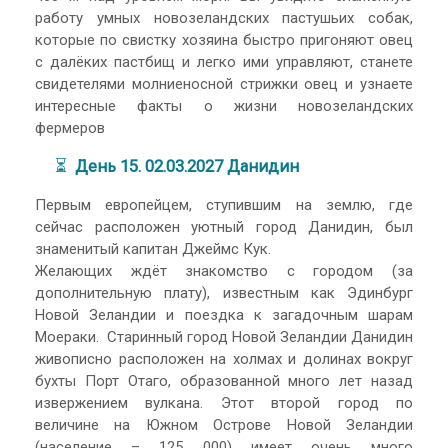
работу умных новозеландских пастушьих собак,
которые по свистку хозяина быстро пригоняют овец
с далёких пастбищ и легко ими управляют, станете
свидетелями молниеносной стрижки овец и узнаете
интересные факты о жизни новозеландских
фермеров
⏳
День 15. 02.03.2027 Данидин
Первым европейцем, ступившим на землю, где
сейчас расположен уютный город Данидин, был
знаменитый капитан Джеймс Кук.
Желающих ждёт знакомство c городом (за
дополнительную плату), известным как Эдинбург
Новой Зеландии и поездка к загадочным шарам
Моераки. Старинный город Новой Зеландии Данидин
живописно расположен на холмах и долинах вокруг
бухты Порт Отаго, образованной много лет назад
извержением вулкана. Этот второй город по
величине на Южном Острове Новой Зеландии
(население – 125 000) имеет очень много