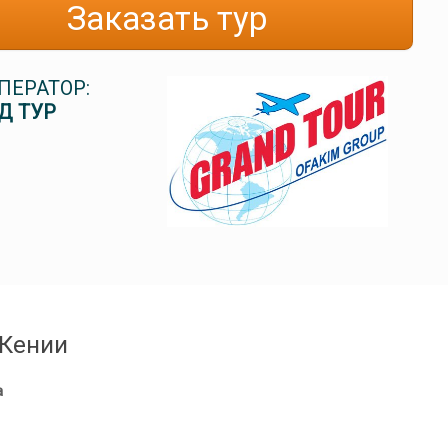
Заказать тур
ПЕРАТОР:
Д ТУР
 Кении
а