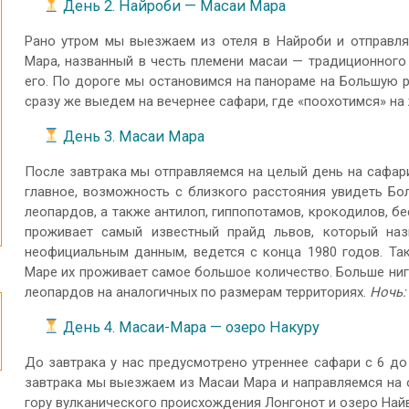
День 2. Найроби — Масаи Мара
Рано утром мы выезжаем из отеля в Найроби и отправл
Мара, названный в честь племени масаи — традиционного 
его. По дороге мы остановимся на панораме на Большую 
сразу же выедем на вечернее сафари, где «поохотимся» на
День 3. Масаи Мара
После завтрака мы отправляемся на целый день на сафари
главное, возможность с близкого расстояния увидеть Бол
леопардов, а также антилоп, гиппопотамов, крокодилов, б
проживает самый известный прайд львов, который на
неофициальным данным, ведется с конца 1980 годов. Та
Маре их проживает самое большое количество. Больше ниг
леопардов на аналогичных по размерам территориях.
Ночь:
День 4. Масаи-Мара — озеро Накуру
До завтрака у нас предусмотрено утреннее сафари с 6 до 
завтрака мы выезжаем из Масаи Мара и направляемся на о
гору вулканического происхождения Лонгонот и озеро Най