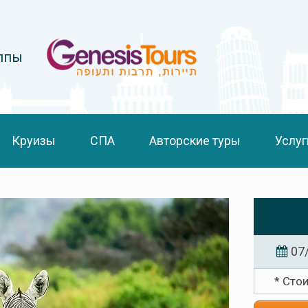
уппы
Круизы
СПА
Авторские туры
Услуг
07
* Сто