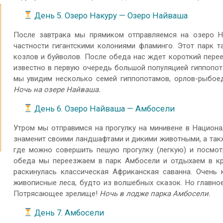
День 5. Озеро Накуру — Озеро Найваша
После завтрака мы прямиком отправляемся на озеро На
частности гигантскими колониями фламинго. Этот парк 
козлов и буйволов. После обеда нас ждет короткий пере
известно в первую очередь большой популяцией гиппопота
мы увидим несколько семей гиппопотамов, орлов-рыбоед
Ночь на озере Найваша.
День 6. Озеро Найваша — Амбосели
Утром мы отправимся на прогулку на минивене в Национа
знаменит своими ландшафтами и дикими животными, а также
где можно совершить пешую прогулку (легкую) и посмот
обеда мы переезжаем в парк Амбосели и отдыхаем в к
раскинулась классическая Африканская саванна. Очень к
живописные леса, будто из волшебных сказок. Но главное
Потрясающее зрелище!
Ночь в лодже парка Амбосели.
День 7. Амбосели