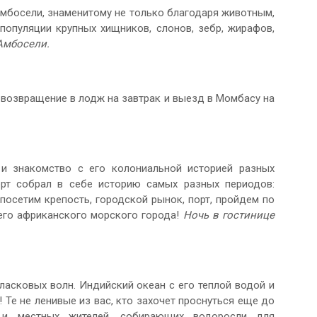
мбосели, знаменитому не только благодаря животным,
опуляции крупных хищников, слонов, зебр, жирафов,
Амбосели.
м возвращение в лодж на завтрак и выезд в Момбасу на
и знакомство с его колониальной историей разных
рт собрал в себе историю самых разных периодов:
 посетим крепость, городской рынок, порт, пройдем по
его африканского морского города!
Ночь в гостинице
ласковых волн. Индийский океан с его теплой водой и
 Те не ленивые из вас, кто захочет проснуться еще до
а и местных жителей, собирающих водоросли для