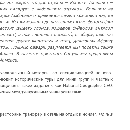
а. Не секрет, что две страны — Кения и Танзания —
ения лидирует с небольшим отрывом. Большим ее
парка Амбосели открывается самый красивый вид на
ко из Кении можно сделать знаменитые фотографии
стоит увидеть слонов, жирафов, буйволов, антилоп
овезет!, а нам , конечно повезет), в общем, всю так
есятки других животных и птиц, делающих Африку
ом. Помимо сафари, разумеется, мы посетим также
йваша. В качестве приятного бонуса мы продолжим
Момбасе.
усскоязычный историк, со специализацией на юго-
оводит исторические туры для мини групп и частных
аяся в таких изданиях, как National Geographic, GEO,
лькими международными университетами.
ресторане. трансфер в отель на отдых и ночлег.
Ночь в