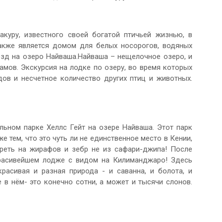
куру, известного своей богатой птичьей жизнью, в
также является домом для белых носорогов, водяных
езд на озеро Найваша.Найваша – нещелочное озеро, и
мов. Экскурсия на лодке по озеру, во время которых
ов и несчетное количество других птиц и животных.
льном парке Хеллс Гейт на озере Найваша. Этот парк
 тем, что это чуть ли не единственное место в Кении,
реть на жирафов и зебр не из сафари-джипа! После
расивейшем лодже с видом на Килиманджаро! Здесь
расивая и разная природа - и саванна, и болота, и
 в нём- это конечно сотни, а может и тысячи слонов.