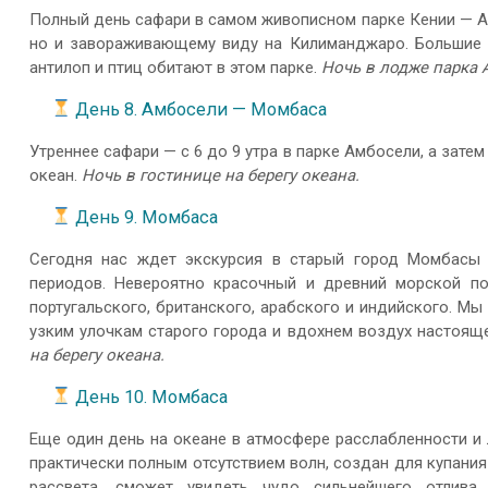
Полный день сафари в самом живописном парке Кении — А
но и завораживающему виду на Килиманджаро. Большие п
антилоп и птиц обитают в этом парке.
Ночь в лодже парка 
День 8. Амбосели — Момбаса
Утреннее сафари — с 6 до 9 утра в парке Амбосели, а зате
океан.
Ночь в гостинице на берегу океана.
День 9. Момбаса
Сегодня нас ждет экскурсия в старый город Момбасы 
периодов. Невероятно красочный и древний морской по
португальского, британского, арабского и индийского. Мы
узким улочкам старого города и вдохнем воздух настоящ
на берегу океана.
День 10. Момбаса
Еще один день на океане в атмосфере расслабленности и 
практически полным отсутствием волн, создан для купания!
рассвета, сможет увидеть чудо сильнейшего отлив