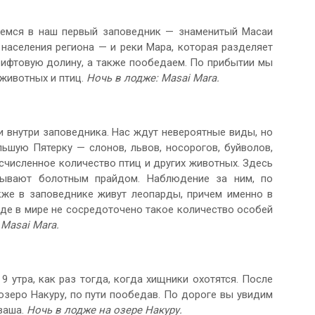
яемся в наш первый заповедник — знаменитый Масаи
населения региона — и реки Мара, которая разделяет
рифтовую долину, а также пообедаем. По прибытии мы
 животных и птиц.
Ночь в лодже: Masai Mara.
 внутри заповедника. Нас ждут невероятные виды, но
ьшую Пятерку — слонов, львов, носорогов, буйволов,
есчисленное количество птиц и других животных. Здесь
зывают болотным прайдом. Наблюдение за ним, по
кже в заповеднике живут леопарды, причем именно в
де в мире не сосредоточено такое количество особей
 Masai Mara.
9 утра, как раз тогда, когда хищники охотятся. После
зеро Накуру, по пути пообедав. По дороге вы увидим
ваша.
Ночь в лодже на озере Накуру.