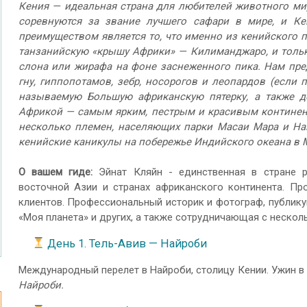
Кения — идеальная страна для любителей животного мир
соревнуются за звание лучшего сафари в мире, и К
преимуществом является то, что именно из кенийского 
танзанийскую «крышу Африки» — Килиманджаро, и толь
слона или жирафа на фоне заснеженного пика. Нам пред
гну, гиппопотамов, зебр, носорогов и леопардов (если п
называемую Большую африканскую пятерку, а также д
Африкой — самым ярким, пестрым и красивым континент
несколько племен, населяющих парки Масаи Мара и На
кенийские каникулы на побережье Индийского океана в 
О вашем гиде:
Эйнат Кляйн - единственная в стране р
восточной Азии и странах африканского континента. Пр
клиентов. Профессиональный историк и фотограф, публикующ
«Моя планета» и других, а также сотрудничающая с неско
День 1. Тель-Авив — Найроби
Международный перелет в Найроби, столицу Кении. Ужин в 
Найроби.