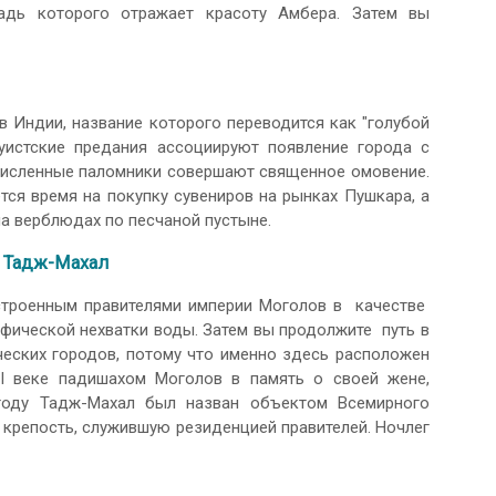
адь которого отражает красоту Амбера. Затем вы
 Индии, название которого переводится как "голубой
дуистские предания ассоциируют появление города с
численные паломники совершают священное омовение.
тся время на покупку сувениров на рынках Пушкара, а
а верблюдах по песчаной пустыне.
Тадж-Махал
остроенным правителями империи Моголов в качестве
фической нехватки воды. Затем вы продолжите путь в
ческих городов, потому что именно здесь расположен
I веке падишахом Моголов в память о своей жене,
году Тадж-Махал был назван объектом Всемирного
репость, служившую резиденцией правителей. Ночлег