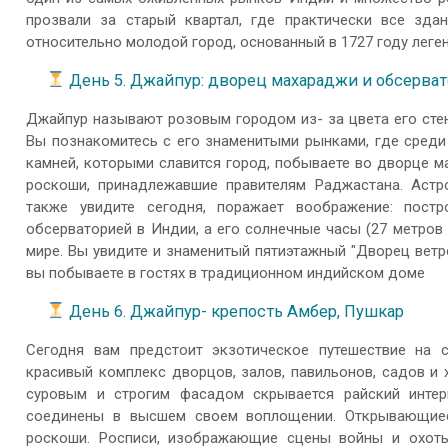
прозвали за старый квартал, где практически все зда
относительно молодой город, основанный в 1727 году леге
День 5. Джайпур: дворец махараджи и обсерва
Джайпур называют розовым городом из- за цвета его стен
Вы познакомитесь с его знаменитыми рынками, где среди
камней, которыми славится город, побываете во дворце ма
роскоши, принадлежавшие правителям Раджастана. Астр
также увидите сегодня, поражает воображение: пост
обсерваторией в Индии, а его солнечные часы (27 метров
мире. Вы увидите и знаменитый пятиэтажный "Дворец ветр
вы побываете в гостях в традиционном индийском доме
День 6. Джайпур- крепость Амбер, Пушкар
Сегодня вам предстоит экзотическое путешествие на с
красивый комплекс дворцов, залов, павильонов, садов и 
суровым и строгим фасадом скрывается райский интер
соединены в высшем своем воплощении. Открывающие
роскоши. Росписи, изображающие сцены войны и охоты