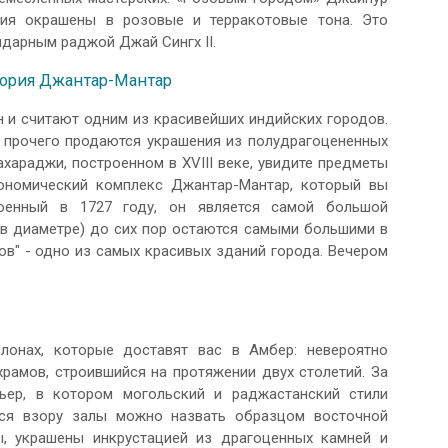
ния окрашены в розовые и терракотовые тона. Это
ндарным раджой Джай Сингх II.
тория Джантар-Мантар
 и считают одним из красивейших индийских городов.
 прочего продаются украшения из полудрагоцененных
хараджи, построенном в XVIII веке, увидите предметы
ономический комплекс Джантар-Мантар, который вы
роенный в 1727 году, он является самой большой
 в диаметре) до сих пор остаются самыми большими в
ов" - одно из самых красивых зданий города. Вечером
лонах, которые доставят вас в Амбер: невероятно
храмов, строившийся на протяжении двух столетий. За
ьер, в котором могольский и раджастанский стили
ся взору залы можно назвать образцом восточной
, украшены инкрустацией из драгоценных камней и