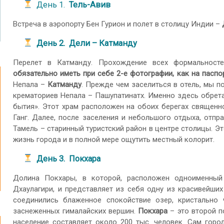
День 1.
Тель-Авив
Встреча в аэропорту Бен Гурион и полет в столицу Индии –
День 2. Дели – Катманду
Перелет в Катманду. Прохождение всех формальносте
обязательно иметь при себе 2-е фотографии, как на паспо
Непала –
Катманду
. Прежде чем заселиться в отель, мы 
крематориев Непала – Пашупатинатх. Именно здесь обрет
бытия». Этот храм расположен на обоих берегах священно
Ганг. Далее, после заселения и небольшого отдыха, отпр
Тамель – старинный туристский район в центре столицы. Э
жизнь города и в полной мере ощутить местный колорит.
День 3. Покхара
Долина Покхары, в которой, расположен одноименный 
Дхаулагири, и представляет из себя одну из красивейши
соединились блаженное спокойствие озер, кристально 
заснеженных гималайских вершин.
Покхара
– это второй п
население составляет около 200 тыс. человек. Сам гор