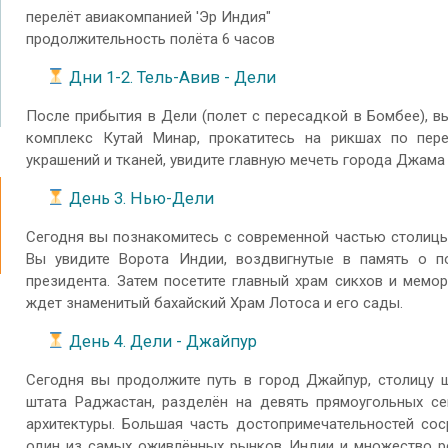
перелёт авиакомпанией 'Эр Индия"
продолжительность полёта 6 часов
Дни 1-2. Тель-Авив - Дели
После прибытия в Дели (полет с пересадкой в Бомбее), в
комплекс Кутай Минар, прокатитесь на рикшах по пере
украшений и тканей, увидите главную мечеть города Джама
День 3. Нью-Дели
Сегодня вы познакомитесь с современной частью столицы,
Вы увидите Ворота Индии, воздвигнутые в память о п
президента. Затем посетите главный храм сикхов и мемо
ждет знаменитый бахайский Храм Лотоса и его сады.
День 4. Дели - Джайпур
Сегодня вы продолжите путь в город Джайпур, столицу ш
штата Раджастан, разделён на девять прямоугольных се
архитектуры. Большая часть достопримечательностей сос
один из самых оживлённых рынков Индии и множество р