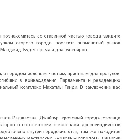
ы познакомитесь со старинной частью города, увидите
улкам старого города, посетите знаменитый рынок
 Масджид. Будет время и для сувениров.
 с городом зеленым, чистым, приятным для прогулок.
огибших в войнах,здания Парламента и резиденцию
риальный комплекс Махатмы Ганди. В заключение вас
тата Раджастан. Джайпур, «розовый город», столица
кторов в соответствии с канонами древнеиндийской
редоточена внутри городских стен, там же находится
емесленных мастерских. «Розовым городом» Джайпур