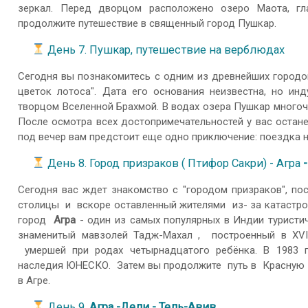
зеркал. Перед дворцом расположено озеро Маота, гл
продолжите путешествие в священный город Пушкар.
День 7. Пушкар, путешествие на верблюдах
Сегодня вы познакомитесь с одним из древнейших городов
цветок лотоса". Дата его основания неизвестна, но ин
творцом Вселенной Брахмой. В водах озера Пушкар много
После осмотра всех достопримечательностей у вас остане
под вечер вам предстоит еще одно приключение: поездка н
День 8. Город призраков ( Птифор Сакри) - Агра
-
Сегодня вас ждет знакомство с "городом призраков", п
столицы и вскоре оставленный жителями из- за катастро
город
Агра
- один из самых популярных в Индии туристи
знаменитый мавзолей Тадж-Махал , построенный в XVI
умершей при родах четырнадцатого ребёнка. В 1983 
наследия ЮНЕСКО. Затем вы продолжите путь в Красную к
в Агре.
День 9.
Агра -Дели - Тель-Авив