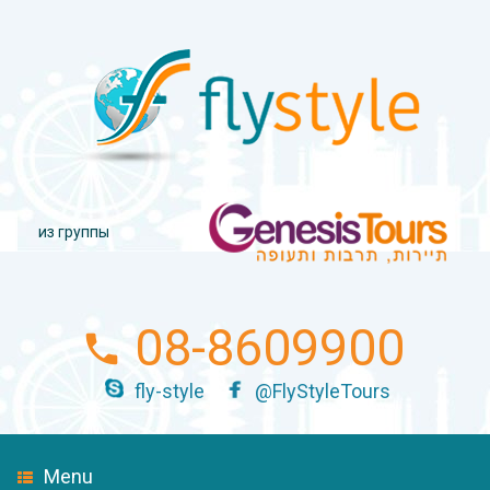
из группы
08-8609900
fly-style
@FlyStyleTours
Menu