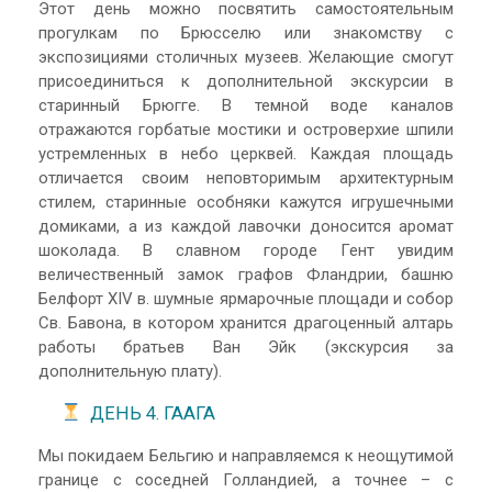
Этот день можно посвятить самостоятельным
прогулкам по Брюсселю или знакомству с
экспозициями столичных музеев. Желающие смогут
присоединиться к дополнительной экскурсии в
старинный Брюгге. В темной воде каналов
отражаются горбатые мостики и островерхие шпили
устремленных в небо церквей. Каждая площадь
отличается своим неповторимым архитектурным
стилем, старинные особняки кажутся игрушечными
домиками, а из каждой лавочки доносится аромат
шоколада. В славном городе Гент увидим
величественный замок графов Фландрии, башню
Белфорт XIV в. шумные ярмарочные площади и собор
Св. Бавона, в котором хранится драгоценный алтарь
работы братьев Ван Эйк (экскурсия за
дополнительную плату).
ДЕНЬ 4. ГААГА
Мы покидаем Бельгию и направляемся к неощутимой
границе с соседней Голландией, а точнее – с