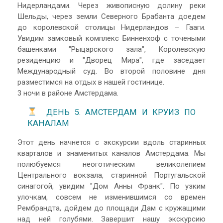
Нидерландами. Через живописную долину реки
Шельды, через земли Северного Брабанта доедем
до королевской столицы Нидерландов – Гааги.
Увидим замковый комплекс Бинненхоф с точеными
башенками "Рыцарского зала", Королевскую
резиденцию и "Дворец Мира", где заседает
Международный суд. Во второй половине дня
разместимся на отдых в нашей гостинице.
3 ночи в районе Амстердама.
ДЕНЬ 5. АМСТЕРДАМ И КРУИЗ ПО
КАНАЛАМ
Этот день начнется с экскурсии вдоль старинных
кварталов и знаменитых каналов Амстердама. Мы
полюбуемся неоготическим великолепием
Центрального вокзала, старинной Португальской
синагогой, увидим "Дом Анны Франк". По узким
улочкам, совсем не изменившимся со времен
Рембрандта, дойдем до площади Дам с кружащими
над ней голубями. Завершит нашу экскурсию