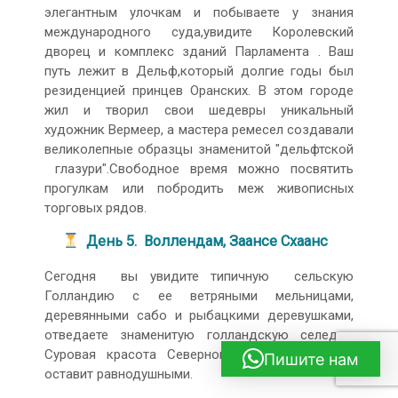
элегантным улочкам и побываете у знания
международного суда,увидите Королевский
дворец и комплекс зданий Парламента . Ваш
путь лежит в Дельф,который долгие годы был
резиденцией принцев Оранских. В этом городе
жил и творил свои шедевры уникальный
художник Вермеер, а мастера ремесел создавали
великолепные образцы знаменитой "дельфтской
глазури".Свободное время можно посвятить
прогулкам или побродить меж живописных
торговых рядов.
День 5. Воллендам, Заансе Схаанс
Сегодня вы увидите типичную сельскую
Голландию с ее ветряными мельницами,
деревянными сабо и рыбацкими деревушками,
отведаете знаменитую голландскую селедку.
Суровая красота Северного моря никого не
Пишите нам
оставит равнодушными.