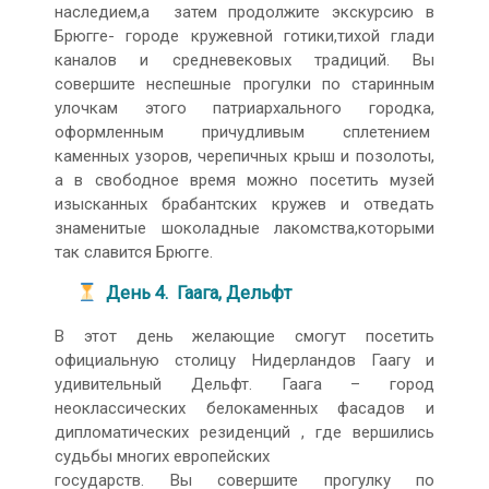
наследием,а затем продолжите экскурсию в
Брюгге- городе кружевной готики,тихой глади
каналов и средневековых традиций. Вы
совершите неспешные прогулки по старинным
улочкам этого патриархального городка,
оформленным причудливым сплетением
каменных узоров, черепичных крыш и позолоты,
а в свободное время можно посетить музей
изысканных брабантских кружев и отведать
знаменитые шоколадные лакомства,которыми
так славится Брюгге.
День 4. Гаага, Дельфт
В этот день желающие смогут посетить
официальную столицу Нидерландов Гаагу и
удивительный Дельфт. Гаага – город
неоклассических белокаменных фасадов и
дипломатических резиденций , где вершились
судьбы многих европейских
государств. Вы совершите прогулку по