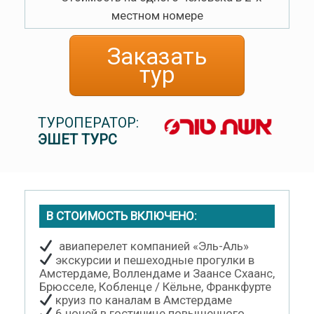
местном номере
Заказать
тур
ТУРОПЕРАТОР:
ЭШЕТ ТУРС
В СТОИМОСТЬ ВКЛЮЧЕНО:
авиаперелет компанией «Эль-Аль»
экскурсии и пешеходные прогулки в
Амстердаме, Воллендаме и Заансе Схаанс,
Брюсселе, Кобленце / Кёльне, Франкфурте
круиз по каналам в Амстердаме
6 ночей в гостинице повышенного