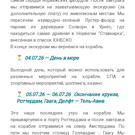
самом сердце норвежских фьордов. После завтрака
мы отправимся на захватывающую экскурсию (за
дополнительную плату) по живописным местам. Мы
пересечём изумрудно-зелёный Лустер-фьорд на
пароме из деревушки Солворн в Урнес, где
находиться самая древняя в Норвегии "Ставкирка",
внесённая в список ЮНЕСКО.
В конце экскурсии мы вернёмся на корабль.
04.07.26 — День в море
Выходной день, который можно использовать для
различных мероприятий на корабле, СПА и
спортивных мероприятий, шоппинга, казино.
05.07.26 — 06.07.26 Окончание круиза,
Роттердам, Гаага, Делфт — Тель-Авив
Это наше последнее утро на корабле. Мы
пришвартуемся в порту Роттердама и после завтрака
на корабле отправимся на север Амстердама. По
пути мы посетим столицу Голландии - Гаагу. Мы