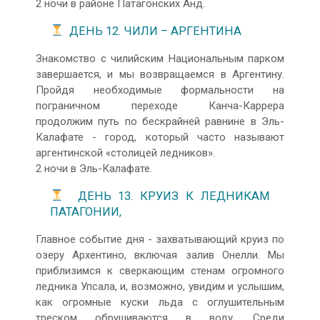
2 ночи в районе Патагонских Анд.
ДЕНЬ 12. ЧИЛИ – АРГЕНТИНА
Знакомство с чилийским Национальным парком
завершается, и мы возвращаемся в Аргентину.
Пройдя необходимые формальности на
пограничном переходе Канча-Каррера
продолжим путь по бескрайней равнине в Эль-
Калафате - город, который часто называют
аргентинской «столицей ледников».
2 ночи в Эль-Калафате.
ДЕНЬ 13. КРУИЗ К ЛЕДНИКАМ
ПАТАГОНИИ,
Главное событие дня - захватывающий круиз по
озеру Архентино, включая залив Онелли. Мы
приблизимся к сверкающим стенам огромного
ледника Упсала, и, возможно, увидим и услышим,
как огромные куски льда с оглушительным
треском обрушиваются в воду. Среди