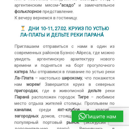
аргентинским мясом
-"асадо"
и замечательное
фольклорное
представление.
К вечеру вернемся в гостиницу.
ДНИ 10-11, 27.02. КРУИЗ ПО УСТЬЮ
ЛА-ПЛАТЫ И ДЕЛЬТЕ РЕКИ ПАРАНÁ
Приглашаем отправиться с нами в один из
современных районов Буэнос-Айреса, где можно
увидеть аргентинскую архитектуру нового
времени и подняться на борт прогулочного
катера
. Мы отправимся в плавание по устью реки
Ла-Плата
– настолько
широкому
, что покажется
нам
морем
! Завершится круиз в северных
пригородах
, где в живописной
дельте
реки
Паранá
расположен городок
Тигре
– любимое
место отдыха жителей столицы. Проплывем по
каналам
, среди
яхт-клубов
и красивых
Пишите нам
загородных
домов, стоящих на воде, увидим
популярный портовый
рынок
(экскурсия за
дополнительную плату). Вернувшись в