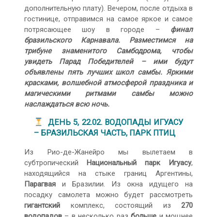
дополнительную плату). Вечером, после отдыха в
гостинице, отправимся на самое яркое и самое
потрясающее шоу в городе –
финал
бразильского Карнавала. Разместимся на
трибуне знаменитого Самбодрома, чтобы
увидеть Парад Победителей – ими будут
объявлены пять лучших школ самбы. Яркими
красками, волшебной атмосферой праздника и
магическими ритмами самбы можно
наслаждаться всю ночь.
ДЕНЬ 5, 22.02. ВОДОПАДЫ ИГУАСУ
– БРАЗИЛЬСКАЯ ЧАСТЬ, ПАРК ПТИЦ
Из Рио-де-Жанейро мы вылетаем в
субтропический
Национальный парк Игуасу
,
находящийся на стыке границ Аргентины,
Парагвая
и Бразилии. Из окна идущего на
посадку самолета можно будет рассмотреть
гигантский
комплекс, состоящий из
270
водопадов
– в несколько раз
больше
и мощнее