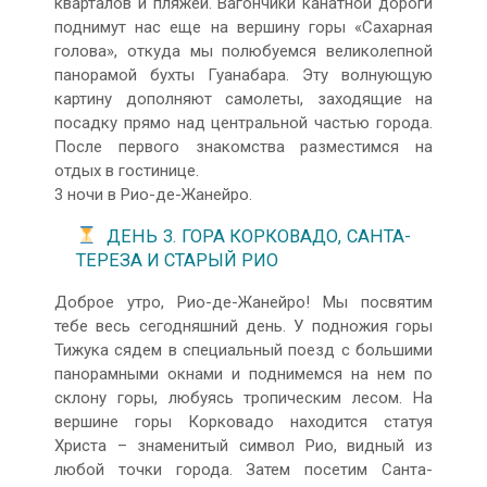
кварталов и пляжей. Вагончики канатной дороги
поднимут нас еще на вершину горы «Сахарная
голова», откуда мы полюбуемся великолепной
панорамой бухты Гуанабара. Эту волнующую
картину дополняют самолеты, заходящие на
посадку прямо над центральной частью города.
После первого знакомства разместимся на
отдых в гостинице.
3 ночи в Рио-де-Жанейро.
ДЕНЬ 3. ГОРА КОРКОВАДО, САНТА-
ТЕРЕЗА И СТАРЫЙ РИО
Доброе утро, Рио-де-Жанейро! Мы посвятим
тебе весь сегодняшний день. У подножия горы
Тижука сядем в специальный поезд с большими
панорамными окнами и поднимемся на нем по
склону горы, любуясь тропическим лесом. На
вершине горы Корковадо находится статуя
Христа – знаменитый символ Рио, видный из
любой точки города. Затем посетим Санта-