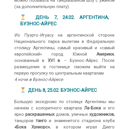
можно побывать на танцевальном шоу с ужином
(за дополнительную плату).
ДЕНЬ 7, 24.02. АРГЕНТИНА,
БУЭНОС-АЙРЕС
Из Пуэрто-Игуасу на аргентинской стороне
Национального парка вылетим в Федеральную
столицу Аргентины, самый красивый и «самый
европейский» город Южной
Америки
,
основанный в
XVI в
. – Буэнос-Айрес. После
размещения в гостинице сможем выйти на
первую прогулку по центральным кварталам.
4 ночи в Буэнос-Айресе
.
ДЕНЬ 8, 25.02. БУЭНОС-АЙРЕС
Большую экскурсию по столице Аргентины мы
начнем с колоритного квартала
Ла-Бока
и его
ярко
раскрашенных
домов, уличных
художников,
танцоров
танго
и знаменитого стадиона клуба
«Бока Хуниорс»
, в котором играл Диего