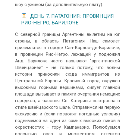
шоу с ужином (за дополнительную плату).
ДЕНЬ 7. ПАТАГОНИЯ: ПРОВИНЦИЯ
РИО-НЕГРО, БАРИЛОЧЕ
С северной границы Аргентины вылетим на юг
страны, в область Патагония. Наш самолет
приземлится в городе Сан-Карлос-де-Барилоче,
в провинции Рио-Негро, лежащей у подножия
Анд. Барилоче часто называют "аргентинской
Швейцарией" – не только потому, что волны
истории приносили сюда иммигрантов из
Центральной Европы. Красивый город окружен
высокими горными вершинами, силуэт главной
площади вызывает в памяти очертания немецких
городков, а часовня Св. Катерины выстроена в
стиле швейцарского шале. Отправимся на первую
экскурсию и (если позволят погодные условия)
поднимемся на один из самых высоких пиков в
окрестностях – гору Кампанарио. Полюбуемся
россыпью озер и множеством оттенков