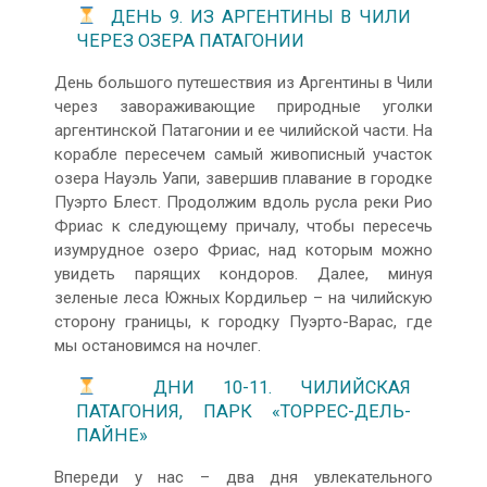
ДЕНЬ 9. ИЗ АРГЕНТИНЫ В ЧИЛИ
ЧЕРЕЗ ОЗЕРА ПАТАГОНИИ
День большого путешествия из Аргентины в Чили
через завораживающие природные уголки
аргентинской Патагонии и ее чилийской части. На
корабле пересечем самый живописный участок
озера Науэль Уапи, завершив плавание в городке
Пуэрто Блест. Продолжим вдоль русла реки Рио
Фриас к следующему причалу, чтобы пересечь
изумрудное озеро Фриас, над которым можно
увидеть парящих кондоров. Далее, минуя
зеленые леса Южных Кордильер – на чилийскую
сторону границы, к городку Пуэрто-Варас, где
мы остановимся на ночлег.
ДНИ 10-11. ЧИЛИЙСКАЯ
ПАТАГОНИЯ, ПАРК «ТОРРЕС-ДЕЛЬ-
ПАЙНЕ»
Впереди у нас – два дня увлекательного