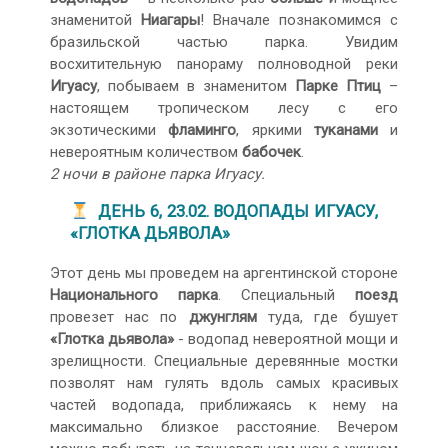
знаменитой
Ниагары
! Вначале познакомимся с
бразильской частью парка. Увидим
восхитительную панораму полноводной реки
Игуасу
, побываем в знаменитом
Парке Птиц
–
настоящем тропическом лесу с его
экзотическими
фламинго
, яркими
туканами
и
невероятным количеством
бабочек
.
2 ночи в районе парка Игуасу.
ДЕНЬ 6, 23.02. ВОДОПАДЫ ИГУАСУ,
«ГЛОТКА ДЬЯВОЛА»
Этот день мы проведем на аргентинской стороне
Национального парка
. Специальный
поезд
провезет нас по
джунглям
туда, где бушует
«Глотка дьявола»
- водопад невероятной мощи и
зрелищности. Специальные деревянные мостки
позволят нам гулять вдоль самых красивых
частей водопада, приближаясь к нему на
максимально близкое расстояние. Вечером