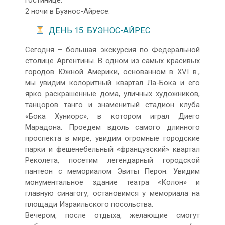
гостинице.
2 ночи в Буэнос-Айресе.
ДЕНЬ 15. БУЭНОС-АЙРЕС
Сегодня – большая экскурсия по Федеральной
столице Аргентины. В одном из самых красивых
городов Южной Америки, основанном в XVI в.,
мы увидим колоритный квартал Ла-Бока и его
ярко раскрашенные дома, уличных художников,
танцоров танго и знаменитый стадион клуба
«Бока Хуниорс», в котором играл Диего
Марадона. Проедем вдоль самого длинного
проспекта в мире, увидим огромные городские
парки и фешенебельный «французский» квартал
Реколета, посетим легендарный городской
пантеон с мемориалом Эвиты Перон. Увидим
монументальное здание театра «Колон» и
главную синагогу, остановимся у мемориала на
площади Израильского посольства.
Вечером, после отдыха, желающие смогут