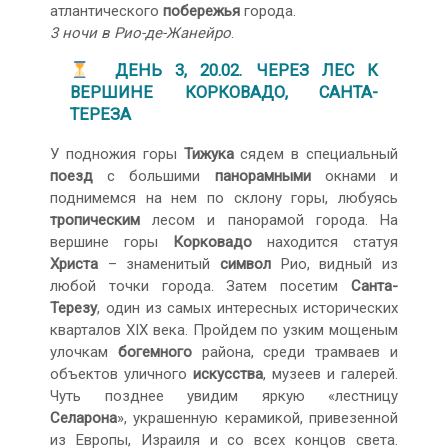
атлантического
побережья
города.
3 ночи в Рио-де-Жанейро
.
ДЕНЬ 3, 20.02. ЧЕРЕЗ ЛЕС К
ВЕРШИНЕ КОРКОВАДО, САНТА-
ТЕРЕЗА
У подножия горы
Тижука
сядем в специальный
поезд
с большими
панорамными
окнами и
поднимемся на нем по склону горы, любуясь
тропическим
лесом и панорамой города. На
вершине горы
Корковадо
находится статуя
Христа
– знаменитый
символ
Рио, видный из
любой точки города. Затем посетим
Санта-
Терезу
, один из самых интересных исторических
кварталов XIX века. Пройдем по узким мощеным
улочкам
богемного
района, среди трамваев и
объектов уличного
искусства
, музеев и галерей.
Чуть позднее увидим яркую «лестницу
Селарона
», украшенную керамикой, привезенной
из Европы, Израиля и со всех концов света.