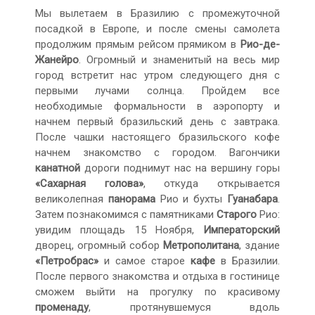
Мы вылетаем в Бразилию с промежуточной
посадкой в Европе, и после смены самолета
продолжим прямым рейсом прямиком в
Рио-де-
Жанейро
. Огромный и знаменитый на весь мир
город встретит нас утром следующего дня с
первыми лучами солнца. Пройдем все
необходимые формальности в аэропорту и
начнем первый бразильский день с завтрака.
После чашки настоящего бразильского кофе
начнем знакомство с городом. Вагончики
канатной
дороги поднимут нас на вершину горы
«Сахарная голова»
, откуда открывается
великолепная
панорама
Рио и бухты
Гуанабара
.
Затем познакомимся с памятниками
Старого
Рио:
увидим площадь 15 Ноября,
Императорский
дворец, огромный собор
Метрополитана
, здание
«Петробрас»
и самое старое
кафе
в Бразилии.
После первого знакомства и отдыха в гостинице
сможем выйти на прогулку по красивому
променаду
, протянувшемуся вдоль