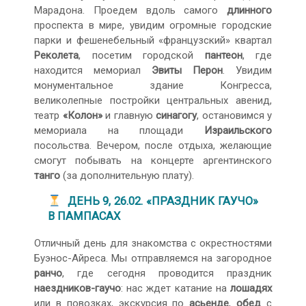
Марадона. Проедем вдоль самого
длинного
проспекта в мире, увидим огромные городские
парки и фешенебельный «французский» квартал
Реколета
, посетим городской
пантеон
, где
находится мемориал
Эвиты Перон
. Увидим
монументальное здание Конгресса,
великолепные постройки центральных авенид,
театр
«Колон»
и главную
синагогу
, остановимся у
мемориала на площади
Израильского
посольства. Вечером, после отдыха, желающие
смогут побывать на концерте аргентинского
танго
(за дополнительную плату).
ДЕНЬ 9, 26.02. «ПРАЗДНИК ГАУЧО»
В ПАМПАСАХ
Отличный день для знакомства с окрестностями
Буэнос-Айреса. Мы отправляемся на загородное
ранчо
, где сегодня проводится праздник
наездников-гаучо
: нас ждет катание на
лошадях
или в повозках, экскурсия по
асьенде
,
обед
с