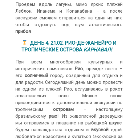
Проедем вдоль лагуны, мимо ярких пляжей
Леблон, Ипанема и Копакабана – а после
экскурсии сможем отправиться на один из них,
чтобы отдохнуть под шум атлантического
прибоя
.
ДЕНЬ 4, 21.02. РИО-ДЕ-ЖАНЕЙРО И
ТРОПИЧЕСКИЕ ОСТРОВА
КАРНАВАЛ!
При всем многообразии культурных и
исторических памятников
Рио
, прежде всего –
это
солнечный
город, созданный для отдыха и
для радости. Сегодняшний день можно провести
на одном из пляжей Рио, вслушиваясь в рокот
атлантических волн. Можно также
присоединиться к дополнительной экскурсии по
тропическим
островам
– настоящему
бразильскому
раю
! Из живописной деревушки
мы отправимся в плавание на рыбацкой
шхуне
,
будем наслаждаться отдыхом и
вкусной
едой,
любоваться красотами и купаться (экскурсия за