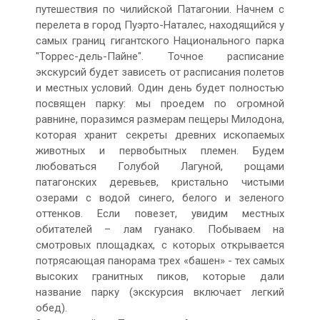
путешествия по чилийской Патагонии. Начнем с
перелета в город Пуэрто-Наталес, находящийся у
самых границ гигантского Национального парка
"Торрес-дель-Пайне". Точное расписание
экскурсий будет зависеть от расписания полетов
и местных условий. Один день будет полностью
посвящен парку: мы проедем по огромной
равнине, поразимся размерам пещеры Милодона,
которая хранит секреты древних ископаемых
животных и первобытных племен. Будем
любоваться Голубой Лагуной, рощами
патагонских деревьев, кристально чистыми
озерами с водой синего, белого и зеленого
оттенков. Если повезет, увидим местных
обитателей – лам гуанако. Побываем на
смотровых площадках, с которых открывается
потрясающая панорама трех «башен» - тех самых
высоких гранитных пиков, которые дали
название парку (экскурсия включает легкий
обед).