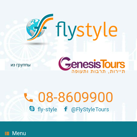
из группы
08-8609900
fly-style
@FlyStyleTours
Menu