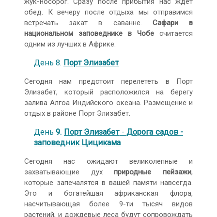
жук-носорог. Сразу после прибытия нас ждёт
обед. К вечеру после отдыха мы отправимся
встречать закат в саванне.
Сафари в
национальном заповеднике в Чобе
считается
одним из лучших в Африке.
День 8.
Порт Элизабет
Сегодня нам предстоит перелететь в Порт
Элизабет, который расположился на берегу
залива Алгоа Индийского океана. Размещение и
отдых в районе Порт Элизабет.
День
9.
Порт Элизабет
-
Дорога садов -
заповедник Цицикама
Сегодня нас ожидают великолепные и
захватывающие дух
природные пейзажи
,
которые запечалятся в вашей памяти навсегда.
Это и богатейшая африканская флора,
насчитывающая более 9-ти тысяч видов
растений, и дождевые леса будут сопровождать