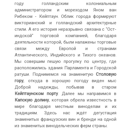
году голландским колониальным
администратором и мореходом Яном ван
Рибеком - Кейптаун. Облик города формируют
викторианский и голландский архитектурные
стили. А его история неразрывно связана с "Ост-
индской" торговой компанией, благодаря
деятельности которой, были налажены торговые
связи между Европой и странами
Атлантического, Индийского и Тихого океанов.
Мы совершим пешую прогулку по центру, где
расположились здания Парламента и Городской
ратуши. Поднимемся на знаменитую
Столовую
гору
, откуда в хорошую погоду виден мыс
Доброй надежды, побывав в старом
Кейптаунском порту
. Далее мы направимся в
Капскую долину
, которая обрела известность в
мире благодаря местным виноделам и их
традициям. Здесь нас ждёт дегустация
знаменитых французских вин и бренди на одной
из знаменитых винодельческих ферм страны.