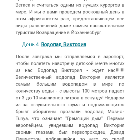
Вегаса и считаться одним из лучших курортов в
мире. И мы с вами проведем роскошный день в
этом африканском раю, предоставляющем все
виды развлечений даже самым взыскательным
туристам.Возвращение в Йоханнесбург.
День 4.
Водопад Виктория
После завтрака мы отправляемся в аэропорт,
чтобы полететь навстречу детской мечте многих
из нас: Водопад Виктория - ждет нас!!!!!!!
Величественный водопад Виктория является
самым большим водопадом в мире по
количеству воды - с высоты 100 метров падает
от 3 до 10 миллионов литров в секунду! Недаром
из-за оглушительного шума и поднимающихся
брызг аборигены прозвали водопад Mosi-o-
Tunya, что означает "Гремящий дым". Первым
европейцем, увидевшим водопад Виктория
своими глазами, был первопроходец Дэвид
Ливингстон, добравшийся до него со своей