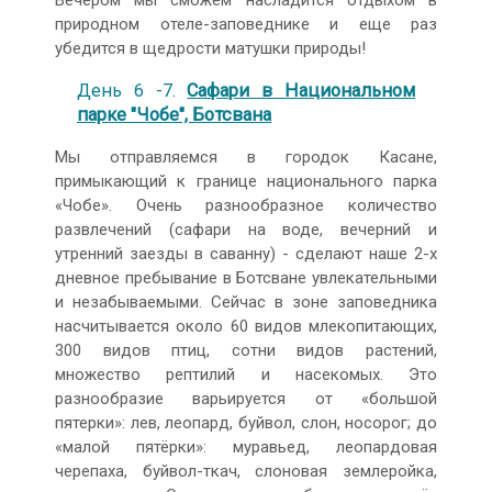
Вечером мы сможем насладится отдыхом в
природном отеле-заповеднике и еще раз
убедится в щедрости матушки природы!
День 6 -7.
Сафари в Национальном
парке "Чобе", Ботсвана
Мы отправляемся в городок Касане,
примыкающий к границе национального парка
«Чобе». Очень разнообразное количество
развлечений (сафари на воде, вечерний и
утренний заезды в саванну) - сделают наше 2-х
дневное пребывание в Ботсване увлекательными
и незабываемыми. Сейчас в зоне заповедника
насчитывается около 60 видов млекопитающих,
300 видов птиц, сотни видов растений,
множество рептилий и насекомых. Это
разнообразие варьируется от «большой
пятерки»: лев, леопард, буйвол, слон, носорог; до
«малой пятёрки»: муравьед, леопардовая
черепаха, буйвол-ткач, слоновая землеройка,