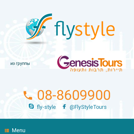
из группы
08-8609900
fly-style
@FlyStyleTours
Menu