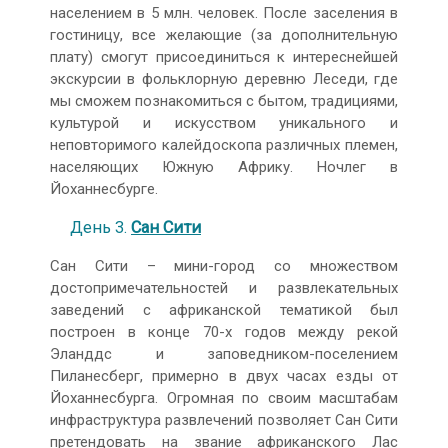
населением в 5 млн. человек. После заселения в
гостиницу, все желающие (за дополнительную
плату) смогут присоединиться к интереснейшей
экскурсии в фольклорную деревню Леседи, где
мы сможем познакомиться с бытом, традициями,
культурой и искусством уникального и
неповторимого калейдоскопа различных племен,
населяющих Южную Африку. Ночлег в
Йоханнесбурге.
День 3.
Сан Сити
Сан Сити – мини-город со множеством
достопримечательностей и развлекательных
заведений с африканской тематикой был
построен в конце 70-х годов между рекой
Эланддс и заповедником-поселением
Пиланесберг, примерно в двух часах езды от
Йоханнесбурга. Огромная по своим масштабам
инфраструктура развлечений позволяет Сан Сити
претендовать на звание африканского Лас