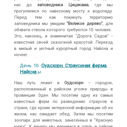
нас до
заповедника Цицикама
, где мы
прогуляемся по навесному мосту к водопаду.
Перед тем как покинуть территорию
заповедника мы увидим
"Великое дерево"
, для
обхвата ствола которого требуются 10 человек.
Это, наконец, и знаменитая "Дорога Садов" -
известная своей сказочной красотой. Переезд
в милый и уютный курортный город Найсна и
ночлег.
День 10.
Оудсхoрн. Страусиная ферма.
Найсна
ы
Наш путь лежит в
Оудсхорн
– городок,
расположенный в райском уголке природы в
провинции Эден. Мы посетим одну из самых
известных ферм по разведению страусов в
стране, где кроме интересной информации об из
жизни, нас ожидает обед. Затем мы посетим
зоопарк для животных, занесённых в "Красную
книгу". К вечеру мы вернемся в отель в районе