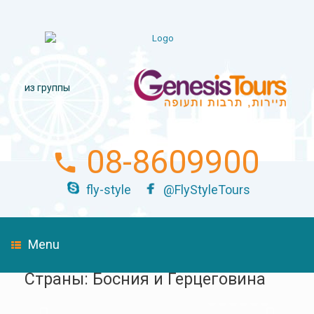
из группы
08-8609900
fly-style
@FlyStyleTours
Menu
Страны: Босния и Герцеговина