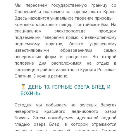
Мы пересечем государственную границу со
Словенией и окажемся на горном плато Красс.
Здесь находится уникальное творение природы –
комплекс карстовых пещер Постойнска-Яма. На
специальном электропоезде проедем
подземными галереями прямо к великолепному
подземному царству, богато украшенному
известняковыми образованиями самых
невероятных форм и расцветок. Во второй
половине дня расположимся на отдых в
гостинице в районе известного курорта Рогашка-
Слатина. 3 ночи в регионе.
ДЕНЬ 10. ГОРНЫЕ ОЗЕРА БЛЕД И
БОХИНЬ
Сегодня мы побываем на зеленых берегах
невероятно красивого ледникового озера
Бохинь. Затем полюбуемся идеальной водной
гладью озера Блед, в которой отражаются
зеленые горы, овеяный легендами Остров