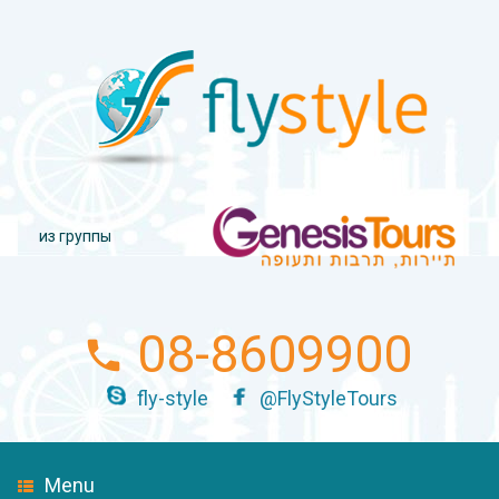
из группы
08-8609900
fly-style
@FlyStyleTours
Menu