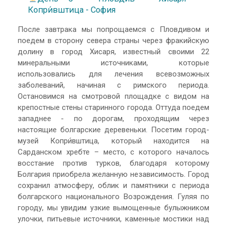
Копри́вштица - София
После завтрака мы попрощаемся с Пловдивом и
поедем в сторону севера страны через фракийскую
долину в город Хисаря, известный своими 22
минеральными источниками, которые
использовались для лечения всевозможных
заболеваний, начиная с римского периода.
Остановимся на смотровой площадке с видом на
крепостные стены старинного города. Оттуда поедем
западнее - по дорогам, проходящим через
настоящие болгарские деревеньки. Посетим город-
музей Копри́вштица, который находится на
Сарданском хребте – место, с которого началось
восстание против турков, благодаря которому
Болгария приобрела желанную независимость. Город
сохранил атмосферу, облик и памятники с периода
болгарского национального Возрождения. Гуляя по
городу, мы увидим узкие вымощенные булыжником
улочки, питьевые источники, каменные мостики над