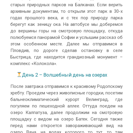
старых природных парков на Балканах. Если верить
архивным документам, то открыли этот парк в 30-х
годах прошлого века, и с тех пор природу парка
берегут как зеницу ока. На автобусе мы доберемся
до вершины горы на смотровую площадку, откуда
полюбуемся панорамой Софии и услышим рассказ об
этом особенном месте. Далее мы отправимся в
Пловдив, по дороге сделав остановку в селе
Быстрица, где находится грандиозный монумент –
комплекс «Колокола».
День 2 – Волшебный день на озерах
После завтрака отправимся к красивому Родопскому
хребту. Проедем через живописные городки, посетим
бальнеоклиматический курорт Велинград, где
погуляем по пешеходной аллее. Оттуда поедем на
озеро Калпатуза, далее продолжим на смотровую
площадку с видом на озеро Батек. Сегодня также
перед нами откроется завораживающий вид на
озеро Вача, на водах которого то тут, то там