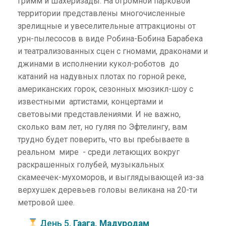
Гримм и Шахеризады. На огромной парковой
территории представлены многочисленные
зрелищные и увеселительные аттракционы от
урн-пылесосов в виде Робина-Бобина Барабека
и театрализованных сцен с гномами, драконами и
джинами в исполнении кукол-роботов до
катаний на надувных плотах по горной реке,
американских горок, сезонных мюзикл-шоу с
известными артистами, концертами и
световыми представлениями. И не важно,
сколько вам лет, но гуляя по Эфтелингу, вам
трудно будет поверить, что вы пребываете в
реальном мире - среди летающих вокруг
раскрашенных голубей, музыкальных
скамеечек-мухоморов, и выглядывающей из-за
верхушек деревьев головы великана на 20-ти
метровой шее.
День 5.
Гаага, Мадуродам