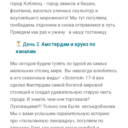
город Кобленц - город замков и башен,
фонтанов, веселых уличных скульптур и
вкуснейшего мороженого! Мы тут погуляем,
пообедаем, отдохнем и снова отправимся в путь.
Приедем как раз к ужину в нашу гостиницу.
День 2.
Амстердам и круиз по
каналам
Мы сегодня будем гулять по одной из самых
маленьких столиц мира. Вы навсегда влюбитесь
в его сказочные виды! «Золотой» 17-й век
сделал Амстердам самой богатой мировой
столицей и создал удивительную старую часть
города. И знаете, чем они торговали?
Луковицами!!! Только они были несъедобными.
Мы с вами услышим поразительную историю
про «тюльпанную лихорадку», погуляем по
площади Дам, где живут сотни голубей и