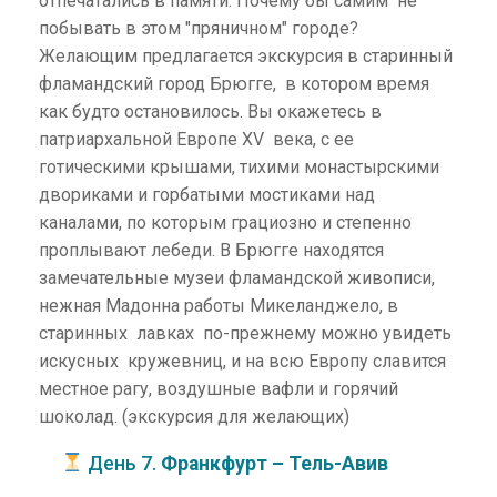
отпечатались в памяти. Почему бы самим не
побывать в этом "пряничном" городе?
Желающим предлагается экскурсия в старинный
фламандский город Брюгге, в котором время
как будто остановилось. Вы окажетесь в
патриархальной Европе XV века, с ее
готическими крышами, тихими монастырскими
двориками и горбатыми мостиками над
каналами, по которым грациозно и степенно
проплывают лебеди. В Брюгге находятся
замечательные музеи фламандской живописи,
нежная Мадонна работы Микеланджело, в
старинных лавках по-прежнему можно увидеть
искусных кружевниц, и на всю Европу славится
местное рагу, воздушные вафли и горячий
шоколад. (экскурсия для желающих)
День 7.
Франкфурт – Тель-Авив