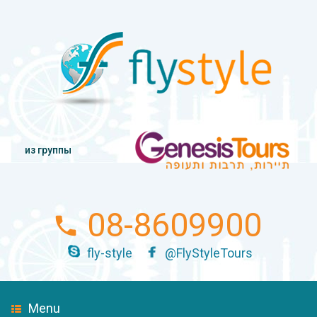
из группы
08-8609900
fly-style
@FlyStyleTours
Menu