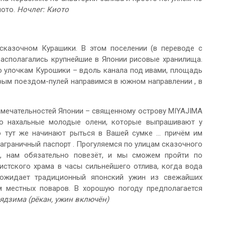
иото.
Ночлег: Киото
казочном Курашики. В этом поселении (в переводе с
располагались крупнейшие в Японии рисовые хранилища.
о улочкам Курошики – вдоль канала под ивами, площадь
орым поездом-пулей направимся в южном направлении , в
мечательностей Японии – священному острову MIYAJIMA
го нахальные молодые олени, которые выпрашивают у
то тут же начинают рыться в Вашей сумке … причём им
аграничный паспорт . Прогуляемся по улицам сказочного
ь, нам обязательно повезёт, и мы сможем пройти по
стского храма в часы сильнейшего отлива, когда вода
с ожидает традиционный японский ужин из свежайших
м местных поваров. В хорошую погоду предполагается
ядзима (рёкан, ужин включён)