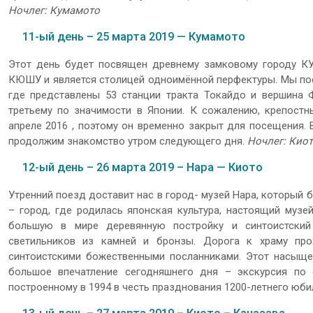
Ночлег: Кумамото
11-ый день – 25 марта 2019 — Кумамото
Этот день будет посвящен древнему замковому городу К
КЮШУ и является столицей одноимённой перфектуры. Мы посе
где представлены 53 станции тракта Токайдо и вершина 
третьему по значимости в Японии. К сожалению, крепостн
апреле 2016 , поэтому он временно закрыт для посещения.
продолжим знакомство утром следующего дня.
Ночлег: Кио
12-ый день – 26 марта 2019 – Нара — Киото
Утренний поезд доставит нас в город- музей Нара, который 
– город, где родилась японская культура, настоящий муз
большую в мире деревянную постройку и синтоистски
светильников из камней и бронзы. Дорога к храму про
синтоистскими божественными посланниками. Этот насыщен
большое впечатление сегодняшнего дня – экскурсия по
построенному в 1994 в честь празднования 1200-летнего юби