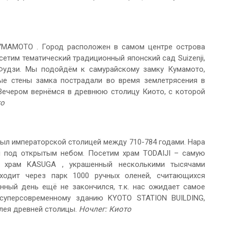
УМАМОТО . Город расположен в самом центре острова
тим тематический традиционный японский сад Suizenji,
Фудзи. Мы подойдём к самурайскому замку Кумамото,
ые стены замка пострадали во время землетрясения в
 Вечером вернёмся в древнюю столицу Киото, с которой
то
был императорской столицей между 710-784 годами. Нара
ей под открытым небом. Посетим храм TODAIJI – самую
й храм KASUGA , украшенный несколькими тысячами
ходит через парк 1000 ручных оленей, считающихся
ный день ещё не закончился, т.к. нас ожидает самое
 суперсовременному зданию KYOTO STATION BUILDING,
лея древней столицы.
Ночлег: Киото