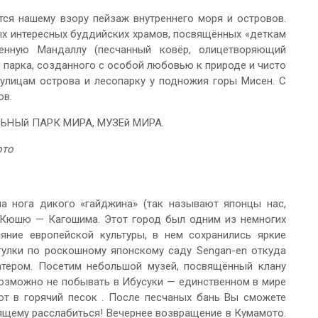
тся нашему взору пейзаж внутреннего моря и островов.
х интересных буддийских храмов, посвящённых «деткам
енную Мандаллу (песчанный ковёр, олицетворяющий
 парка, созданного с особой любовью к природе и чисто
улицам острова и лесопарку у подножия горы Мисен. С
ов.
АЛЬНЫй ПАРК МИРА, МУЗЕй МИРА.
ото
а нога дикого «гайджина» (так называют японцы нас,
 Кюшю — Кагошима. Этот город был одним из немногих
яние европейской культуры, в нем сохранились яркие
гулки по роскошному японскому саду Sengan-en откуда
атером. Посетим небольшой музей, посвящённый клану
возможно не побывать в Ибусуки — единственном в мире
ют в горячий песок . После песчаных бань Вы сможете
оящему расслабиться! Вечернее возвращение в Кумамото.