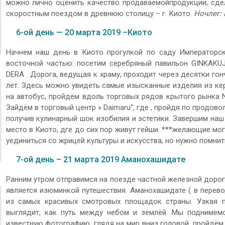
можно лично оценить качество продаваемойпродукции, сде
скоростным поездом в древнюю столицу – г. Киото.
Ночлег:
6-ой день — 20 марта 2019 –Киото
Начнем наш день в Киото прогулкой по саду Императорс
восточной частью: посетим серебряный павильон GINKAKUJ
DERA . Дорога, ведущая к храму, проходит через десятки го
лет. Здесь можно увидеть самые изысканные изделия из ке
на автобус, пройдём вдоль торговых рядов крытого рынка N
Зайдём в торговый центр » Daimaru”, где , пройдя по продов
получив кулинарный шок изобилия и эстетики. Завершим наш
место в Киото, дге до сих пор живут гейши. ***желающие мог
уединиться со жрицей культуры и искусства, но нужно помнит
7-ой день – 21 марта 2019 Аманохашидате
Ранним утром отправимся на поезде частной железной дорог
является изюминкой путешествия. Аманохашидате ( в перево
из самых красивых смотровых площадок страны. Узкая по
выглядит, как путь между небом и землёй. Мы поднимемс
известную фотографию, глядя на мир вниз головой, пройдём 