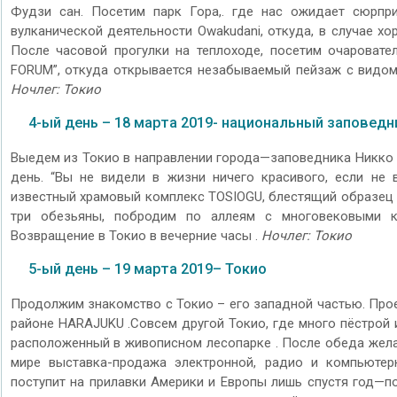
Фудзи сан. Посетим парк Гора,. где нас ожидает сюрпр
вулканической деятельности Owakudani, откуда, в случае х
После часовой прогулки на теплоходе, посетим очароват
FORUM”, откуда открывается незабываемый пейзаж с видом 
Ночлег: Токио
4-ый день – 18 марта 2019- национальный заповед
Выедем из Токио в направлении города—заповедника Никко (
день. “Вы не видели в жизни ничего красивого, если не 
известный храмовый комплекс TOSIOGU, блестящий образец з
три обезьяны, побродим по аллеям с многовековыми кр
Возвращение в Токио в вечерние часы .
Ночлег: Токио
5-ый день – 19 марта 2019– Токио
Продолжим знакомство с Токио – его западной частью. Прое
районе HARAJUKU .Совсем другой Токио, где много пёстрой 
расположенный в живописном лесопарке . После обеда жела
мире выставка-продажа электронной, радио и компьютерн
поступит на прилавки Америки и Европы лишь спустя год—п