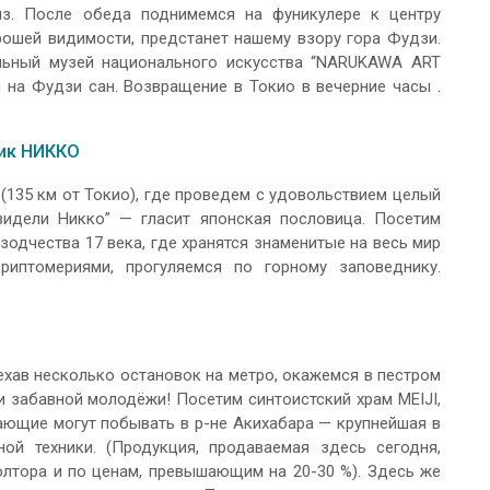
из. После обеда поднимемся на фуникулере к центру
орошей видимости, предстанет нашему взору гора Фудзи.
ельный музей национального искусства “NARUKAWA ART
на Фудзи сан. Возвращение в Токио в вечерние часы .
ник НИККО
135 км от Токио), где проведем с удовольствием целый
видели Никко” — гласит японская пословица. Посетим
одчества 17 века, где хранятся знаменитые на весь мир
иптомериями, прогуляемся по горному заповеднику.
хав несколько остановок на метро, окажемся в пестром
и забавной молодёжи! Посетим синтоистский храм MEIJI,
ющие могут побывать в р-не Акихабара — крупнейшая в
ой техники. (Продукция, продаваемая здесь сегодня,
олтора и по ценам, превышающим на 20-30 %). Здесь же