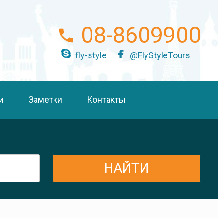
08-8609900
fly-style
@FlyStyleTours
и
Заметки
Контакты