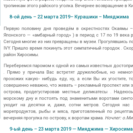
тропинкам этого райского уголка. Вечернее возвращение в К
8-ой день – 22 марта 2019– Курашики – Мияджима
Первую половину дня проведём в окрестностях Окаямы –с
Японского — «амбарный город» ) в период с 17 по 19 века 
Сегодня многие из них превращены в музеи. Прогулявшись п
IVY. Пришло время покинуть этот симпатичный городок . Ск
район Хиросимы.
Переберемся паромом к одной из самых известных достопри
. Прямо у причала Вас встретят дружелюбные, но немно
прохожих какую- нибудь еду, ну, а если Вы их угостите, 
совершенно неважно, что жевать – рекламный проспект или з
острова, продегустировав местные деликатесы . Надеюс
морскому дну и постоять под знаменитыми воротами синтои
уходит на десятки и, даже, сотни метров. Сегодня на
морепродуктов, рыбы и мяса, приготовленный по рецепта
вечерняя прогулка по острову, к воротам храма.
Ночлег: о.Ми
9-ый день – 23 марта 2019 — Мияджима — Хиросима