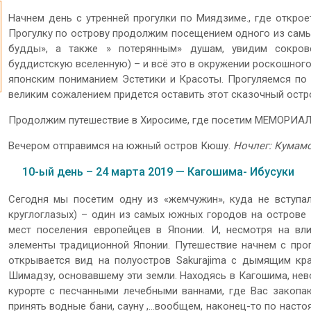
Начнем день с утренней прогулки по Миядзиме., где открое
Прогулку по острову продолжим посещением одного из самы
будды», а также » потерянным» душам, увидим сокров
буддистскую вселенную) – и всё это в окружении роскошного
японским пониманием Эстетики и Красоты. Прогуляемся по 
великим сожалением придется оставить этот сказочный остр
Продолжим путешествие в Хиросиме, где посетим МЕМОРИ
Вечером отправимся на южный остров Кюшу.
Ночлег: Кумам
10-ый день – 24 марта 2019 — Кагошима- Ибусуки
Сегодня мы посетим одну из «жемчужин», куда не вступал
круглоглазых) – один из самых южных городов на острове
мест поселения европейцев в Японии. И, несмотря на вли
элементы традиционной Японии. Путешествие начнем с про
открывается вид на полуостров Sakurajima с дымящим кр
Шимадзу, основавшему эти земли. Находясь в Кагошима, не
курорте с песчанными лечебными ваннами, где Вас закопа
принять водные бани, сауну ,…вообщем, наконец-то по наст