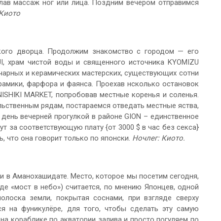
лав массаж ног или лица. Поздним вечером отправимся
 Киото
кого дворца. Продолжим знакомство с городом — его
I, храм чистой воды и священного источника KYOMIZU
нчарных и керамических мастерских, существующих сотни
рамики, фарфора и фаянса. Проехав нсколько остановок
ISHIKI MARKET, попробовав местные коренья и соленья.
ольственным рядам, постараемся отведать местные яства,
 день вечерней прогулкой в районе GION – единственное
ут за соответствующую плату {от 3000 $ в час без секса}
ь, что она говорит только по японски.
Ночлег: Киото.
и в Аманохашидате. Место, которое мы посетим сегодня,
де «мост в небо») считается, по мнению Японцев, одной
лоска земли, покрытая соснами, при взгляде сверху
я на фуникулёре, для того, чтобы сделать эту самую
на кораблике по акватории залива и просто погуляем по