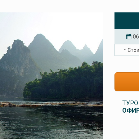
06
* Сто
ТУРО
ОФИР