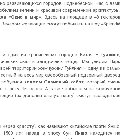
но развивающихся городов Поднебесной. Нас с вами
обилием зелени и красивой современной архитектуры.
ков
«Окно в мир»
. Здесь на площади в 48 гектаров
 Вечером желающие смогут побывать на шоу «Splendid
й и один из красивейших городов Китая –
Гуйлинь
,
тических скал и загадочных пещер. Мы увидим Парк
своей территории жемчужину Гуйлиня – одну из самых
звестный на весь мир своеобразный подземный дворец
полюбуемся
холмом Слоновый хобот
, который очень
т в реку Ли, слона. А также побываем на жемчужной
ющие (за дополнительную плату) смогут насладиться
 через красоту", как называют китайские поэты Яншо.
е 1500 лет назад в эпоху Сун.
Яншо
находится на