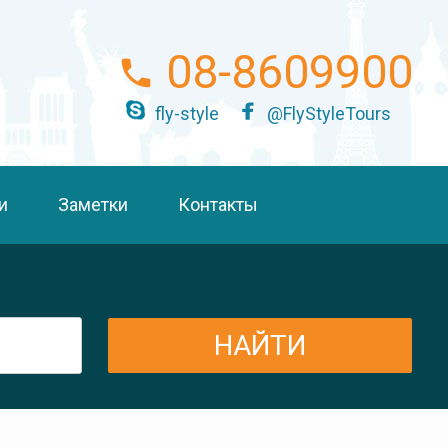
08-8609900
fly-style
@FlyStyleTours
и
Заметки
Контакты