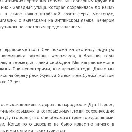
х китайских карстовых холмов. Мы совершим
круиз по
них - Западная улица, которая сохранилась до наших
 в стиле южно-китайской архитектуры, мостовую,
газины с вывесками на английском языке. Вечером
 музыкально-световым представлением.
е террасовые поля. Они похожи на лестницу, идущую
 напоминают раковины моллюсков, а большие горы
ны, а геометрия линий свободна. Мы направляемся в
шень
. Они неповторимы, как времена года. Далее мы
йся на берегу реки Жуншуй. Здесь полюбуемся мостом
ла 12 лет.
з самых живописных деревень народности Дун. Первое,
пичными крышами, в которых живут люди, сохраняющие
ти Дун говорят, что они обладают тремя сокровищами:
и. Когда-то о деревне не было известно ничего в
, и мы одни из таких туристов