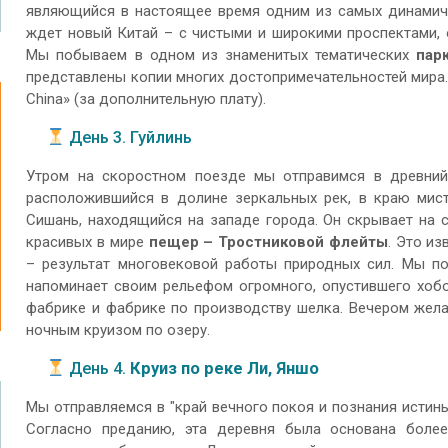
являющийся в настоящее время одним из самых динамич
ждет новый Китай – с чистыми и широкими проспектами, 
Мы побываем в одном из знаменитых тематических
пар
представлены копии многих достопримечательностей мира.
China» (за дополнительную плату).
День 3. Гуйлинь
Утром на скоростном поезде мы отправимся в древни
расположившийся в долине зеркальных рек, в краю мис
Сишань, находящийся на западе города. Он скрывает на 
красивых в мире
пещер – Тростниковой флейты
. Это и
– результат многовековой работы природных сил. Мы 
напоминает своим рельефом огромного, опустившего хобо
фабрике и фабрике по производству шелка. Вечером жела
ночным круизом по озеру.
День 4.
Круиз по реке Ли, Яншо
Мы отправляемся в "край вечного покоя и познания истины
Согласно преданию, эта деревня была основана боле