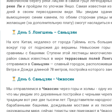
живописном берегу реки Лицзян в самой гуще легендарны
реке Ли
и пройдем по улочкам Яншо. Самая известная из 
дней в своем первозданном виде. Мы увидим здания
вымощенную синим камнем, по обеим сторонам улицы ма
желающие (за дополнительную плату) смогут насладиться
День 5.
Лонгшень – Саньцзян
На юге Китая, недалеко от города Гуйлинь есть больши
вокруг гор от подножия до вершины. Невысокие горы
сравнимы с башнями. Ступени этой лестницы многочислен
район самых известных в мире
террасовых полей Лонг
отправимся в
Саньцзян
— славный городок, расположивши
Ветра и Дождя длинной 78 метров, постройка которого заня
День 6.
Саньцзян – Чжаосин
Мы отправляемся в
Чжаосин
через горы и холмы - одну и
что мы увидим это деревянные постройки c черными чере
традиции вот уже две тысячи лет. Представители народнос
барабанными башнями, дождевыми мостами и их песням
окружающем мире, сейчас туристы уже приезжают в Чжаосин