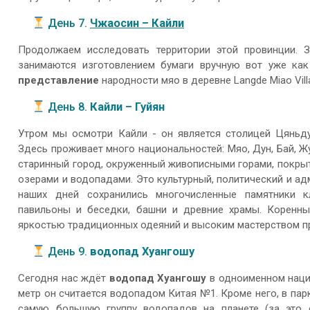
День 7.
Чжаосин – Кайли
Продолжаем исследовать территории этой провинции.
занимаются изготовлением бумаги вручную вот уже как 
представление
народности мяо в деревне Langde Miao Vill
День 8.
Кайли – Гуйян
Утром мы осмотри Кайли - он является столицей Цяньду
Здесь проживает много национальностей: Мяо, Дун, Бай, Жу
старинный город, окруженный живописными горами, покры
озерами и водопадами. Это культурный, политический и ад
наших дней сохранились многочисленные памятники к
павильоны и беседки, башни и древние храмы. Коренны
яркостью традиционных одеяний и высоким мастерством п
День 9.
водопад Хуангошу
Сегодня нас ждёт
водопад Хуангошу
в одноименном нацио
метр он считается водопадом Китая №1. Кроме него, в па
самую большую группу водопадов на планете (за это 