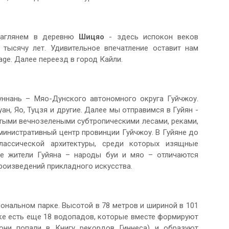
 Заглянем в деревню
Шицяо
- здесь испокон веков
тысячу лет. Удивительное впечатление оставит нам
age. Далее переезд в город Кайли.
ннань – Мяо-Дунского автономного округа Гуйчжоу.
ан, Яо, Туцзя и другие. Далее мы отправимся в Гуйян -
тыми вечнозелеными субтропическими лесами, реками,
министративный центр провинции Гуйчжоу. В Гуйяне до
лассической архитектуры, среди которых изящные
е жители Гуйяна – народы буи и мяо – отличаются
роизведений прикладного искусства.
нальном парке. Высотой в 78 метров и шириной в 101
рке есть еще 18 водопадов, которые вместе формируют
они попали в Книгу рекордов Гиннеса) и образуют