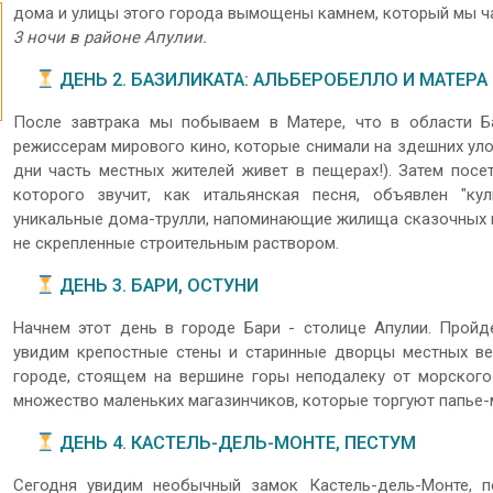
дома и улицы этого города вымощены камнем, который мы ча
3 ночи в районе Апулии.
ДЕНЬ 2. БАЗИЛИКАТА: АЛЬБЕРОБЕЛЛО И МАТЕРА
После завтрака мы побываем в Матере, что в области Ба
режиссерам мирового кино, которые снимали на здешних уло
дни часть местных жителей живет в пещерах!). Затем посе
которого звучит, как итальянская песня, объявлен "ку
уникальные дома-трулли, напоминающие жилища сказочных гн
не скрепленные строительным раствором.
ДЕНЬ 3. БАРИ, ОСТУНИ
Начнем этот день в городе Бари - столице Апулии. Прой
увидим крепостные стены и старинные дворцы местных ве
городе, стоящем на вершине горы неподалеку от морского
множество маленьких магазинчиков, которые торгуют папье-
ДЕНЬ 4. КАСТЕЛЬ-ДЕЛЬ-МОНТЕ, ПЕСТУМ
Сегодня увидим необычный замок Кастель-дель-Монте, п