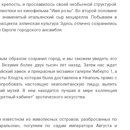
 крепость, и прославилось своей необычной структурой.
лиотеки из кинофильма "Имя розы". Во второй половине
 знаменитый итальянский сыр моцарелла. Побываем в
расцвела эллинская культура. Здесь отлично сохранились
в Европе городского ансамбля.
ным образом сохранил город, и мы сможем увидеть его
 Везувия более двух тысяч лет назад. Затем нас ждет
йский замок и прекрасные мозаики галереи Умберто 1, а
оты Клодта, которая была доставлена в Неаполь прямо с
опробовать настоящую неаполитанскую пиццу, выпить
кий музей. В нем находится лучшая в мире коллекция
кретный кабинет" эротического искусства.
 известном из живописных островов, разбросанных по
аральони», погуляем по садам императора Августа и