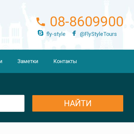
08-8609900
fly-style
@FlyStyleTours
и
Заметки
Контакты