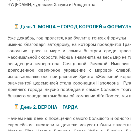
ЧУДЕСАМИ, чудесами Хануки и Рождества.
День 1.
МОНЦА – ГОРОД КОРОЛЕЙ и ФОРМУЛЫ
Уже декабрь, год пролетел, как буллит в гонках Формулы – 
именно благодаря автодрому, на котором проводится Гра
гоночных трасс в мире и самая быстрая среди трас
максимальной скорости. Монца знаменита на весь мир не 
резиденция императора Священной Римской Империи
драгоценное ювелирное украшение с мировой славой
использовавшегося при распятии Христа. «Железной коро
знаменитой церемонией стала коронация Наполеона. Гуля
древнего города. Вкусно пообедав в самом большом торго
бывшего завода автомобильной компании Alfa Romeo, мы по
День
2. ВЕРОНА – ГАРДА
Начнём наш день с посещения самого большого и одного и
европейские писатели и деятели искусств были завсегда