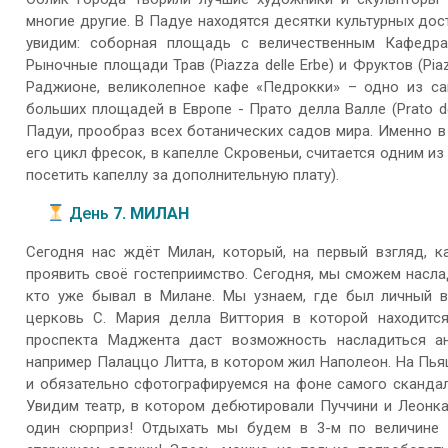
многие другие. В Падуе находятся десятки культурных до
увидим: соборная площадь с величественным Кафедр
Рыночные площади Трав (Piazza delle Erbe) и Фруктов (Pia
Раджионе, великолепное кафе «Педрокки» – одно из са
больших площадей в Европе - Прато делла Валле (Prato de
Падуи, прообраз всех ботанических садов мира. Именно 
его цикл фресок, в капелле Скровеньи, считается одним 
посетить капеллу за дополнительную плату).
День
7. МИЛАН
Сегодня нас ждёт Милан, который, на первый взгляд, 
проявить своё гостеприимство. Сегодня, мы сможем насла
кто уже бывал в Милане. Мы узнаем, где был личный в
церковь С. Мария делла Виттория в которой находится
проспекта Маджента даст возможность насладиться ан
например Палаццо Литта, в котором жил Наполеон. На Пь
и обязательно сфотографируемся на фоне самого скандаль
Увидим театр, в котором дебютировали Пуччини и Леонка
один сюрприз! Отдыхать мы будем в 3-м по величине 