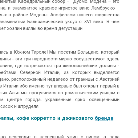
аменитый Кафедральный собор – Дуомо. Модена – это
ина, и знаменитое красное игристое вино Ламбруско –
мых в районе Модены. Апофеозом нашего «пиршества
знаменитый Бальзамический уксус с XVI века. В чем
жет хозяин виллы во время дегустации.
ись в Южном Тироле! Мы посетим Больцано, который
адины - эти три народности мирно сосуществуют здесь
ловине, где встречаются три живописнейшие долины -
ребтами Северной Италии, из которых выделяется
цано, расположенный недалеко от границы с Австрией
в Италии ибо именно тут впервые был открыт первый в
вых Альп мы прогуляемся по романтическим улицам с
м центре города, украшенные ярко освещенными
сисок и штруделя.
граппы, кофе корретто и джинсового
бренда
вно переходит в неспешный ужин с вином, а дела