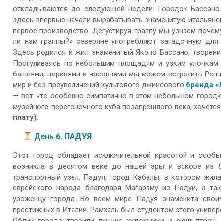
откладываются до следующей недели. Городок Бассано-
здесь впервые начали вырабатывать знаменитую итальянск
первое производство. Дегустируя граппу мы узнаем почем
ли нам граппы?» северяне употребляют загадочную для
Здесь родился и жил знаменитый Якопо Бассано, творени
Прогуливаясь по небольшим площадям и узким улочкам 
башнями, церквями и часовнями мы можем встретить Ренц
мир и без преувеличений культового джинсового
бренда «
— вот что особенно симпатично в этом небольшом городке
музейного перегоночного куба позапрошлого века, хочется
плату).
День
6. ПАДУЯ
Этот город обладает исключительной красотой и особ
возникла в десятом веке до нашей эры и вскоре из б
транспортный узел. Падуя, город Кабалы, в котором жил
еврейского народа благодаря Маѓараму из Падуи, а та
уроженцу города. Во всем мире Падуя знаменита свои
престижных в Италии. Рамхаль был студентом этого универс
Облик города творили лучшие художники и скульпторы И