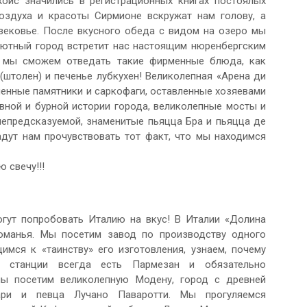
ойс значились в регистрационных книгах постоялых
оздуха и красоты Сирмионе вскружат нам голову, а
вековье. После вкусного обеда с видом на озеро мы
уютный город встретит нас настоящим нюренбергским
 мы сможем отведать такие фирменные блюда, как
(штолен) и печенье лубкухен! Великолепная «Арена ди
ленные памятники и саркофаги, оставленные хозяевами
ной и бурной истории города, великолепные мосты и
епредсказуемой, знаменитые пьяцца Бра и пьяцца де
ут нам прочувствовать тот факт, что мы находимся
 свечу!!!
гут попробовать Италию на вкус! В Италии «Долина
оманья. Мы посетим завод по производству одного
мся к «таинству» его изготовления, узнаем, почему
й станции всегда есть Пармезан и обязательно
мы посетим великолепную Модену, город с древней
ари и певца Лучано Паваротти. Мы прогуляемся