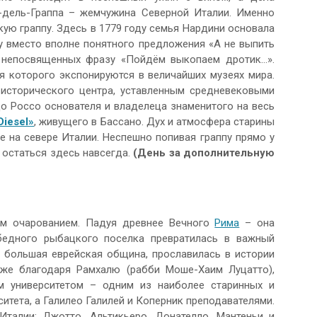
дель-Граппа – жемчужина Северной Италии. Именно
ую граппу. Здесь в 1779 году семья Нардини основала
у вместо вполне понятного предложения «А не выпить
 непосвященных фразу «Пойдём выкопаем дротик…».
я которого экспонируются в величайших музеях мира.
исторического центра, уставленным средневековыми
о Россо основателя и владелеца знаменитого на весь
Diesel»
, живущего в Бассано. Дух и атмосфера старины
 на севере Италии. Неспешно попивая граппу прямо у
 остаться здесь навсегда.
(День за дополнительную
ым очарованием. Падуя древнее Вечного
Рима
– она
едного рыбацкого поселка превратилась в важный
а большая еврейская община, прославилась в истории
кже благодаря Рамхалю (рабби Моше-Хаим Луцатто),
м университетом – одним из наиболее старинных и
итета, а Галилео Галилей и Коперник преподавателями.
талии: Джотто, Альтикьеро, Донателло, Мантеньи и