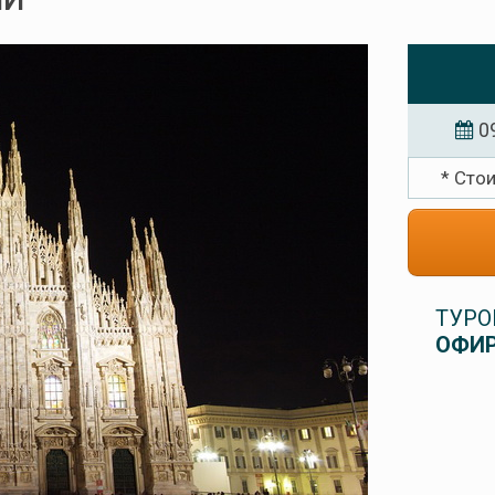
ИИ
0
* Сто
ТУРО
ОФИР