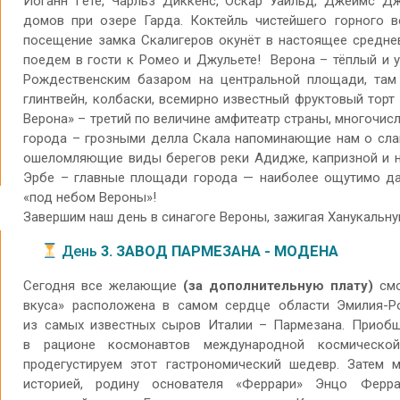
Иоганн Гёте, Чарльз Диккенс, Оскар Уайльд, Джеймс Дж
домов при озере Гарда. Коктейль чистейшего горного в
посещение замка Скалигеров окунёт в настоящее средне
поедем в гости к Ромео и Джульете! Верона – тёплый и 
Рождественским базаром на центральной площади, там
глинтвейн, колбаски, всемирно известный фруктовый торт 
Верона» – третий по величине амфитеатр страны, многочис
города – грозными делла Скала напоминающие нам о слав
ошеломляющие виды берегов реки Адидже, капризной и н
Эрбе – главные площади города — наиболее ощутимо дад
«под небом Вероны»!
Завершим наш день в синагоге Вероны, зажигая Ханукальную
День
3. ЗАВОД ПАРМЕЗАНА - МОДЕНА
Сегодня все желающие
(за дополнительную плату)
смо
вкуса» расположена в самом сердце области Эмилия-Р
из самых известных сыров Италии – Пармезана. Приобщи
в рационе космонавтов международной космическо
продегустируем этот гастрономический шедевр. Затем 
историей, родину основателя «Феррари» Энцо Ферр