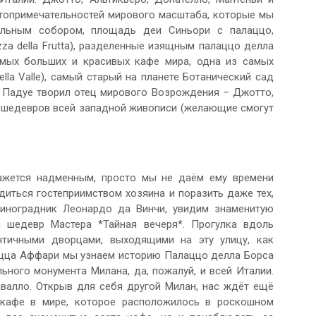
стопримечательностей мирового масштаба, которые мы
альным собором, площадь деи Синьори с палаццо,
zza della Frutta), разделенные изящным палаццо делла
мых больших и красивых кафе мира, одна из самых
lla Valle), самый старый на планете Ботанический сад
в Падуе творил отец мирового Возрождения – Джотто,
из шедевров всей западной живописи (желающие смогут
кажется надменным, просто мы не даём ему времени
диться гостеприимством хозяина и поразить даже тех,
иноградник Леонардо да Винчи, увидим знаменитую
 шедевр Мастера *Тайная вечеря*. Прогулка вдоль
тичными дворцами, выходящими на эту улицу, как
яцца Аффари мы узнаем историю Палаццо делла Борса
ного монумента Милана, да, пожалуй, и всей Италии.
валло. Открыв для себя другой Милан, нас ждёт ещё
кафе в мире, которое расположилось в роскошном