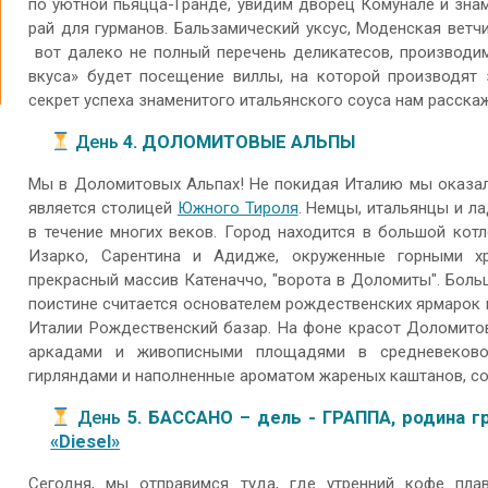
по уютной пьяцца-Гранде, увидим дворец Комунале и зн
рай для гурманов. Бальзамический уксус, Моденская ветч
вот далеко не полный перечень деликатесов, производи
вкуса» будет посещение виллы, на которой производят 
секрет успеха знаменитого итальянского соуса нам расска
День
4. ДОЛОМИТОВЫЕ АЛЬПЫ
Мы в Доломитовых Альпах! Не покидая Италию мы оказал
является столицей
Южного Тироля
. Немцы, итальянцы и л
в течение многих веков. Город находится в большой кот
Изарко, Сарентина и Адидже, окруженные горными х
прекрасный массив Катеначчо, "ворота в Доломиты". Боль
поистине считается основателем рождественских ярмарок 
Италии Рождественский базар. На фоне красот Доломито
аркадами и живописными площадями в средневеково
гирляндами и наполненные ароматом жареных каштанов, со
День
5. БАССАНО – дель - ГРАППА, родина 
«Diesel»
Сегодня, мы отправимся туда, где утренний кофе пла