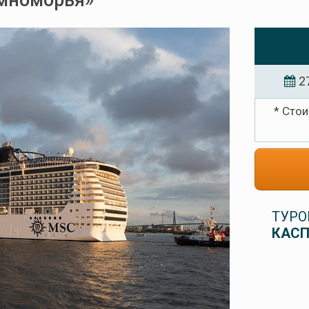
емноморья»
2
* Стои
ТУРО
КАСП