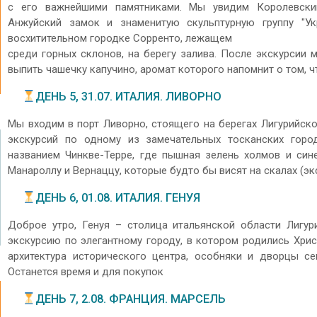
с его важнейшими памятниками. Мы увидим Королевски
Анжуйский замок и знаменитую скульптурную группу "У
восхитительном городке Сорренто, лежащем
среди горных склонов, на берегу залива. После экскурсии
выпить чашечку капучино, аромат которого напомнит о том, ч
ДЕНЬ 5, 31.07. ИТАЛИЯ. ЛИВОРНО
Мы входим в порт Ливорно, стоящего на берегах Лигурийско
экскурсий по одному из замечательных тосканских горо
названием Чинкве-Терре, где пышная зелень холмов и си
Манароллу и Вернаццу, которые будто бы висят на скалах (эк
ДЕНЬ 6, 01.08. ИТАЛИЯ. ГЕНУЯ
Доброе утро, Генуя – столица итальянской области Лигу
экскурсию по элегантному городу, в котором родились Хри
архитектура исторического центра, особняки и дворцы с
Останется время и для покупок
ДЕНЬ 7, 2.08. ФРАНЦИЯ. МАРСЕЛЬ