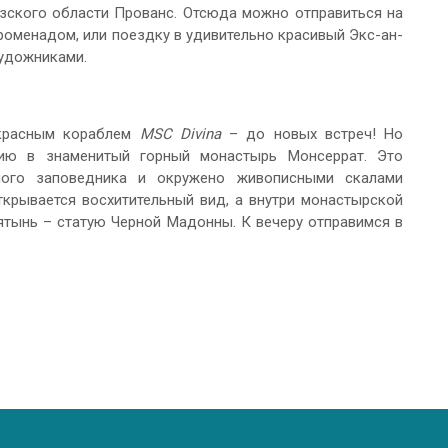
зского области Прованс. Отсюда можно отправиться на
роменадом, или поездку в удивительно красивый Экс-ан-
художниками.
екрасным кораблем
MSC Divina
– до новых встреч! Но
сию в знаменитый горный монастырь Монсеррат. Это
дного заповедника и окружено живописными скалами
рывается восхитительный вид, а внутри монастырской
ятынь – статую Черной Мадонны. К вечеру отправимся в