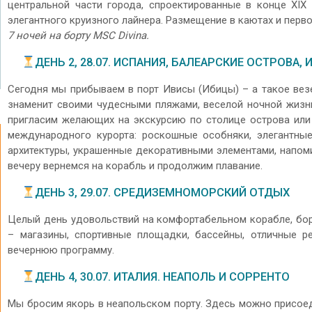
центральной части города, спроектированные в конце XIX
элегантного круизного лайнера. Размещение в каютах и перв
7 ночей на борту MSC Divina.
ДЕНЬ 2, 28.07. ИСПАНИЯ, БАЛЕАРСКИЕ ОСТРОВА, 
Сегодня мы прибываем в порт Ивисы (Ибицы) – а такое вез
знаменит своими чудесными пляжами, веселой ночной жизн
пригласим желающих на экскурсию по столице острова или
международного курорта: роскошные особняки, элегантн
архитектуры, украшенные декоративными элементами, напом
вечеру вернемся на корабль и продолжим плавание.
ДЕНЬ 3, 29.07. СРЕДИЗЕМНОМОРСКИЙ ОТДЫХ
Целый день удовольствий на комфортабельном корабле, бо
– магазины, спортивные площадки, бассейны, отличные р
вечернюю программу.
ДЕНЬ 4, 30.07. ИТАЛИЯ. НЕАПОЛЬ И СОРРЕНТО
Мы бросим якорь в неапольском порту. Здесь можно присоед