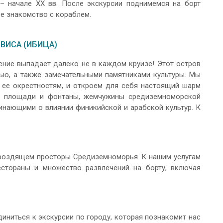
 – начале XX вв. После экскурсии поднимемся на борт
ое знакомство с кораблем.
ИВИСА (ИБИЦА)
ение выпадает далеко не в каждом круизе! Этот остров
ью, а также замечательными памятниками культуры. Мы
 ее окрестностям, и откроем для себя настоящий шарм
ые площади и фонтаны, жемчужины средиземноморской
инающими о влиянии финикийской и арабской культур. К
роздящем просторы Средиземноморья. К нашим услугам
естораны и множество развлечений на борту, включая
иниться к экскурсии по городу, которая познакомит нас