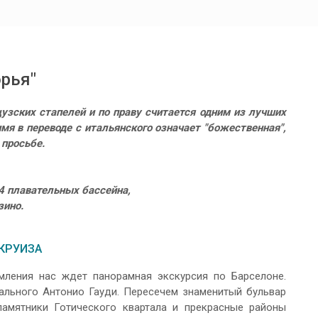
рья"
зских стапелей и по праву считается одним из лучших
я в переводе с итальянского означает "божественная",
 просьбе.
 4 плавательных бассейна,
зино.
 КРУИЗА
мления нас ждет панорамная экскурсия по Барселоне.
ального Антонио Гауди. Пересечем знаменитый бульвар
амятники Готического квартала и прекрасные районы