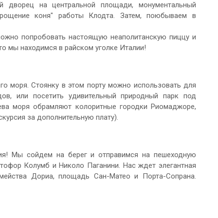
й дворец на центральной площади, монументальный
крощение коня" работы Клодта. Затем, поюбываем в
 можно попробовать настоящую неаполитанскую пиццу и
то мы находимся в райском уголке Италии!
го моря. Стоянку в этом порту можно использовать для
дов, или посетить удивительный природный парк под
нева моря обрамляют колоритные городки Риомаджоре,
скурсия за дополнительную плату).
рия! Мы сойдем на берег и отправимся на пешеходную
стофор Колумб и Николо Паганини. Нас ждет элегантная
емейства Дориа, площадь Сан-Матео и Порта-Сопрана.