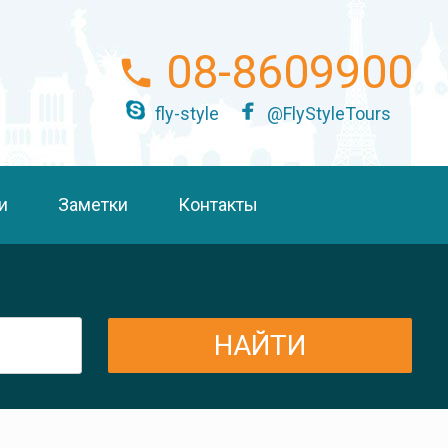
08-8609900
fly-style
@FlyStyleTours
и
Заметки
Контакты