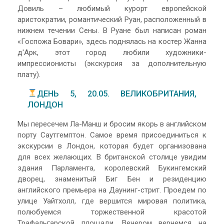
Довиль – любимый курорт европейской
аристократии, романтический Руан, расположенный в
нижнем течении Сены. В Руане был написан роман
«Госпожа Бовари», здесь поднялась на костер Жанна
д'Арк, этот город любили художники-
импрессионисты (экскурсия за дополнительную
плату).
ДЕНЬ 5, 20.05. ВЕЛИКОБРИТАНИЯ,
ЛОНДОН
Мы пересечем Ла-Манш и бросим якорь в английском
порту Саутгемптон. Самое время присоединиться к
экскурсии в Лондон, которая будет организована
для всех желающих. В британской столице увидим
здания Парламента, королевский Букингемский
дворец, знаменитый Биг Бен и резиденцию
английского премьера на Даунинг-стрит. Проедем по
улице Уайтхолл, где вершится мировая политика,
полюбуемся торжественной красотой
Трафальгарской площади. Вечером вернемся на