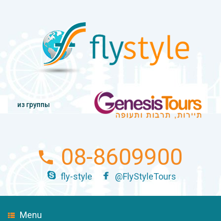
из группы
08-8609900
fly-style
@FlyStyleTours
Menu