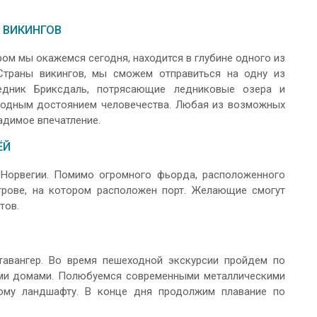
А ВИКИНГОВ
м мы окажемся сегодня, находится в глубине одного из
траны викингов, мы сможем отправиться на одну из
ледник Бриксдаль, потрясающие ледниковые озера и
родным достоянием человечества. Любая из возможных
адимое впечатление.
ЁЙ
 Норвегии. Помимо огромного фьорда, расположенного
трове, на котором расположен порт. Желающие смогут
тов.
авангер. Во время пешеходной экскурсии пройдем по
ыми домами. Полюбуемся современными металлическими
ому ландшафту. В конце дня продолжим плавание по