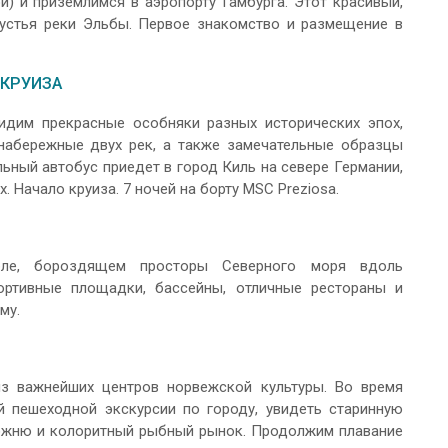
) и приземлимся в аэропорту Гамбурга. Этот красивый,
устья реки Эльбы. Первое знакомство и размещение в
 КРУИЗА
идим прекрасные особняки разных исторических эпох,
 набережные двух рек, а также замечательные образцы
ьный автобус приедет в город Киль на севере Германии,
 Начало круиза. 7 ночей на борту MSC Preziosa.
бле, бороздящем просторы Северного моря вдоль
ортивные площадки, бассейны, отличные рестораны и
му.
из важнейших центров норвежской культуры. Во время
й пешеходной экскурсии по городу, увидеть старинную
можню и колоритный рыбный рынок. Продолжим плавание