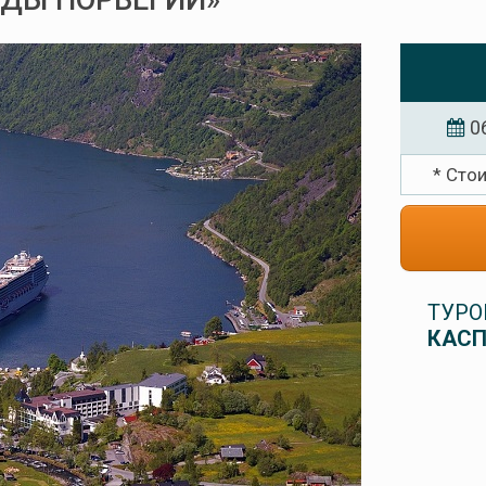
РДЫ НОРВЕГИИ»
0
* Сто
ТУРО
КАСП