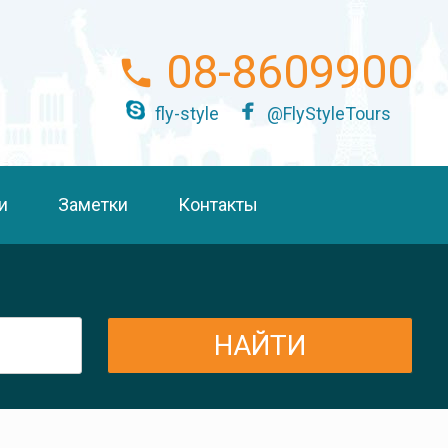
08-8609900
fly-style
@FlyStyleTours
и
Заметки
Контакты