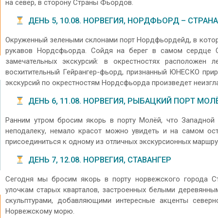
на север, в сторону Страны Фьордов.
ДЕНЬ 5, 10.08. НОРВЕГИЯ, НОРДФЬОРД – СТРАН
Окруженный зелеными склонами порт Нордфьордейд, в которо
рукавов Нордсфьорда. Сойдя на берег в самом сердце С
замечательных экскурсий: в окрестностях расположен 
восхитительный Гейрангер-фьорд, признанный ЮНЕСКО при
экскурсий по окрестностям Нордсфьорда произведет неизгл
ДЕНЬ 6, 11.08. НОРВЕГИЯ, РЫБАЦКИЙ ПОРТ МОЛ
Ранним утром бросим якорь в порту Молёй, что Западной
неподалеку, немало красот можно увидеть и на самом ос
присоединиться к одному из отличных экскурсионных маршру
ДЕНЬ 7, 12.08. НОРВЕГИЯ, СТАВАНГЕР
Сегодня мы бросим якорь в порту норвежского города Ст
улочкам старых кварталов, застроенных белыми деревянн
скульптурами, добавляющими интересные акценты северн
Норвежскому морю.