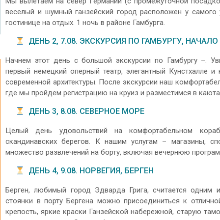
Мы вылетаем на север Германии (с промежуточной посадкой
веселый и шумный ганзейский город расположен у самого 
гостинице на отдых. 1 ночь в районе Гамбурга.
ДЕНЬ 2, 7.08. ЭКСКУРСИЯ ПО ГАМБУРГУ, НАЧАЛО
Начнем этот день с большой экскурсии по Гамбургу –. Ув
первый немецкий оперный театр, элегантный Кунстхалле и
современной архитектуры. После экскурсии наш комфортабел
где мы пройдем регистрацию на круиз и разместимся в каютах.
ДЕНЬ 3, 8.08. СЕВЕРНОЕ МОРЕ
Целый день удовольствий на комфортабельном кора
скандинавских берегов. К нашим услугам – магазины, сп
множество развлечений на борту, включая вечернюю програм
ДЕНЬ 4, 9.08. НОРВЕГИЯ, БЕРГЕН
Берген, любимый город Эдварда Грига, считается одним 
стоянки в порту Бергена можно присоединиться к отлично
крепость, яркие краски Ганзейской набережной, старую та