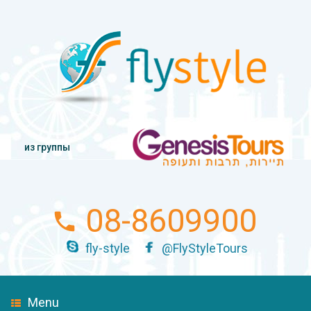
из группы
08-8609900
fly-style
@FlyStyleTours
Menu