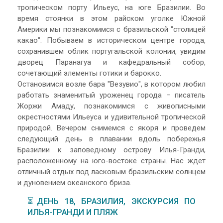
тропическом порту Ильеус, на юге Бразилии. Во
время стоянки в этом райском уголке Южной
Америки мы познакомимся с бразильской "столицей
какао". Побываем в историческом центре города,
сохранившем облик португальской колонии, увидим
дворец Паранагуа и кафедральный собор,
сочетающий элементы готики и барокко.
Остановимся возле бара "Везувио", в котором любил
работать знаменитый уроженец города – писатель
Жоржи Амаду, познакомимся с живописными
окрестностями Ильеуса и удивительной тропической
природой. Вечером снимемся с якоря и проведем
следующий день в плавании вдоль побережья
Бразилии к заповедному острову Илья-Гранди,
расположенному на юго-востоке страны. Нас ждет
отличный отдых под ласковым бразильским солнцем
и дуновением океанского бриза.
⏳ДЕНЬ 18, БРАЗИЛИЯ, ЭКСКУРСИЯ ПО
ИЛЬЯ-ГРАНДИ И ПЛЯЖ