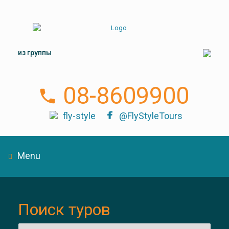
из группы
08-8609900
fly-style
@FlyStyleTours
Menu
Поиск туров