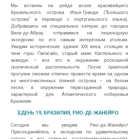
Мы встанем на рейде возле красивейшего
бразильского острова Илья-Гранди ("Большого
острова" в переводе с португальского языка).
Добравшись на специальных катерах до городка
Вила-ду-Абрау, отправимся на пешеходную
экскурсию по его самым интересным уголкам.
Увидим исторические здания XIX века, стоящие в
тени горы Папагайо, старый маяк Кастельянос и
акведук – все это в окружении роскошной
тропической растительности. После приятной
прогулки сможем отлично провести время на одном
из многочисленных пляжей острова – на белом
песке, в окружении первозданной природы,
характерной для Атлантического побережья
Бразилии.
⏳ДЕНЬ 19, БРАЗИЛИЯ, РИО-ДЕ-ЖАНЕЙРО
Сегодня мы увидим Рио-де-Жанейро!
Присоединяйтесь к экскурсии по удивительному
городу и его главным достопримечательностям.