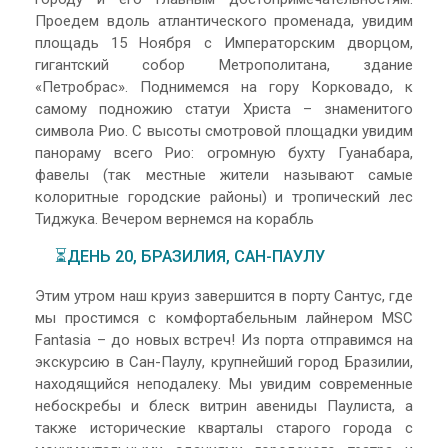
Проедем вдоль атлантического променада, увидим
площадь 15 Ноября с Императорским дворцом,
гигантский собор Метрополитана, здание
«Петробрас». Поднимемся на гору Корковадо, к
самому подножию статуи Христа – знаменитого
символа Рио. С высоты смотровой площадки увидим
панораму всего Рио: огромную бухту Гуанабара,
фавелы (так местные жители называют самые
колоритные городские районы) и тропический лес
Тиджука. Вечером вернемся на корабль
⏳ДЕНЬ 20, БРАЗИЛИЯ, САН-ПАУЛУ
Этим утром наш круиз завершится в порту Сантус, где
мы простимся с комфортабельным лайнером MSC
Fantasia – до новых встреч! Из порта отправимся на
экскурсию в Сан-Паулу, крупнейший город Бразилии,
находящийся неподалеку. Мы увидим современные
небоскребы и блеск витрин авениды Паулиста, а
также исторические кварталы старого города с