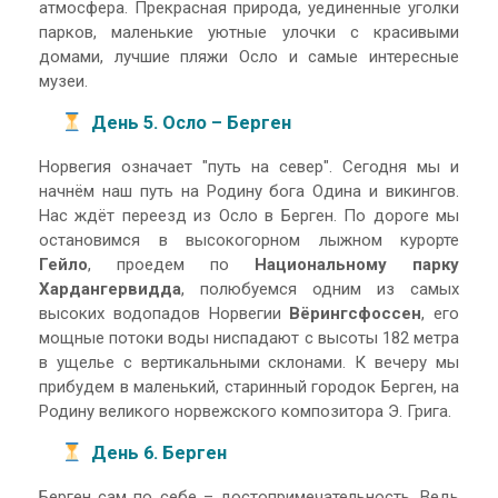
атмосфера. Прекрасная природа, уединенные уголки
парков, маленькие уютные улочки с красивыми
домами, лучшие пляжи Осло и самые интересные
музеи.
День 5. Осло – Берген
Норвегия означает "путь на север". Сегодня мы и
начнём наш путь на Родину бога Одина и викингов.
Нас ждёт переезд из Осло в Берген. По дороге мы
остановимся в высокогорном лыжном курорте
Гейло
, проедем по
Национальному парку
Хардангервидда
, полюбуемся одним из самых
высоких водопадов Норвегии
Вёрингсфоссен
, его
мощные потоки воды ниспадают с высоты 182 метра
в ущелье с вертикальными склонами. К вечеру мы
прибудем в маленький, старинный городок Берген, на
Родину великого норвежского композитора Э. Грига.
День 6. Берген
Берген сам по себе – достопримечательность. Ведь