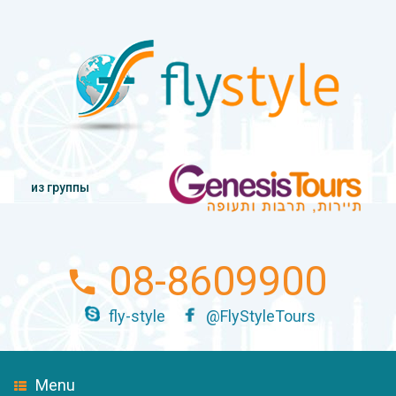
из группы
08-8609900
fly-style
@FlyStyleTours
Menu