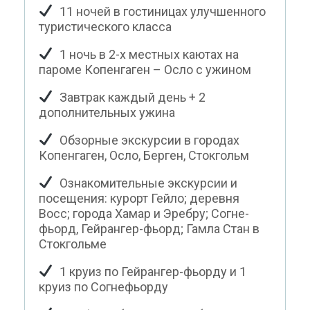
11 ночей в гостиницах улучшенного
туристического класса
1 ночь в 2-х местных каютах на
пароме Копенгаген – Осло с ужином
Завтрак каждый день + 2
дополнительных ужина
Обзорные экскурсии в городах
Копенгаген, Осло, Берген, Стокгольм
Ознакомительные экскурсии и
посещения: курорт Гейло; деревня
Восс; города Хамар и Эребру; Согне-
фьорд, Гейрангер-фьорд; Гамла Стан в
Стокгольме
1 круиз по Гейрангер-фьорду и 1
круиз по Согнефьорду