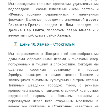
Мы насладимся горными красотами, удивительными
водопадами – самые известные «Семь сестёр» и
«Жених», горными серпантинами и маленькими
фермами. Далее мы проедем по знаменитой
дороге
Гейрангер-Гротли
, заедем в
Лом
, проедем по
долине Пер Гюнта
, пересечём
озеро Мьёса
и к
вечеру мы прибудем в район
Хамара
.
День 10. Хамар – Стокгольм
Мы направляемся в Швецию с её волнообразными
долинами, обрамлёнными лесами, и тысячами озер,
погружённых в тишину и спокойствие. Сегодня мы
сделаем короткую остановку в городе
Эребру
, лежащем в самом центре Швеции и
являющимся значимым культурным центром страны.
Типичный шведский городок: тихий, с руинами
крепостных валов, с пушками, старинной крепостью,
окруженной парком и большим каналом и
перекинутым через него старинным мостиком. К
вечеру мы прибудем в
Стокгольм
, известный не