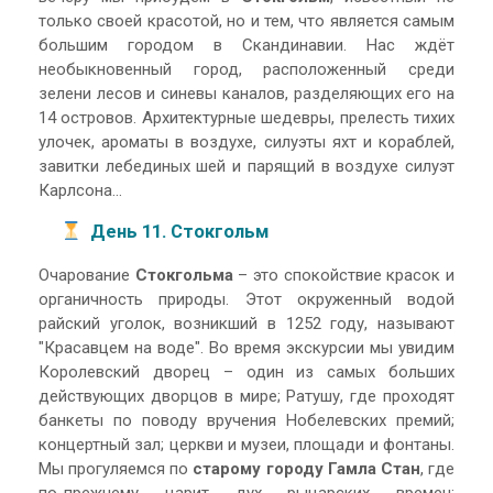
только своей красотой, но и тем, что является самым
большим городом в Скандинавии. Нас ждёт
необыкновенный город, расположенный среди
зелени лесов и синевы каналов, разделяющих его на
14 островов. Архитектурные шедевры, прелесть тихих
улочек, ароматы в воздухе, силуэты яхт и кораблей,
завитки лебединых шей и парящий в воздухе силуэт
Карлсона…
День 11. Стокгольм
Очарование
Стокгольма
– это спокойствие красок и
органичность природы. Этот окруженный водой
райский уголок, возникший в 1252 году, называют
"Красавцем на воде". Во время экскурсии мы увидим
Королевский дворец – один из самых больших
действующих дворцов в мире; Ратушу, где проходят
банкеты по поводу вручения Нобелевских премий;
концертный зал; церкви и музеи, площади и фонтаны.
Мы прогуляемся по
старому городу Гамла Стан
, где
по-прежнему царит дух рыцарских времен;