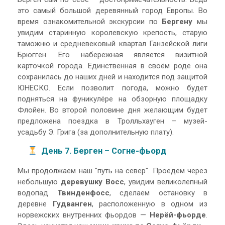
это самый большой деревянный город Европы. Во
время ознакомительной экскурсии по
Бергену
мы
увидим старинную королевскую крепость, старую
таможню и средневековый квартал Ганзейской лиги
Брюгген. Его набережная является визитной
карточкой города. Единственная в своём роде она
сохранилась до наших дней и находится под защитой
ЮНЕСКО. Если позволит погода, можно будет
подняться на фуникулёре на обзорную площадку
Флойен. Во второй половине дня желающим будет
предложена поездка в Тролльхауген – музей-
усадьбу Э. Грига (за дополнительную плату).
День 7. Берген – Согне-фьорд
Мы продолжаем наш "путь на север". Проедем через
небольшую
деревушку Восс
, увидим великолепный
водопад
Твинденфосс
, сделаем остановку в
деревне
Гудванген
, расположенную в одном из
норвежских внутренних фьордов —
Нерёй-фьорде
.