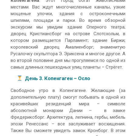
Копенгагена
. Этот город богат живописными
местами. Вас ждут многочисленные каналы, узкие
мощеные улочки, здания с остроконечными
шпилями, площади и парки. Во время обзорной
экскурсии мы увидим здание Оперного театра;
дворец Кристиансборг на острове Слотсхольм, в
котором размещается Парламент; здание Биржи;
королевский дворец Амалиенборг; знаменитую
Русалочку скульптора Э. Эриксена и многое другое. А
во второй половине дня мы прогуляемся по одной из
самых длинных пешеходных улиц планеты – Стрёгет.
День 3. Копенгаген – Осло
Свободное утро в Копенгагене. Желающие (за
дополнительную плату) смогут побывать в одной из
красивейших резиденций мира – символе
абсолютной монархии Дании – в замке
Фредериксборг. Архитектура, лепнина, гербы, мебель
эпохи Ренессанс – все заслуживает восхищения.
Также Вы сможете увидеть замок Кронборг. В этом