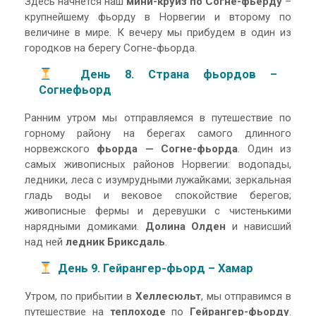
Здесь начнется наш
мини-круиз по Согне-фьёрду
–
крупнейшему фьорду в Норвегии и второму по
величине в мире. К вечеру мы прибудем в один из
городков на берегу Согне-фьорда.
День 8. Страна фьордов –
Согнефьорд
Ранним утром мы отправляемся в путешествие по
горному району на берегах самого длинного
норвежского
фьорда — Согне-фьорда
. Один из
самых живописных районов Норвегии: водопады,
ледники, леса с изумрудными лужайками; зеркальная
гладь воды и вековое спокойствие берегов;
живописные фермы и деревушки с чистенькими
нарядными домиками.
Долина Олден
и нависший
над ней
ледник Бриксдаль
.
День 9. Гейрангер-фьорд – Хамар
Утром, по прибытии в
Хеллесюльт
, мы отправимся в
путешествие на
теплоходе
по
Гейрангер-фьорду
.