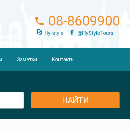
08-8609900
fly-style
@FlyStyleTours
и
Заметки
Контакты