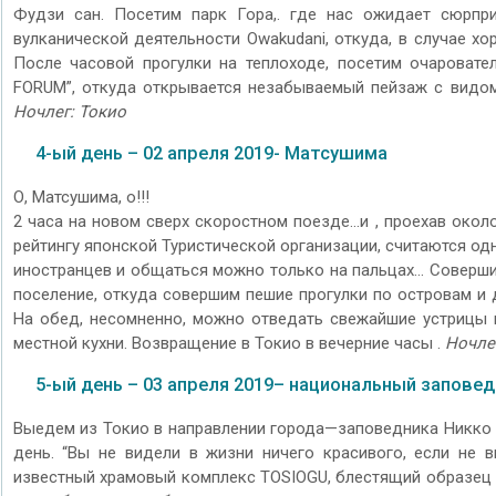
Фудзи сан. Посетим парк Гора,. где нас ожидает сюрпр
вулканической деятельности Owakudani, откуда, в случае х
После часовой прогулки на теплоходе, посетим очароват
FORUM”, откуда открывается незабываемый пейзаж с видом
Ночлег: Токио
4-ый день – 02 апреля 2019- Матсушима
О, Матсушима, о!!!
2 часа на новом сверх скоростном поезде…и , проехав около
рейтингу японской Туристической организации, считаются одн
иностранцев и общаться можно только на пальцах… Соверши
поселение, откуда совершим пешие прогулки по островам и 
На обед, несомненно, можно отведать свежайшие устрицы 
местной кухни. Возвращение в Токио в вечерние часы .
Ночле
5-ый день – 03 апреля 2019– национальный запове
Выедем из Токио в направлении города—заповедника Никко (
день. “Вы не видели в жизни ничего красивого, если не 
известный храмовый комплекс TOSIOGU, блестящий образец з