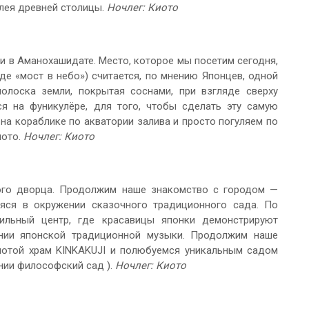
илея древней столицы.
Ночлег: Киото
и в Аманохашидате. Место, которое мы посетим сегодня,
де «мост в небо») считается, по мнению Японцев, одной
лоска земли, покрытая соснами, при взгляде сверху
я на фуникулёре, для того, чтобы сделать эту самую
на кораблике по акватории залива и просто погуляем по
иото.
Ночлег: Киото
ого дворца. Продолжим наше знакомство с городом —
аяся в окружении сказочного традиционного сада. По
тильный центр, где красавицы японки демонстрируют
нии японской традиционной музыки. Продолжим наше
лотой храм KINKAKUJI и полюбуемся уникальным садом
нии философский сад ).
Ночлег: Киото