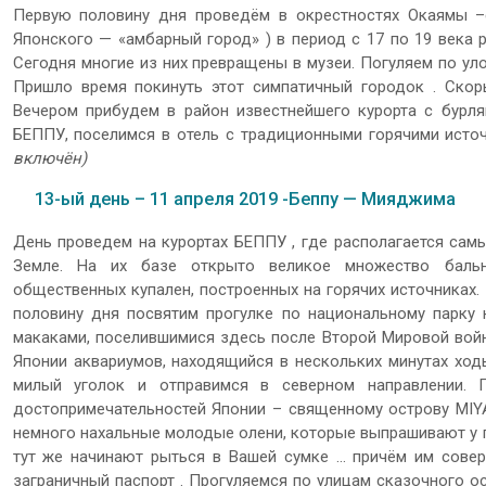
Первую половину дня проведём в окрестностях Окаямы –с
Японского — «амбарный город» ) в период с 17 по 19 века 
Сегодня многие из них превращены в музеи. Погуляем по ул
Пришло время покинуть этот симпатичный городок . Скор
Вечером прибудем в район известнейшего курорта с бурл
БЕППУ, поселимся в отель с традиционными горячими исто
включён)
13-ый день – 11 апреля 2019 -Беппу — Мияджима
День проведем на курортах БЕППУ , где располагается сам
Земле. На их базе открыто великое множество бальне
общественных купален, построенных на горячих источниках.
половину дня посвятим прогулке по национальному парку н
макаками, поселившимися здесь после Второй Мировой вой
Японии аквариумов, находящийся в нескольких минутах ход
милый уголок и отправимся в северном направлении.
достопримечательностей Японии – священному острову MIYA
немного нахальные молодые олени, которые выпрашивают у про
тут же начинают рыться в Вашей сумке … причём им совер
заграничный паспорт . Прогуляемся по улицам сказочного о