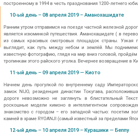
построенному в 1994 в честь празднования 1200-летнего юб
10-ый день – 08 апреля 2019 – Аманохашидате
Ранним утром отправимся на поезде частной железной дорог
является изюминкой путешествия. Аманохашидате ( в перево
из самых красивых смотровых площадок страны. Узкая по
выглядит, как путь между небом и землёй. Мы поднимемс
известную фотографию, глядя на мир вниз головой, пройдём 
тропинкам этого райского уголка. Вечернее возвращение в К
11-ый день – 09 апреля 2019 — Киото
Начнем день прогулкой по внутреннему саду Императорск
замок NIJO, резиденция династии Токугава, расположивш
дороге невозможно не заглянуть в блистательный Текс
роскошные модели кимоно в интеллигентном сопровожде
знакомство с городом – его западной частью: посетим зо
камней в храме RYOANJI (самый известный за пределами Япо
12-ый день – 10 апреля 2019 – Курашики — Беппу