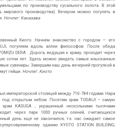
 умельцами по производству сусального золота. В этой
% мирового производства). Вечером можно погулять в
я.
Ночлег: Каназава
овенный Киото. Начнём знакомство с городом — его
KUJI, погуляем вдоль аллеи философов. После обеда
OMIZU DERA . Дорога, ведущая к храму, проходит через
щих сотни лет. Здесь можно увидеть самые изысканные
ивые сувениры. Завершим наш день вечерней прогулкой в
ивут гейши.
Ночлег: Киото
был императорской столицей между 710-784 годами. Нара
ей под открытым небом. Посетим храм TODAIJI – самую
й храм KASUGA , украшенный несколькими тысячами
ходит через парк 1000 ручных оленей, считающихся
ный день ещё не закончился, т.к. нас ожидает самое
 суперсовременному зданию KYOTO STATION BUILDING,