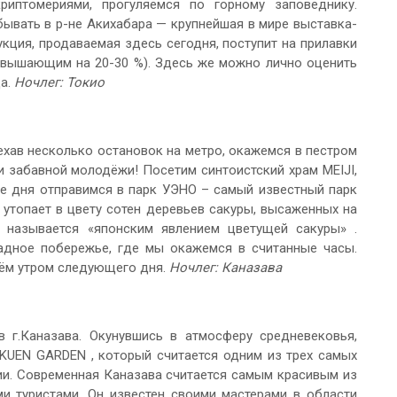
иптомериями, прогуляемся по горному заповеднику.
ывать в р-не Акихабара — крупнейшая в мире выставка-
кция, продаваемая здесь сегодня, поступит на прилавки
евышающим на 20-30 %). Здесь же можно лично оценить
ца.
Ночлег: Токио
хав несколько остановок на метро, окажемся в пестром
и забавной молодёжи! Посетим синтоистский храм MEIJI,
е дня отправимся в парк УЭНО – самый известный парк
к утопает в цвету сотен деревьев сакуры, высаженных на
 называется «японским явлением цветущей сакуры» .
адное побережье, где мы окажемся в считанные часы.
нём утром следующего дня.
Ночлег: Каназава
 г.Каназава. Окунувшись в атмосферу средневековья,
OKUEN GARDEN , который считается одним из трех самых
ии. Современная Каназава считается самым красивым из
и туристами. Он известен своими мастерами в области