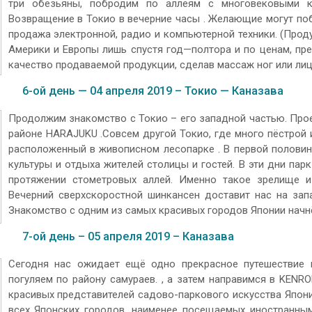
три обезьяны, побродим по аллеям с многовековыми кр
Возвращение в Токио в вечерние часы . Желающие могут поб
продажа электронной, радио и компьютерной техники. (Проду
Америки и Европы лишь спустя год—полтора и по ценам, пр
качество продаваемой продукции, сделав массаж ног или ли
6-ой день — 04 апреля 2019 – Токио — Каназава
Продолжим знакомство с Токио – его западной частью. Прое
районе HARAJUKU .Совсем другой Токио, где много пёстрой 
расположенный в живописном лесопарке . В первой половин
культуры и отдыха жителей столицы и гостей. В эти дни пар
протяжении стометровых аллей. Именно такое зрелище и
Вечерний сверхскоростной шинкансен доставит нас на зап
Знакомство с одним из самых красивых городов Японии нач
7-ой день – 05 апреля 2019 – Каназава
Сегодня нас ожидает ещё одно прекрасное путешествие в
погуляем по району самураев. , а затем направимся в KENR
красивых представителей садово-паркового искусства Япон
всех Японских городов, наименее посещаемых иностранным