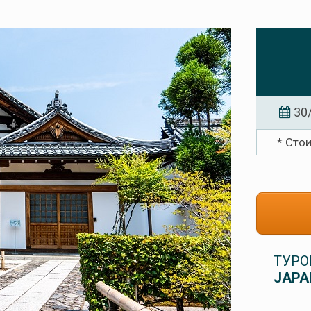
30
* Сто
ТУРО
JAPA