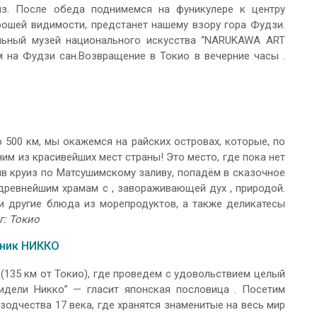
из. После обеда поднимемся на фуникулере к центру
орошей видимости, предстанет нашему взору гора Фудзи.
ельный музей национального искусства “NARUKAWA ART
 на Фудзи сан.Возвращение в Токио в вечерние часы .
 500 км, мы окажемся на райских островах, которые, по
им из красивейших мест страны! Это место, где пока нет
в круиз по Матсушимскому заливу, попадём в сказочное
древнейшим храмам с , завораживающей дух , природой.
и другие блюда из морепродуктов, а также деликатесы
г: Токио
дник НИККО
135 км от Токио), где проведем с удовольствием целый
видели Никко” — гласит японская пословица . Посетим
одчества 17 века, где хранятся знаменитые на весь мир