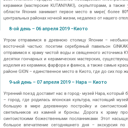
керамики (мастерские KUTANIYAKI), скульпторами, а также
области Япония занимает первое место в мире( более 80
центральных районах ночной жизни, недалеко от нашего отел
8-ой день – 06 апреля 2019 –Киото
Утром отправимся в древнюю столицу Японии – необыкн
восточной частью: посетим серебряный павильон GINKA
отправимся к храму чистой воды и священного источника KY
десятки гончарных и керамических мастерских, существую
изделия из керамики, фарфора и фаянса, а также самые крас
районе GION – единственное место в Киото, где до сих пор ж
9-ый день – 07 апреля 2019 – Нара — Киото
Утренний поезд доставит нас в город- музей Нара, который 
– город, где родилась японская культура, настоящий муз
большую в мире деревянную постройку и синтоистски
светильников из камней и бронзы. Дорога к храму про
синтоистскими божественными посланниками. Этот насыщен
большое впечатление сегодняшнего дня – экскурсия по