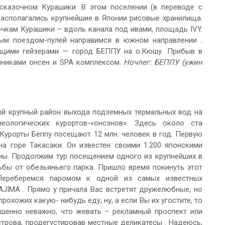
казочном Курашики. В этом поселении (в переводе с
располагались крупнейшие в Японии рисовые хранилища.
очкам Курашики – вдоль канала под ивами, площадь IVY.
ым поездом-пулей направимся в южном направлении .
ящими гейзерами — город БЕППУ на о.Кюшу. Прибыв в
чниками онсен и SPA комплексом.
Ночлег: БЕППУ (ужин
ый крупный район выхода подземных термальных вод на
ологических курортов-«онсэнов». Здесь около ста
 Курорты Беппу посещают 12 млн. человек в год. Первую
а горе Такасаки. Он известен своими 1.200 японскими
ны. Продолжим тур посещением одного из крупнейших в
ьбы от обезьяньего парка. Пришло время покинуть этот
 Переберемся паромом к одной из самых известных
JIMA . Прямо у причала Вас встретят дружелюбные, но
хожих какую- нибудь еду, ну, а если Вы их угостите, то
шенно неважно, что жевать – рекламный проспект или
строва, продегустировав местные деликатесы . Надеюсь,