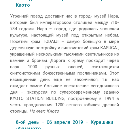
Киото
Утренний поезд доставит нас в город- музей Нара,
который был императорской столицей между 710-
784 годами. Нара – город, где родилась японская
культура, настоящий музей под открытым небом.
Посетим храм TODAIJI – самую большую в мире
деревянную постройку и синтоистский храм KASUGA ,
украшенный несколькими тысячами светильников из
камней и бронзы. Дорога к храму проходит через
парк 1000 ручных оленей, считающихся
синтоистскими божественными посланниками. Этот
насыщенный день ещё не закончился, т.к. нас
ожидает самое большое впечатление сегодняшнего
дня – экскурсия по суперсовременному зданию
KYOTO STATION BUILDING, построенному в 1994 в
честь празднования 1200-летнего юбилея древней
столицы.
Ночлег: Киото
8-ой день – 06 апреля 2019 – Курашики
-Кумамото