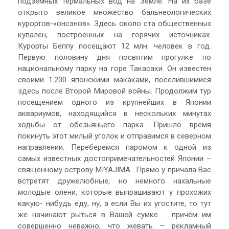
подземных термальных вод на Земле. На их базе
открыто великое множество бальнеологических
курортов-«онсэнов». Здесь около ста общественных
купален, построенных на горячих источниках.
Курорты Беппу посещают 12 млн. человек в год.
Первую половину дня посвятим прогулке по
национальному парку на горе Такасаки. Он известен
своими 1.200 японскими макаками, поселившимися
здесь после Второй Мировой войны. Продолжим тур
посещением одного из крупнейших в Японии
аквариумов, находящийся в нескольких минутах
ходьбы от обезьяньего парка. Пришло время
покинуть этот милый уголок и отправимся в северном
направлении. Переберемся паромом к одной из
самых известных достопримечательностей Японии –
священному острову MIYAJIMA . Прямо у причала Вас
встретят дружелюбные, но немного нахальные
молодые олени, которые выпрашивают у прохожих
какую- нибудь еду, ну, а если Вы их угостите, то тут
же начинают рыться в Вашей сумке … причём им
совершенно неважно, что жевать – рекламный