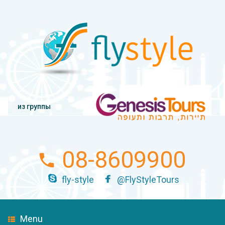
из группы
08-8609900
fly-style
@FlyStyleTours
Menu