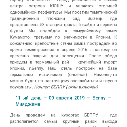
центре острова КЮШУ и является столицей
одноимённой перфектуры. Мы посетим тематический
традиционный японский сад Suizenji, где
представлены 53 станции тракта Токайдо и вершина
Фудзи. Мы подойдём к самурайскому замку
Кумамото, третьему по значимости в Японии. К
сожалению, крепостные стены замка пострадали во
время землетрясения в апреле 2016 , поэтому он
временно закрыт для посещения. После обеда
приедем в термальный рай – крупнейший курорт
Японии, г.Беппу. Наш отель построен на базе
термальных источников (онсенов). Наконец-то
можно будет по-настоящему расслабиться и вкусно
поужинать .
Ночлег: БЕППУ (ужин включён)
11-ый день – 09 апреля 2019 — Беппу —
Мияджима
День проведем на курортах БЕППУ , где
располагается самый крупный район выхода