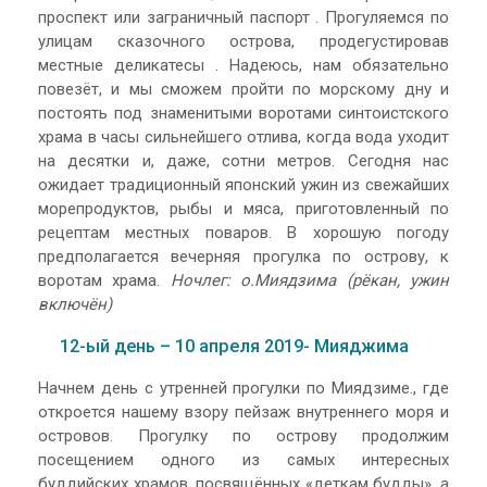
проспект или заграничный паспорт . Прогуляемся по
улицам сказочного острова, продегустировав
местные деликатесы . Надеюсь, нам обязательно
повезёт, и мы сможем пройти по морскому дну и
постоять под знаменитыми воротами синтоистского
храма в часы сильнейшего отлива, когда вода уходит
на десятки и, даже, сотни метров. Сегодня нас
ожидает традиционный японский ужин из свежайших
морепродуктов, рыбы и мяса, приготовленный по
рецептам местных поваров. В хорошую погоду
предполагается вечерняя прогулка по острову, к
воротам храма.
Ночлег: о.Миядзима (рёкан, ужин
включён)
12-ый день – 10 апреля 2019- Мияджима
Начнем день с утренней прогулки по Миядзиме., где
откроется нашему взору пейзаж внутреннего моря и
островов. Прогулку по острову продолжим
посещением одного из самых интересных
буддийских храмов, посвящённых «деткам будды», а