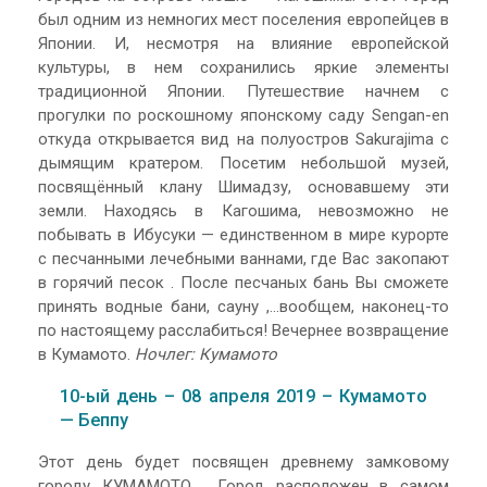
был одним из немногих мест поселения европейцев в
Японии. И, несмотря на влияние европейской
культуры, в нем сохранились яркие элементы
традиционной Японии. Путешествие начнем с
прогулки по роскошному японскому саду Sengan-en
откуда открывается вид на полуостров Sakurajima с
дымящим кратером. Посетим небольшой музей,
посвящённый клану Шимадзу, основавшему эти
земли. Находясь в Кагошима, невозможно не
побывать в Ибусуки — единственном в мире курорте
с песчанными лечебными ваннами, где Вас закопают
в горячий песок . После песчаных бань Вы сможете
принять водные бани, сауну ,…вообщем, наконец-то
по настоящему расслабиться! Вечернее возвращение
в Кумамото.
Ночлег: Кумамото
10-ый день – 08 апреля 2019 – Кумамото
— Беппу
Этот день будет посвящен древнему замковому
городу КУМАМОТО . Город расположен в самом