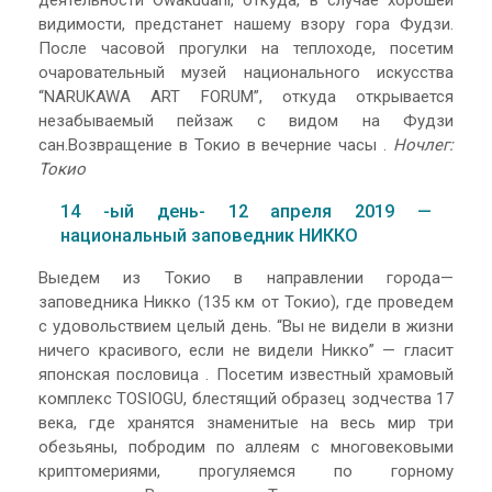
деятельности Owakudani, откуда, в случае хорошей
видимости, предстанет нашему взору гора Фудзи.
После часовой прогулки на теплоходе, посетим
очаровательный музей национального искусства
“NARUKAWA ART FORUM”, откуда открывается
незабываемый пейзаж с видом на Фудзи
сан.Возвращение в Токио в вечерние часы .
Ночлег:
Токио
14 -ый день- 12 апреля 2019 —
национальный заповедник НИККО
Выедем из Токио в направлении города—
заповедника Никко (135 км от Токио), где проведем
с удовольствием целый день. “Вы не видели в жизни
ничего красивого, если не видели Никко” — гласит
японская пословица . Посетим известный храмовый
комплекс TOSIOGU, блестящий образец зодчества 17
века, где хранятся знаменитые на весь мир три
обезьяны, побродим по аллеям с многовековыми
криптомериями, прогуляемся по горному