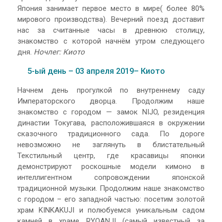
Япония занимает первое место в мире( более 80%
мирового производства). Вечерний поезд доставит
нас за считанные часы в древнюю столицу,
знакомство с которой начнём утром следующего
дня.
Ночлег: Киото
5-ый день – 03 апреля 2019– Киото
Начнем день прогулкой по внутреннему саду
Императорского дворца. Продолжим наше
знакомство с городом — замок NIJO, резиденция
династии Токугава, расположившаяся в окружении
сказочного традиционного сада. По дороге
невозможно не заглянуть в блистательный
Текстильный центр, где красавицы японки
демонстрируют роскошные модели кимоно в
интеллигентном сопровождении японской
традиционной музыки. Продолжим наше знакомство
с городом – его западной частью: посетим золотой
храм KINKAKUJI и полюбуемся уникальным садом
камней в храме RYOANJI (самый известный за