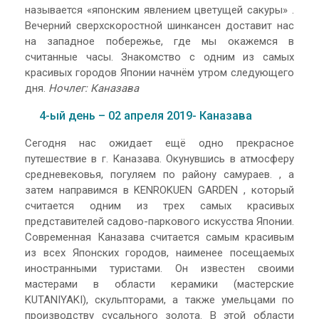
называется «японским явлением цветущей сакуры» .
Вечерний сверхскоростной шинкансен доставит нас
на западное побережье, где мы окажемся в
считанные часы. Знакомство с одним из самых
красивых городов Японии начнём утром следующего
дня.
Ночлег: Каназава
4-ый день – 02 апреля 2019- Каназава
Сегодня нас ожидает ещё одно прекрасное
путешествие в г. Каназава. Окунувшись в атмосферу
средневековья, погуляем по району самураев. , а
затем направимся в KENROKUEN GARDEN , который
считается одним из трех самых красивых
представителей садово-паркового искусства Японии.
Современная Каназава считается самым красивым
из всех Японских городов, наименее посещаемых
иностранными туристами. Он известен своими
мастерами в области керамики (мастерские
KUTANIYAKI), скульпторами, а также умельцами по
производству сусального золота. В этой области