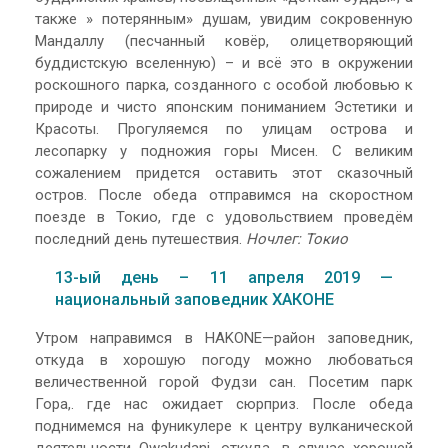
также » потерянным» душам, увидим сокровенную
Мандаллу (песчанный ковёр, олицетворяющий
буддистскую вселенную) – и всё это в окружении
роскошного парка, созданного с особой любовью к
природе и чисто японским пониманием Эстетики и
Красоты. Прогуляемся по улицам острова и
лесопарку у подножия горы Мисен. С великим
сожалением придется оставить этот сказочный
остров. После обеда отправимся на скоростном
поезде в Токио, где с удовольствием проведём
последний день путешествия.
Ночлег: Токио
13-ый день – 11 апреля 2019 —
национальный заповедник ХАКОНЕ
Утром направимся в HAKONE—район заповедник,
откуда в хорошую погоду можно любоваться
величественной горой Фудзи сан. Посетим парк
Гора,. где нас ожидает сюрприз. После обеда
поднимемся на фуникулере к центру вулканической