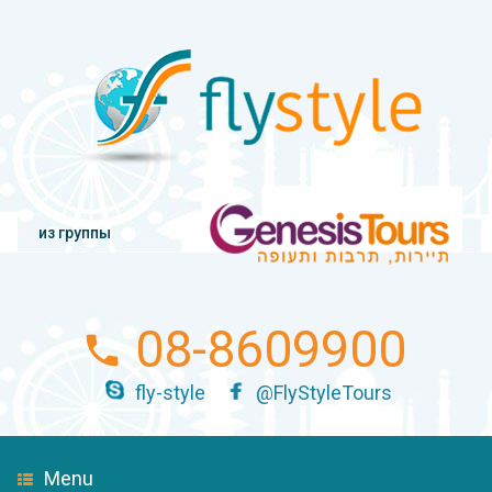
из группы
08-8609900
fly-style
@FlyStyleTours
Menu