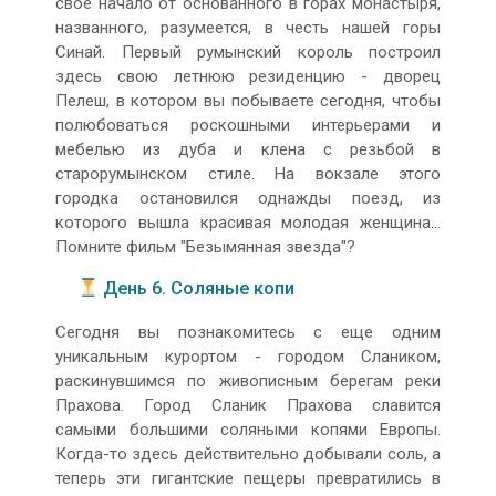
свое начало от основанного в горах монастыря,
названного, разумеется, в честь нашей горы
Синай. Первый румынский король построил
здесь свою летнюю резиденцию - дворец
Пелеш, в котором вы побываете сегодня, чтобы
полюбоваться роскошными интерьерами и
мебелью из дуба и клена с резьбой в
старорумынском стиле. На вокзале этого
городка остановился однажды поезд, из
которого вышла красивая молодая женщина…
Помните фильм "Безымянная звезда"?
День 6. Соляные копи
Сегодня вы познакомитесь с еще одним
уникальным курортом - городом Слаником,
раскинувшимся по живописным берегам реки
Прахова. Город Сланик Прахова славится
самыми большими соляными копями Европы.
Когда-то здесь действительно добывали соль, а
теперь эти гигантские пещеры превратились в