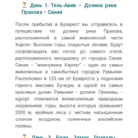
День 1. Тель-Авив – Долина реки
Прахова – Синая
После прибытия в Бухарест вы отправитесь в
путешествие по долине реки Прахова,
расположенной в самой живописной части
Карпат. Высокие горы, покрытые лесами, будут
сопровождать вас почти до самого отеля,
расположенного неподалеку от городка Синая.
Синая - "жемчужина Карпат" - один из самых
живописных и самобытных городов Румынии.
Расположен в 125 км от Бухареста у подножия
горного массива Бучедж, в одной из самых
красивых долин Румынии - долине Праховы, -
курорт отличается великолепным природным
окружением: горы, высота которых превышает
2000 м, хвойные леса с чистым, насыщенным
озоном воздухом, солнечные альпийские
поляны.
День 2. Бран, Замок Дракулы,