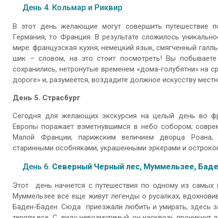
День 4. Кольмар и Риквир
В этот день желающие могут совершить путешествие п
Германия, то Франция. В результате сложилось уникально
мире: французская кухня, немецкий язык, смягченный галл
шик – словом, на это стоит посмотреть! Вы побываете
сохранились, нетронутые временем «дома-голубятни» на с
дороге» и, разумеется, воздадите должное искусству мест
День 5. Страсбург
Сегодня для желающих экскурсия на целый день во фр
Европы поражает взметнувшимся в небо собором, совре
Малой Франции, парижским величием дворца Роана, 
старинными особняками, украшенными эркерами и острок
День 6.
Северный Черный лес, Муммельзее, Бад
Этот день начнется с путешествия по одному из самых
Муммельзее все еще живут легенды о русалках, вдохновив
Баден-Баден. Сюда приезжали любить и умирать, здесь з
теряли все. С виду невозмутимый, он насквозь проникнут 