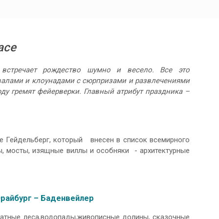
асе
, встречает рождество шумно и весело. Все это
валами и клоунадами с сюрпризами и развлечениями
ду гремят фейерверки. Главный атрибут праздника –
е Гейдельберг, который внесен в список всемирного
, мосты, изящные виллы и особняки - архитектурные
.
райбург – Баденвейлер
рхатные леса,водопады,живописные долины, сказочные