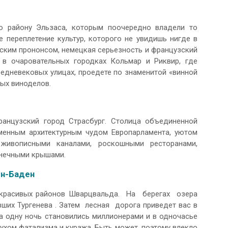
о району Эльзаса, которым поочередно владели то
е переплетение культур, которого не увидишь нигде в
ьским прононсом, немецкая серьезность и французский
 в очаровательных городках Кольмар и Риквир, где
редневековых улицах, проедете по знаменитой «винной
ных виноделов.
анцузский город Страсбург. Столица объединенной
менным архитектурным чудом Европарламента, уютом
живописными каналами, роскошными ресторанами,
онечными крышами.
ен-Баден
 красивых районов Шварцвальда. На берегах озера
ших Тургенева . Затем лесная дорога приведет вас в
а одну ночь становились миллионерами и в одночасье
духом фатализма и куража. Быть может, поэтому влекло