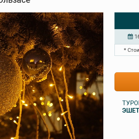
Эльзасе
1
* Сто
ТУРО
ЭШЕТ