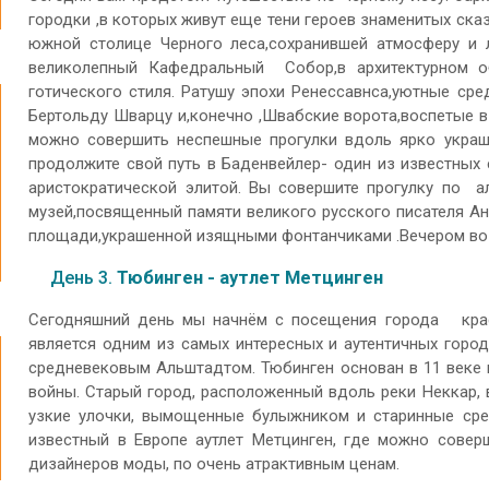
городки ,в которых живут еще тени героев знаменитых ска
южной столице Черного леса,сохранившей атмосферу и 
великолепный Кафедральный Собор,в архитектурном о
готического стиля. Ратушу эпохи Ренессавнса,уютные ср
Бертольду Шварцу и,конечно ,Швабские ворота,воспетые 
можно совершить неспешные прогулки вдоль ярко украш
продолжите свой путь в Баденвейлер- один из известных
аристократической элитой. Вы совершите прогулку по а
музей,посвященный памяти великого русского писателя Ан
площади,украшенной изящными фонтанчиками .Вечером воз
День 3.
Тюбинген - аутлет Метцинген
Сегодняшний день мы начнём с посещения города краси
является одним из самых интересных и аутентичных горо
средневековым Альштадтом. Тюбинген основан в 11 веке 
войны. Старый город, расположенный вдоль реки Неккар, в
узкие улочки, вымощенные булыжником и старинные ср
известный в Европе аутлет Метцинген, где можно совер
дизайнеров моды, по очень атрактивным ценам.