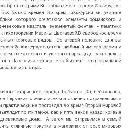
зок братьев Гримм.Вы побываете в городе Фрайбурге -
лоск былых времен. Во время экскурсии вы увидите
блике которого сочетаюся элементы романского и
едневековые кварталы знаменитый фонтан - памятник
в стихотворении Марины Цветаевой.В свободное время
енных торговых рядов . Во второй половине дня вы
 европейских курортов,столь любимый императорами и
ллеям прекрасного и уютного парка ,где расположен
тона Павловича Чехова , и побываете на центральной
вращение в отель.
вого старинного города Тюбинген. Он, несомненно,
дов Германии с живописным и отлично сохранившимся
и практически не пострадал во время Второй мировой
ыглядит почти также, как и пять веков назад: кривые
едневековые дома. А затем мы отправимся в самый
шить отличные покупки в магазинах от всех мировых