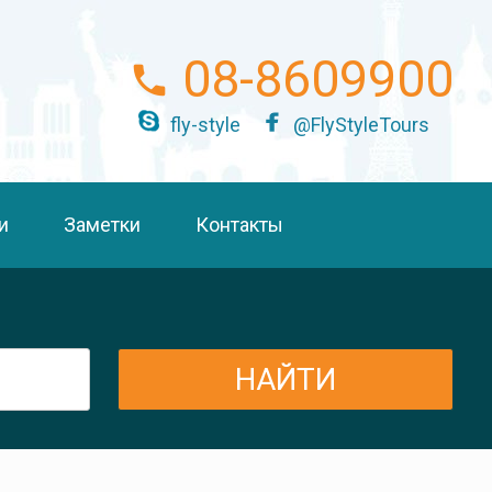
08-8609900
fly-style
@FlyStyleTours
и
Заметки
Контакты