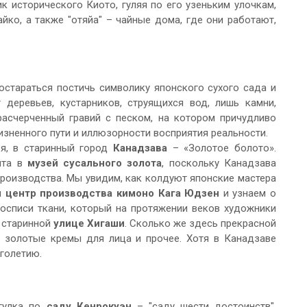
к исторического Киото, гуляя по его узеньким улочкам,
йко, а также "отяйа" – чайные дома, где они работают,
постараться постичь символику японского сухого сада и
деревьев, кустарников, струящихся вод, лишь камни,
асчерченный гравий с песком, на котором причудливо
изненного пути и иллюзорности восприятия реальности.
я, в старинный город
Канадзава
– «Золотое болото».
ита в
музей сусального золота
, поскольку Канадзава
производства. Мы увидим, как колдуют японские мастера
м
центр производства кимоно Кага Юдзен
и узнаем о
осписи ткани, который на протяжении веков художники
о старинной
улице Хигаши
. Сколько же здесь прекрасной
, золотые кремы для лица и прочее. Хотя в Канадзаве
голетию.
гулка по
саду Кенрокуэн
– "саду шести достоинств",