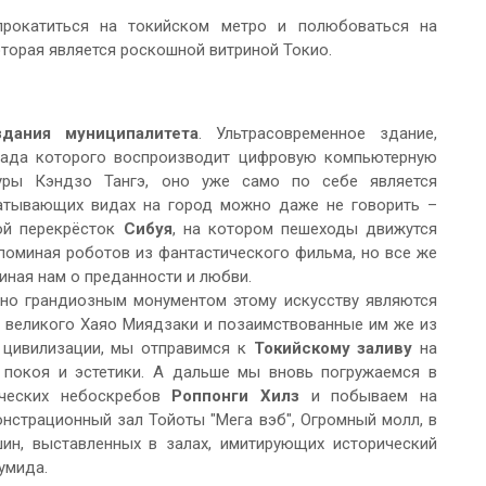
рокатиться на токийском метро и полюбоваться на
торая является роскошной витриной Токио.
дания муниципалитета
. Ультрасовременное здание,
сада которого воспроизводит цифровую компьютерную
туры Кэндзо Тангэ, оно уже само по себе является
ватывающих видах на город можно даже не говорить –
ой перекрёсток
Сибуя
, на котором пешеходы движутся
апоминая роботов из фантастического фильма, но все же
иная нам о преданности и любви.
вно грандиозным монументом этому искусству являются
у великого Хаяо Миядзаки и позаимствованные им же из
 цивилизации, мы отправимся к
Токийскому заливу
на
 покоя и эстетики. А дальше мы вновь погружаемся в
ических небоскребов
Роппонги Хилз
и побываем на
онстрационный зал Тойоты "Мега вэб", Огромный молл, в
ин, выставленных в залах, имитирующих исторический
умида.