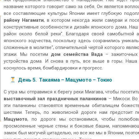
название которого говорит само за себя. Он является вопл
все составляющие культуры Японии имеет глубокую подоп
району Нагамати
, в котором некогда жили самураи и по
конструктивные особенности и дизайн японского дома. Наш
район около белой реки". Благодаря своей самобытной а
японского зодчества, поскольку здесь сохранились уникальн
сложенные в молитве", отличительной чертой которого явл
этажи. Мы посетим
дом семейства Вада
– зажиточных к
устройства дома. И снова в путь, все выше в горы. Наша
коснулось время, бомбардировки и прогресс.
День 5. Такаяма – Мацумото – Токио
С утра мы отправимся к берегу реки Миагава, чтобы посетит
выставочный зал праздничных паланкинов
– Микоси. Во
эти паланкины становятся временным обиталищем божеств
шествии. Теперь, по живописной дороге нам предстоит п
Мацумото
, по дороге мы остановимся, чтобы полюбова
просмоленные черные стены и боковые башни, напоминающ
замок был могучей цитаделью, но все же мы в Японии, поэто