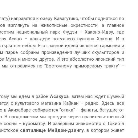
ту) направятся к озеру Кавагутико, чтобы подняться по
ов взглянуть на живописные окрестности, а главное
осетим национальный парк Фудзи – Хаконэ-Идзу, где
еру Асино – кальдере потухшего вулкана Хоконэ. И в
ткрытым небом. Его главной идеей является гармония и
ом парке собраны произведения лучших скульпторов и
ри Мура и многое другое. И это абсолютно японский тип
ь мы отправимся по "Восточному приморскому тракту" –
тому мы едем в район
Асакуса
, затем нас ждет шумный
ется с культового магазина Кайкан – радио. Здесь все
о в Акихабаре собираются "отака" – фанаты, бегущие от
в. В продолжении мы проедем через правительственный
е сосны – куроматсу. И завершим знакомство с Токио в
тоистское
святилище Мейдзи-дзингу
, в котором живет