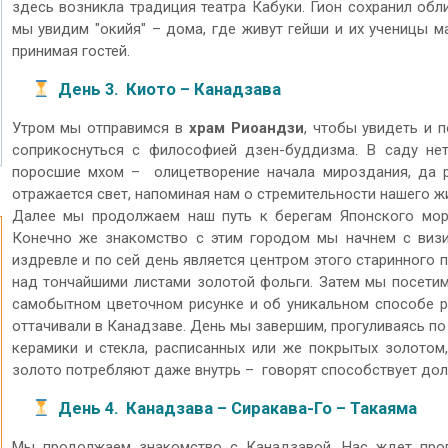
здесь возникла традиция театра Кабуки. Гион сохранил обли
мы увидим "окийя" – дома, где живут гейши и их ученицы ма
принимая гостей.
День 3. Киото – Канадзава
Утром мы отправимся в
храм Риоандзи
, чтобы увидеть и 
соприкоснуться с философией дзен-буддизма. В саду нет 
поросшие мхом – олицетворение начала мироздания, да р
отражается свет, напоминая нам о стремительности нашего ж
Далее мы продолжаем наш путь к берегам Японского мор
Конечно же знакомство с этим городом мы начнем с виз
издревле и по сей день является центром этого старинного 
над тончайшими листами золотой фольги. Затем мы посети
самобытном цветочном рисунке и об уникальном способе р
оттачивали в Канадзаве. День мы завершим, прогуливаясь п
керамики и стекла, расписанных или же покрытых золотом
золото потребляют даже внутрь – говорят способствует дол
День 4. Канадзава – Сиракава-Го – Такаяма
Мы продолжаем знакомство с Канадзавой. Нас ждет про