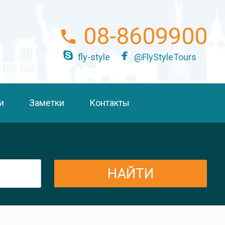
08-8609900
fly-style
@FlyStyleTours
и
Заметки
Контакты