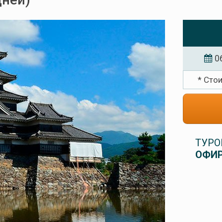
ней)
0
* Сто
ТУРО
ОФИР