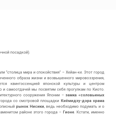
очной посадкой).
ли “столица мира и спокойствия" – Хейан-ке. Этот город
нченного образа жизни и возвышенного мировоззрения,
ется квинтэссенцией японской культуры и центром
 и самоотдачей мы посвятим себя прогулкам по Киото.
хитектурного сооружения Японии –
замка «соловьиных
 города со смотровой площадки
Киёмидзу-дэра
храма
вописный
рынок Нисики
, ведь необходимо подумать и о
наменитом районе этого города –
Гионе
. Кстати, именно