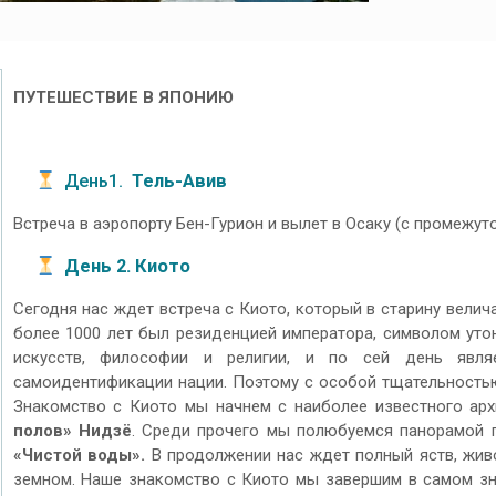
ПУТЕШЕСТВИЕ В ЯПОНИЮ
День1.
Тель-Авив
Встреча в аэропорту Бен-Гурион и вылет в Осаку (с промежут
День
2
. Киото
Сегодня нас ждет встреча с Киото, который в старину велича
более 1000 лет был резиденцией императора, символом уто
искусств, философии и религии, и по сей день явля
самоидентификации нации. Поэтому с особой тщательностью
Знакомство с Киото мы начнем с наиболее известного ар
полов» Нидзё
. Среди прочего мы полюбуемся панорамой
«Чистой воды».
В продолжении нас ждет полный яств, жи
земном. Наше знакомство с Киото мы завершим в самом з