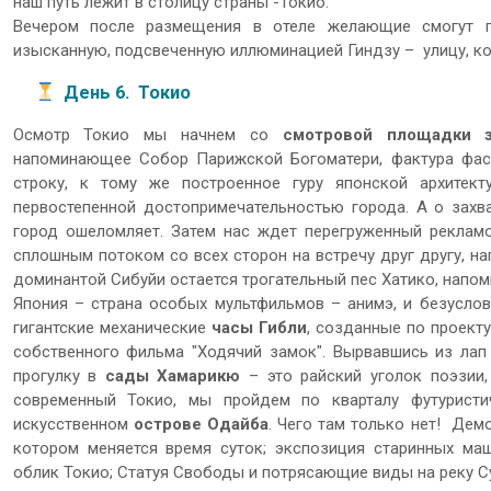
наш путь лежит в столицу страны -Токио.
Вечером после размещения в отеле желающие смогут п
изысканную, подсвеченную иллюминацией Гиндзу – улицу, ко
День 6. Токио
Осмотр Токио мы начнем со
смотровой площадки з
напоминающее Собор Парижской Богоматери, фактура фа
строку, к тому же построенное гуру японской архитек
первостепенной достопримечательностью города. А о зах
город ошеломляет. Затем нас ждет перегруженный реклам
сплошным потоком со всех сторон на встречу друг другу, н
доминантой Сибуйи остается трогательный пес Хатико, напом
Япония – страна особых мультфильмов – анимэ, и безусло
гигантские механические
часы Гибли
, созданные по проект
собственного фильма "Ходячий замок". Вырвавшись из лап
прогулку в
сады Хамарикю
– это райский уголок поэзии,
современный Токио, мы пройдем по кварталу футурист
искусственном
острове Одайба
. Чего там только нет! Дем
котором меняется время суток; экспозиция старинных маш
облик Токио; Статуя Свободы и потрясающие виды на реку С