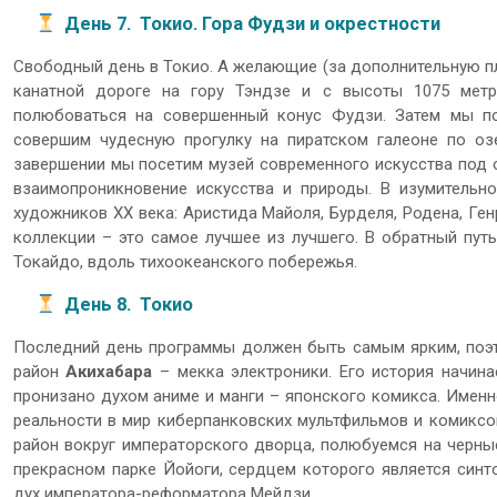
День
7
. Токио. Гора Фудзи и окрестности
Свободный день в Токио. А желающие (за дополнительную пла
канатной дороге на гору Тэндзе и с высоты 1075 метр
полюбоваться на совершенный конус Фудзи. Затем мы п
совершим чудесную прогулку на пиратском галеоне по оз
завершении мы посетим музей современного искусства под о
взаимопроникновение искусства и природы. В изумительн
художников XX века: Аристида Майоля, Бурделя, Родена, Ген
коллекции – это самое лучшее из лучшего. В обратный пут
Токайдо, вдоль тихоокеанского побережья.
День
8
. Токио
Последний день программы должен быть самым ярким, поэ
район
Акихабара
– мекка электроники. Его история начина
пронизано духом аниме и манги – японского комикса. Именн
реальности в мир киберпанковских мультфильмов и комиксо
район вокруг императорского дворца, полюбуемся на черны
прекрасном парке Йойоги, сердцем которого является син
дух императора-реформатора Мейдзи.