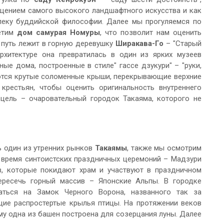
ощением самого высокого ландшафтного искусства и как
леку буддийской философии. Далее мы прогуляемся по
сетим
дом самурая Номуры
, что позволит нам оценить
 путь лежит в горную деревушку
Ширакава-Го
– "Старый
рхитектуре она превратилась в один из ярких музеев
ые дома, построенные в стиле" гассе дзукури" – "руки,
яются крутые соломенные крыши, перекрывающие верхние
рестьян, чтобы оценить оригинальность внутреннего
 цель – очаровательный городок Такаяма, которого не
ь один из утренних рынков
Такаямы
, также мы осмотрим
 время синтоистских праздничных церемоний – Мадзури
, которые покидают храм и участвуют в праздничном
ересечь горный массив – Японские Альпы. В городке
ться на Замок Черного Ворона, названного так за
ие распростертые крылья птицы. На протяжении веков
му одна из башен построена для созерцания луны. Далее