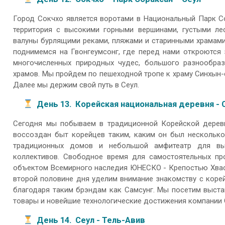
Город Сокчхо является воротами в Национальный Парк Со
территория с высокими горными вершинами, густыми ле
валуны бурлящими реками, пляжами и старинными храмами
поднимемся на Гвонгеумсонг, где перед нами откроются
многочисленных природных чудес, большого разнообраз
храмов. Мы пройдем по пешеходной тропе к храму Синхын-с
Далее мы держим свой путь в Сеул.
День 13. Корейская национальная деревня - 
Сегодня мы побываем в традиционной Корейской деревн
воссоздан быт корейцев таким, каким он был несколько 
традиционных домов и небольшой амфитеатр для вы
коллективов. Свободное время для самостоятельных про
объектом Всемирного наследия ЮНЕСКО - Крепостью Хвасо
второй половине дня уделим внимание знакомству с коре
благодаря таким брэндам как Самсунг. Мы посетим выста
товары и новейшие технологические достижения компании
День 14. Сеул - Тель-Авив