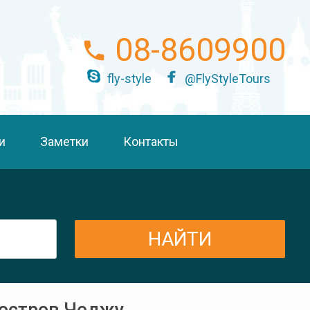
08-8609900
fly-style
@FlyStyleTours
и
Заметки
Контакты