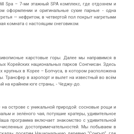
ll Spa – 7-ми этажный SPA комплекс, где отдохнем и
ом оформлении и оригинальные сухие парные - одна
третья — нефритом, в четвертой пол покрыт нагретыми
яная комната с настоящим снеговиком.
живописные карстовые горы. Далее мы направимся в
ных Корейских национальных парков Сонгнисан. Здесь
х крупных в Корее – Бопчуса, в котором расположена
ы. Трансфер в аэропорт и вылет на известный во всём
й на крайнем юге страны, - Чеджу-до.
 на острове с уникальной природой: сосновые рощи и
льм и зелёного чая, потухшие кратеры, удивительное
Наша программа включает знакомство с удивительной
очисленных достопримечательностей. Мы побываем в
кала»; посетим Национальную деревню "Сонгып", где