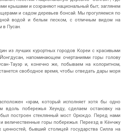
ыми крышами и сохраняют национальный быт; заглянем
ещерами и садом деревьев бонсай. Мы прогуляемся по
дной водой и белым песком, с отличным видом на
 в Пусан.
один из лучших курортных городов Кореи с красивыми
Йонгдусан, напоминающем очертаниями горы голову
ан-Тауэр и, конечно же, побываем на колоритном,
станется свободное время, чтобы отведать дары моря
асположен «храм, который исполняет хотя бы одно
ем вдоль побережья Хеунду, сделаем остановку на
 был построен стеклянный мост Орюкдо. Перед нами
и величественные горы побережья. Переезд в Кёнчжу
х ценностей, бывший столицей государства Силла на