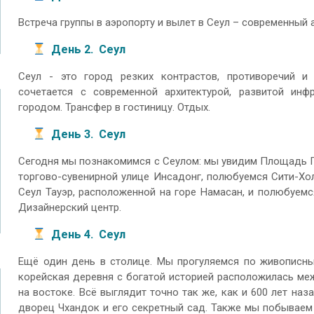
Встреча группы в аэропорту и вылет в Сеул – современный
День 2. Сеул
Сеул - это город резких контрастов, противоречий и 
сочетается с современной архитектурой, развитой инф
городом. Трансфер в гостиницу. Отдых.
День 3. Сеул
Сегодня мы познакомимся с Сеулом: мы увидим Площадь Гв
торгово-сувенирной улице Инсадонг, полюбуемся Сити-Х
Сеул Тауэр, расположенной на горе Намасан, и полюбуем
Дизайнерский центр.
День 4. Сеул
Ещё один день в столице. Мы прогуляемся по живописным
корейская деревня с богатой историей расположилась меж
на востоке. Всё выглядит точно так же, как и 600 лет на
дворец Чхандок и его секретный сад. Также мы побываем 