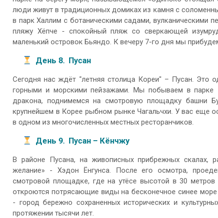
люди живут в традиционных домиках из камня с соломенн
в парк Халлим с ботаническими садами, вулканическими п
пляжу Хёпче - спокойный пляж со сверкающей изумру
маленький островок Бьяндо. К вечеру 7-го дня мы прибудем
День 8. Пусан
Сегодня нас ждёт "летняя столица Кореи" – Пусан. Это 
горными и морскими пейзажами. Мы побываем в парке 
дракона, поднимемся на смотровую площадку башни Бус
крупнейшем в Корее рыбном рынке Чагальчхи. У вас еще о
в одном из многочисленных местных ресторанчиков.
День 9. Пусан – Кёнчжу
В районе Пусана, на живописных прибрежных скалах, р
желание» - Хэдон Ёнгунса. После его осмотра, проед
смотровой площадке, где на утёсе высотой в 30 метров
откроются потрясающие виды на бесконечное синее море 
- город бережно сохраненных исторических и культурны
протяжении тысячи лет.