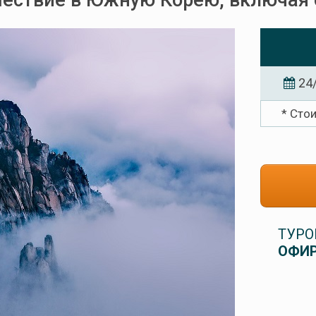
ствие в Южную Корею, включая 
24
* Сто
ТУРО
ОФИР