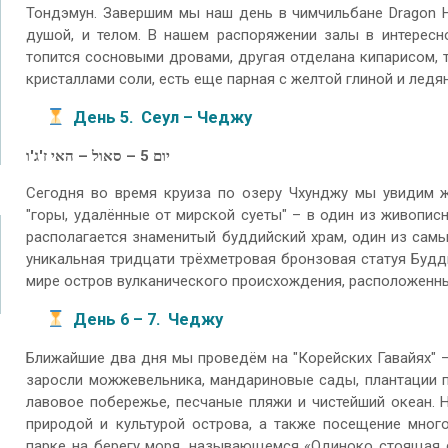
Тондэмун. Завершим мы наш день в чимчильбане Dragon Hi
душой, и телом. В нашем распоряжении залы в интересн
топится сосновыми дровами, другая отделана кипарисом, 
кристаллами соли, есть еще парная с желтой глиной и лед
День 5. Сеул – Чеджу
יום 5 – סאול – האי ז'ג'ו
Сегодня во время круиза по озеру Чхунджу мы увидим 
"горы, удалённые от мирской суеты" – в один из живопис
располагается знаменитый буддийский храм, один из самы
уникальная тридцати трёхметровая бронзовая статуя Будд
мире остров вулканического происхождения, расположенны
День 6 – 7. Чеджу
Ближайшие два дня мы проведём на "Корейских Гавайях" –
заросли можжевельника, мандариновые сады, плантации па
лавовое побережье, песчаные пляжи и чистейший океан. 
природой и культурой острова, а также посещение мног
парке на берегу моря, называющемся «Одиноко стоящая с