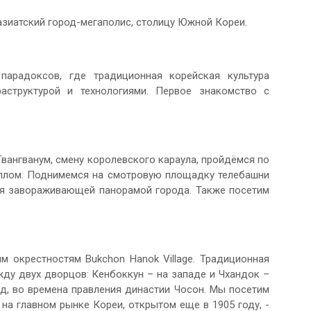
 азиатский город-мегаполис, столицу Южной Кореи.
парадоксов, где традиционная корейская культура
раструктурой и технологиями. Первое знакомство с
ангванум, смену королевского караула, пройдёмся по
оллом. Поднимемся на смотровую площадку телебашни
ся завораживающей панорамой города. Также посетим
 окрестностям Bukchon Hanok Village. Традиционная
ду двух дворцов: Кенбоккун – на западе и Чхандок –
зад, во времена правления династии Чосон. Мы посетим
на главном рынке Кореи, открытом еще в 1905 году, -