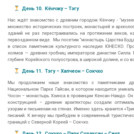
День 10. Кёнчжу – Тэгу
Нас ждёт знакомство с древним городом Кёнчжу - "музеем
множество исторических построек, монастырей и археоло
зданий не раз перестраивались на протяжении веков, к
первозданном виде. Мы посетим "монастырь Царства Будды
в список памятников культурного наследия ЮНЕСКО. Про
холмов — древних гробниц императоров династии Силла. 
глубине Корейского полуострова, в широкой долине, и со 
День 11. Тэгу – Хапчеон – Сокчхо
Мы продолжаем наше знакомство с памятниками д
Национальном Парке Гайсан, в котором находится уникаль
Чосон – монастырь Хэинса в провинции Кенсан-Намдо. Он 
конструкцией – древние архитекторы создали оптимал
узорам и письменам на стенах. Именно здесь хранится «Тр
писаний. К вечеру мы прибудем в современный туристичес
границей с Северной Кореей – Сокчхо.
День 12. Сокчхо – Парк Сораксан – Сеул