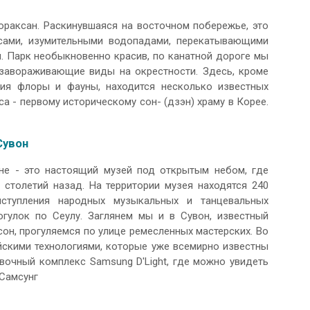
раксан. Раскинувшаяся на восточном побережье, это
сами, изумительными водопадами, перекатывающими
. Парк необыкновенно красив, по канатной дороге мы
 завораживающие виды на окрестности. Здесь, кроме
ия флоры и фауны, находится несколько известных
а - первому историческому сон- (дзэн) храму в Корее.
Сувон
е - это настоящий музей под открытым небом, где
столетий назад. На территории музея находятся 240
ступления народных музыкальных и танцевальных
гулок по Сеулу. Заглянем мы и в Сувон, известный
н, прогуляемся по улице ремесленных мастерских. Во
йскими технологиями, которые уже всемирно известны
вочный комплекс Samsung D'Light, где можно увидеть
 Самсунг