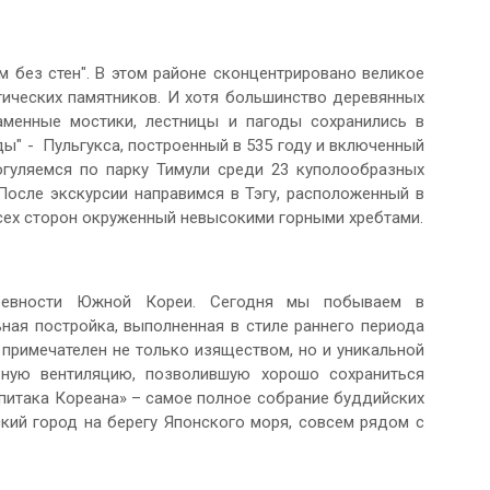
 без стен". В этом районе сконцентрировано великое
гических памятников. И хотя большинство деревянных
аменные мостики, лестницы и пагоды сохранились в
" - Пульгукса, построенный в 535 году и включенный
гуляемся по парку Тимули среди 23 куполообразных
После экскурсии направимся в Тэгу, расположенный в
всех сторон окруженный невысокими горными хребтами.
ревности Южной Кореи. Сегодня мы побываем в
ная постройка, выполненная в стиле раннего периода
примечателен не только изяществом, но и уникальной
ьную вентиляцию, позволившую хорошо сохраниться
ипитака Кореана» – самое полное собрание буддийских
кий город на берегу Японского моря, совсем рядом с