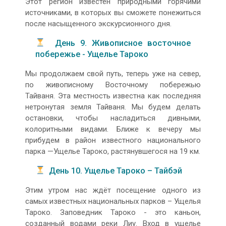
Этот регион известен природными горячими
источниками, в которых вы сможете понежиться
после насыщенного экскурсионного дня.
День 9. Живописное восточное
побережье - Ущелье Тароко
Мы продолжаем свой путь, теперь уже на север,
по живописному Восточному побережью
Тайваня. Эта местность известна как последняя
нетронутая земля Тайваня. Мы будем делать
остановки, чтобы насладиться дивными,
колоритными видами. Ближе к вечеру мы
прибудем в район известного национального
парка —Ущелье Тароко, растянувшегося на 19 км.
День 10. Ущелье Тароко – Тайбэй
Этим утром нас ждёт посещение одного из
самых известных национальных парков – Ущелья
Тароко. Заповедник Тароко - это каньон,
созданный водами реки Лиу. Вход в ущелье