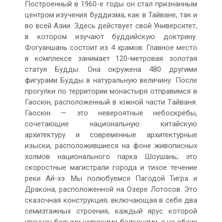
Построенный в 1960-е годы он стал признанным
центром изучения буддизма, как в Тайване, так и
во всей Азии. Здесь действует свой Университет,
в котором изучают буддийскую доктрину.
Фогуаншань состоит из 4 храмов. Главное место
в комплексе занимает 120-метровая золотая
статуя Будды. Она окружена 480 другими
фигурами Будды в натуральную величину. После
прогулки по территории монастыря отправимся в
Гаосюн, расположенный в южной части Tайваня.
Гаосюн — это невероятные небоскрёбы,
сочетающие национальную китайскую
архитектуру и современные архитектурные
изыски, расположившиеся на фоне живописных
холмов национального парка Шоушань; это
скоростные магистрали города и тихое течение
реки Ай-хэ. Мы полюбуемся Пагодой Тигра и
Дракона, расположенной на Озере Лотосов. Это
сказочная конструкция, включающая в себя два
семиэтажных строения, каждый ярус которой