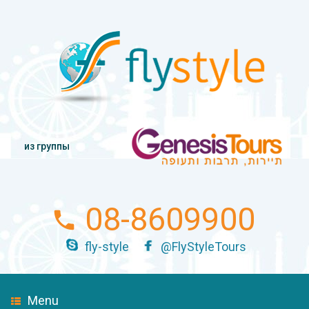
из группы
08-8609900
fly-style
@FlyStyleTours
Menu