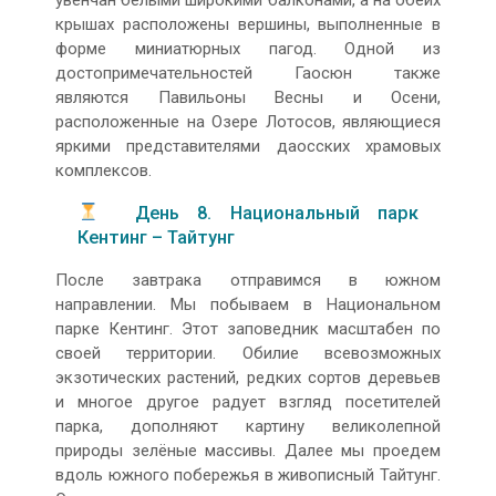
увенчан белыми широкими балконами, а на обеих
крышах расположены вершины, выполненные в
форме миниатюрных пагод. Одной из
достопримечательностей Гаосюн также
являются Павильоны Весны и Осени,
расположенные на Озере Лотосов, являющиеся
яркими представителями даосских храмовых
комплексов.
День 8. Национальный парк
Кентинг – Тайтунг
После завтрака отправимся в южном
направлении. Мы побываем в Национальном
парке Кентинг. Этот заповедник масштабен по
своей территории. Обилие всевозможных
экзотических растений, редких сортов деревьев
и многое другое радует взгляд посетителей
парка, дополняют картину великолепной
природы зелёные массивы. Далее мы проедем
вдоль южного побережья в живописный Тайтунг.