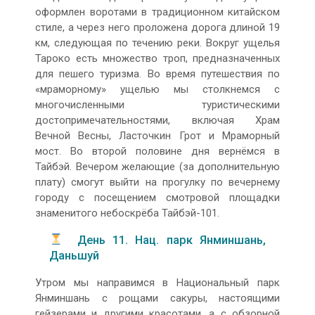
оформлен воротами в традиционном китайском
стиле, а через него проложена дорога длиной 19
км, следующая по течению реки. Вокруг ущелья
Тароко есть множество троп, предназначенных
для пешего туризма. Во время путешествия по
«мраморному» ущелью мы столкнемся с
многочисленными туристическими
достопримечательностями, включая Храм
Вечной Весны, Ласточкин Грот и Мраморный
мост. Во второй половине дня вернёмся в
Тайбэй. Вечером желающие (за дополнительную
плату) смогут выйти на прогулку по вечернему
городу с посещением смотровой площадки
знаменитого небоскрёба Тайбэй-101.
День 11. Нац. парк Янминшань,
Даньшуй
Утром мы направимся в Национальный парк
Янминшань с рощами сакуры, настоящими
гейзерами и другими красотами, а с обзорной