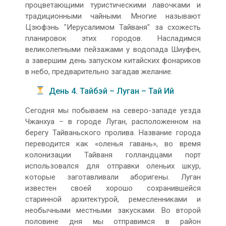
процветающими туристическими лавочками и
традиционными чайными. Многие называют
Цзюфэнь "Иерусалимом Тайваня" за схожесть
планировок этих городов. Насладимся
великолепными пейзажами у водопада Шиуфен,
а завершим день запуском китайских фонариков
в небо, предварительно загадав желание.
День 4. Тайбэй – Луган – Тай Ий
Сегодня мы побываем на северо-западе уезда
Чжанхуа – в городе Луган, расположенном на
берегу Тайваньского пролива. Название города
переводится как «оленья гавань», во время
колонизации Тайваня голландцами порт
использовался для отправки оленьих шкур,
которые заготавливали аборигены. Луган
известен своей хорошо сохранившейся
старинной архитектурой, ремесленниками и
необычными местными закусками. Во второй
половине дня мы отправимся в район