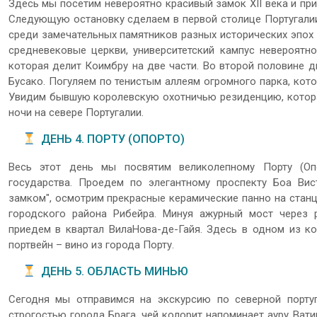
Здесь мы посетим невероятно красивый замок XII века и пр
Следующую остановку сделаем в первой столице Португалии
среди замечательных памятников разных исторических эпох
средневековые церкви, университетский кампус невероятн
которая делит Коимбру на две части. Во второй половине д
Бусако. Погуляем по тенистым аллеям огромного парка, ко
Увидим бывшую королевскую охотничью резиденцию, которая
ночи на севере Португалии.
ДЕНЬ 4. ПОРТУ (ОПОРТО)
Весь этот день мы посвятим великолепному Порту (Оп
государства. Проедем по элегантному проспекту Боа Вис
замком", осмотрим прекрасные керамические панно на станц
городского района Рибейра. Минуя ажурный мост через 
приедем в квартал ВилаНова-де-Гайя. Здесь в одном из к
портвейн – вино из города Порту.
ДЕНЬ 5. ОБЛАСТЬ МИНЬЮ
Сегодня мы отправимся на экскурсию по северной порту
строгостью города Брага, чей колорит напоминает ауру Ват