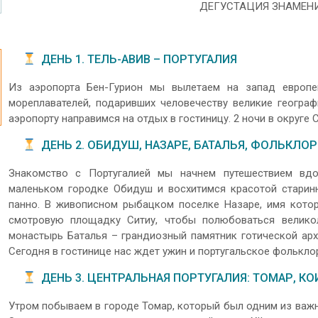
ДЕГУСТАЦИЯ ЗНАМЕН
ДЕНЬ 1. ТЕЛЬ-АВИВ – ПОРТУГАЛИЯ
Из аэропорта Бен-Гурион мы вылетаем на запад европе
мореплавателей, подаривших человечеству великие геогра
аэропорту направимся на отдых в гостиницу. 2 ночи в округе 
ДЕНЬ 2. ОБИДУШ, НАЗАРЕ, БАТАЛЬЯ, ФОЛЬКЛО
Знакомство с Португалией мы начнем путешествием вдо
маленьком городке Обидуш и восхитимся красотой старин
панно. В живописном рыбацком поселке Назаре, имя котор
смотровую площадку Ситиу, чтобы полюбоваться велико
монастырь Баталья – грандиозный памятник готической ар
Сегодня в гостинице нас ждет ужин и португальское фолькло
ДЕНЬ 3. ЦЕНТРАЛЬНАЯ ПОРТУГАЛИЯ: ТОМАР, КО
Утром побываем в городе Томар, который был одним из важн