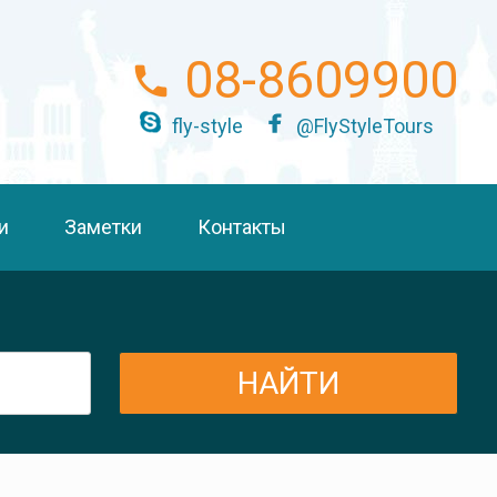
08-8609900
fly-style
@FlyStyleTours
и
Заметки
Контакты