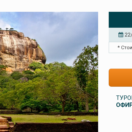
22
* Сто
ТУРО
ОФИР