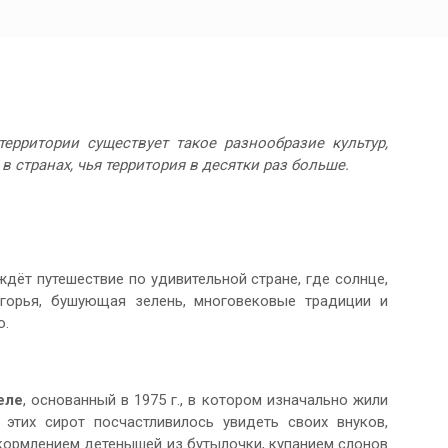
рритории существует такое разнообразие культур,
 странах, чья территория в десятки раз больше.
дёт путешествие по удивительной стране, где солнце,
горья, бушующая зелень, многовековые традиции и
о.
еле
, основанный в 1975 г., в котором изначально жили
этих сирот посчастливилось увидеть своих внуков,
кормлением детенышей из бутылочки, купанием слонов