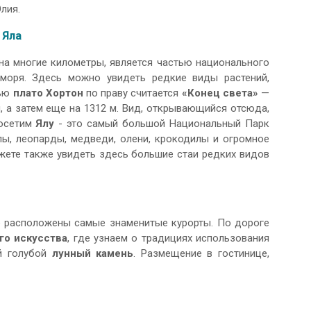
лия.
 Яла
 на многие километры, является частью национального
моря. Здесь можно увидеть редкие виды растений,
тью
плато Хортон
по праву считается
«Конец света»
—
, а затем еще на 1312 м. Вид, открывающийся отсюда,
посетим
Ялу
- это самый большой Национальный Парк
лы, леопарды, медведи, олени, крокодилы и огромное
жете также увидеть здесь большие стаи редких видов
е расположены самые знаменитые курорты. По дороге
го искусства
, где узнаем о традициях использования
ый голубой
лунный камень
. Размещение в гостинице,