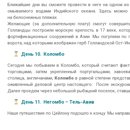
Ближайшие дни вы сможете провести в неге на одном из
омываемого водами Индийского океана. Здесь можно
на белоснежных пляжах.
Желающие (за дополнительную плату) смогут совершить
Голландцы построили морскую крепость в 17 веке, кото
фортификационных сооружений в Азии. Мы погуляем по г
ворота, над которыми изображен герб Голландской Ост-Ин
День 10. Коломбо
Сегодня мы побываем в Коломбо, который считают факт
торговцами, затем укрепленный португальцами, завоев
столица, англичанами,
Коломбо
в равной степени предста
оживленный деловой центр настоящего. После экскурсии
Далее проедем через небольшой рыбацкий поселок, ставш
День 11. Негомбо
– Тель-Авив
Наше путешествие по Цейлону подошло к концу. Мы направл