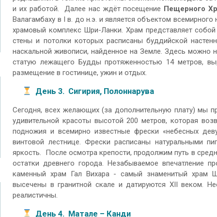
и их работой. Далее нас ждёт посещение
Пещерного Хр
Валагамбаху в I в. до н.э. и является объектом всемирно
храмовый комплекс Шри-Ланки. Храм представляет собой
стены и потолки которых расписаны буддийской настен
наскальной живописи, найденное на Земле. Здесь можно 
статую лежащего Будды протяженностью 14 метров, выр
размещение в гостинице, ужин и отдых.
День 3. Сигирия, Полоннарува
Сегодня, всех желающих (за дополнительную плату) мы 
удивительной красоты высотой 200 метров, которая воз
подножия и всемирно известные фрески «небесных дев
винтовой лестнице. Фрески расписаны натуральными пи
яркость. После осмотра крепости, продолжим путь в сре
остатки древнего города. Незабываемое впечатление пр
каменный храм Гал Вихара - самый знаменитый храм Ш
высечены в гранитной скале и датируются XII веком. Н
реалистичны.
День 4. Матале – Канди