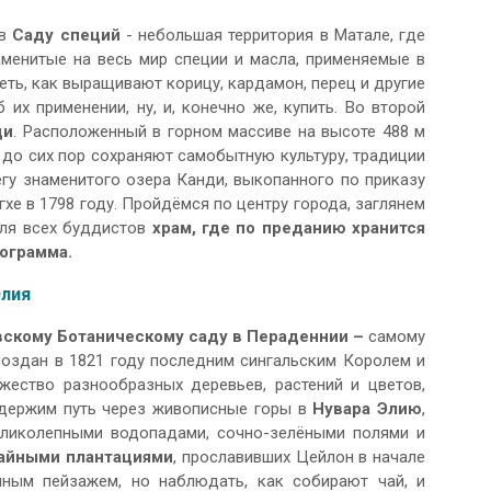
 в
Саду специй
- небольшая территория в Матале, где
аменитые на весь мир специи и масла, применяемые в
ть, как выращивают корицу, кардамон, перец и другие
их применении, ну, и, конечно же, купить. Во второй
ди
. Расположенный в горном массиве на высоте 488 м
 до сих пор сохраняют самобытную культуру, традиции
егу знаменитого озера Канди, выкопанного по приказу
е в 1798 году. Пройдёмся по центру города, заглянем
для всех буддистов
храм, где по преданию хранится
ограмма.
Элия
скому Ботаническому саду в Пераденнии –
самому
оздан в 1821 году последним сингальским Королем и
ество разнообразных деревьев, растений и цветов,
 держим путь через живописные горы в
Нувара Элию
,
еликолепными водопадами, сочно-зелёными полями и
айными плантациями
, прославивших Цейлон в начале
пным пейзажем, но наблюдать, как собирают чай, и