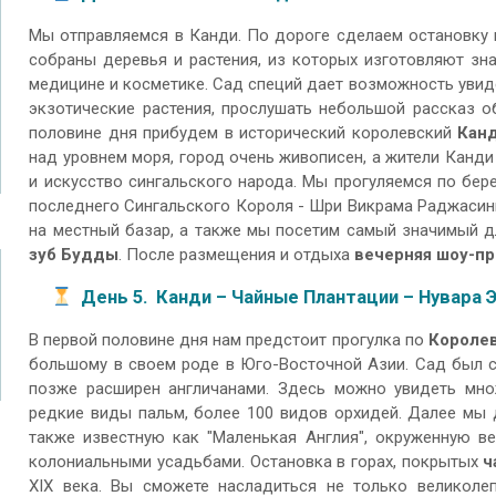
Мы отправляемся в Канди. По дороге сделаем остановку
собраны деревья и растения, из которых изготовляют зн
медицине и косметике. Сад специй дает возможность увиде
экзотические растения, прослушать небольшой рассказ об 
половине дня прибудем в исторический королевский
Кан
над уровнем моря, город очень живописен, а жители Канди
и искусство сингальского народа. Мы прогуляемся по бер
последнего Сингальского Короля - Шри Викрама Раджасингх
на местный базар, а также мы посетим самый значимый 
зуб Будды
. После размещения и отдыха
вечерняя шоу-пр
День 5. Канди – Чайные Плантации
–
Нувара 
В первой половине дня нам предстоит прогулка по
Королев
большому в своем роде в Юго-Восточной Азии. Сад был с
позже расширен англичанами. Здесь можно увидеть множ
редкие виды пальм, более 100 видов орхидей. Далее мы
также известную как "Маленькая Англия", окруженную в
колониальными усадьбами. Остановка в горах, покрытых
ч
XIX века. Вы сможете насладиться не только великоле