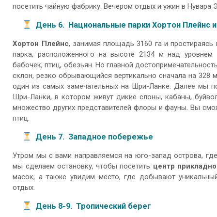
посетить чайную фабрику. Вечером отдых и ужин в Нувара Э
День 6. Национальные парки Хортон Плейнс и
Хортон Плейнс
, занимая площадь 3160 га и простираясь
парка, расположенного на высоте 2134 м над уровнем 
бабочек, птиц, обезьян. Но главной достопримечательнос
склон, резко обрывающийся вертикально сначала на 328 м
один из самых замечательных на Шри-Ланке. Далее мы 
Шри-Ланки, в котором живут дикие слоны, кабаны, буйво
множество других представителей флоры и фауны. Вы смо
птиц.
День 7. Западное побережье
Утром мы с вами направляемся на юго-запад острова, гд
мы сделаем остановку, чтобы посетить
центр прикладно
масок, а также увидим место, где добывают уникальн
отдых.
День 8-9. Тропический берег