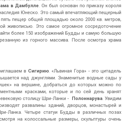
ама в Дамбулле
. Он был основан по приказу короля
го наследия Юнеско. Это самый впечатляющий пещерный
 пять пещер общей площадью около 2000 кв. метров,
ной живописью. Это самое огромное сосредоточение
найти более 150 изображений Будды и самую большую
езанную из горного массива. После осмотра храма
приглашаем в
Сигирию
. «Львиная Гора» - это цитадель
вышается над джунглями. Знаменитые водные сады у
ушек» на вершине, добраться до которых можно по
гментными красками, которые и по сей день хранят
дневековую столицу Шри-Ланки -
Полоннарува
. Увидим
оизводят развалины зданий, дворцов, монастырей и
ри-Ланка. Четыре статуи Будды в различных позах
есмотря на колоссальные размеры, скульптуры очень