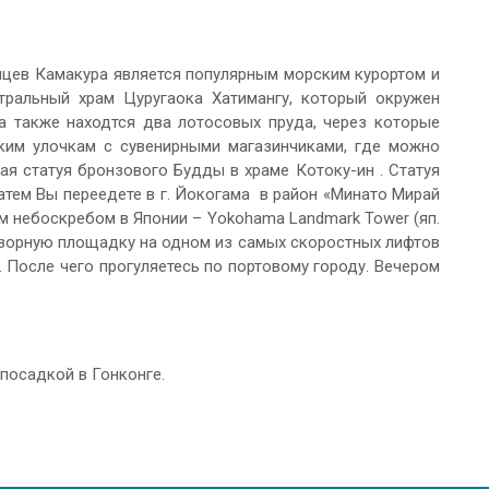
онцев Камакура является популярным морским курортом и
тральный храм Цуругаока Хатимангу, который окружен
а также находтся два лотосовых пруда, через которые
ким улочкам с сувенирными магазинчиками, где можно
ая статуя бронзового Будды в храме Котоку-ин . Статуя
атем Вы переедете в г. Йокогама в район «Минато Мирай
небоскребом в Японии – Yokohama Landmark Tower (яп.
ную площадку на одном из самых скоростных лифтов
. После чего прогуляетесь по портовому городу. Вечером
 посадкой в Гонконге.