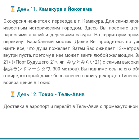
День 11.
Камакура и Йокогама
Экскурсия начнется с переезда в г. Камакура. Для самих яп
известным историческим городом. Здесь Вы посетите цен
зарослями азалий и деревьями сакуры. На территории храм
перекинут Барабанный мостик. Далее Вы пройдетесь по уз
найти все, что душа пожелает. Затем Вас ожидает 13-метров
внутри пуста, поэтому в нее может зайти любой желающий. З
21» («Порт Будущего 21», яп. みなとみらい21) с самым высоким 
横浜ランドマークタワ, 300 метров). Вы подниметесь на его обзор
в мире, который даже был занесен в книгу рекордов Гинесса
возвращение в Токио.
День 12.
Токио - Тель-Авив
Доставка в аэропорт и перелёт в Тель-Авив с промежуточной