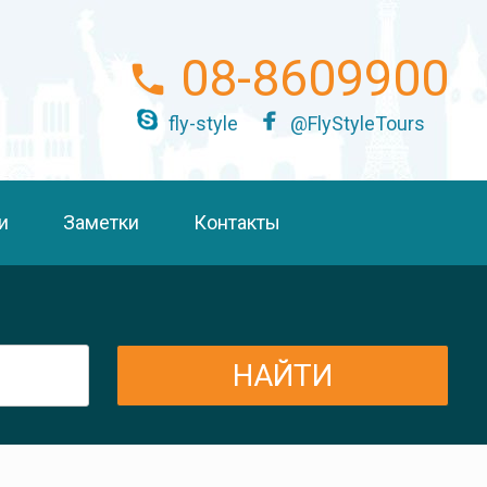
08-8609900
fly-style
@FlyStyleTours
и
Заметки
Контакты