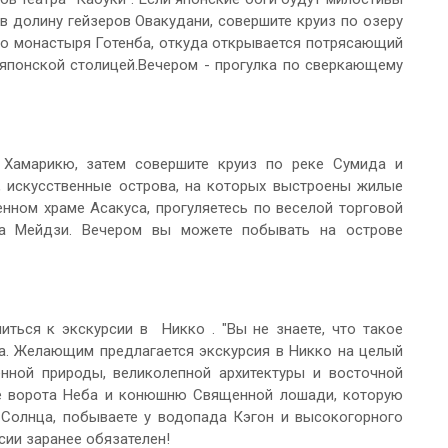
в долину гейзеров Овакудани, совершите круиз по озеру
го монастыря Готенба, откуда открывается потрясающий
 японской столицей.Вечером - прогулка по сверкающему
 Хамарикю, затем совершите круиз по реке Сумида и
, искусственные острова, на которых выстроены жилые
енном храме Асакуса, прогуляетесь по веселой торговой
да Мейдзи. Вечером вы можете побывать на острове
ься к экскурсии в Никко . "Вы не знаете, что такое
ица. Желающим предлагается экскурсия в Никко на целый
нной природы, великолепной архитектуры и восточной
ые ворота Неба и конюшню Священной лошади, которую
 Солнца, побываете у водопада Кэгон и высокогорного
сии заранее обязателен!