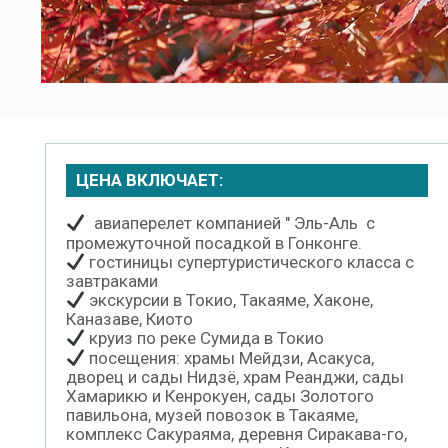
ЦЕНА ВКЛЮЧАЕТ:
авиаперелет компанией " Эль-Аль с
промежуточной посадкой в Гонконге.
гостиницы супертуристического класса с
завтраками
экскурсии в Токио, Такаяме, Хаконе,
Каназаве, Киото
круиз по реке Сумида в Токио
посещения: храмы Мейдзи, Асакуса,
дворец и сады Нидзё, храм Реанджи, сады
Хамарикю и Кенрокуен, сады Золотого
павильона, музей повозок в Такаяме,
комплекс Сакураяма, деревня Сиракава-го,