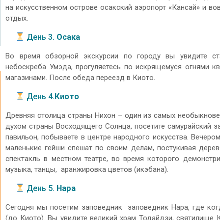
на искусственном острове осакский аэропорт «Кансай» и во
отдых.
День 3.
Осака
Во время обзорной экскурсии по городу вы увидите с
небоскреба Умэда, прогуляетесь по искрящемуся огнями кв
магазинами. После обеда переезд в Киото.
День 4.
Киото
Древняя столица страны Нихон – один из самых необыкновен
духом страны Восходящего Солнца, посетите самурайский з
павильон, побываете в центре народного искусства. Вечером
маленькие гейши спешат по своим делам, постукивая дере
спектакль в местном театре, во время которого демонстр
музыка, танцы, аранжировка цветов (икэбана).
День 5.
Нара
Сегодня мы посетим заповедник заповедник Нара, где ког
(до Киото). Вы увидите великий храм Тодайдзи, святилище 