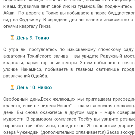
к вам, Фудзияма явит свой лик из туманов. Вы поднимитесь 
Айши. По дороге в Токио вы побываете в парке буддистско
вид на Фудзияму. В середине дня вы начнете знакомство с
огнями кварталу Гинза.
День 9.
Токио
С утра вы прогуляетесь по изысканному японскому саду
акватории Токийского залива – вы увидите Радужный мост
кварталы, парки, торговые центры. Затем побываете в свящ
улочке Накамисэ, побываете в главном святилище горо
развлечений Одайба.
День 10.
Никко
Свободный день.Всех желающих мы приглашаем присоединит
красота, если не видели Никко", - гласит японская послов
день. Вы снова окажетесь в другом мире – мире соверше
мудрости. В храмовом комплексе Тосёгу вы увидите резн
охраняют три обезьяны, проедете по 20 поворотам дороги
озера Чуженджи. (дополнительно оплачивается).Заказ экскур