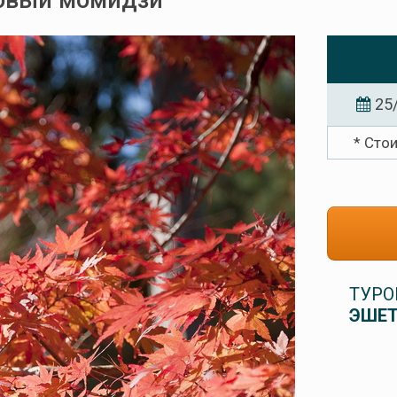
новый момидзи
25
* Сто
ТУРО
ЭШЕТ