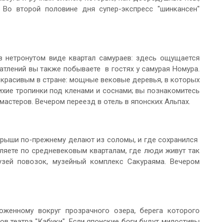
 Во второй половине дня супер-экспресс "шинкансен"
в нетронутом виде квартал самураев: здесь ощущается
атлений вы также побываете в гостях у самурая Номура.
 красивым в стране: мощные вековые деревья, в которых
ихие тропинки под кленами и соснами; вы познакомитесь
астеров. Вечером переезд в отель в японских Альпах.
крыши по-прежнему делают из соломы, и где сохранился
ляете по средневековым кварталам, где люди живут так
узей повозок, музейный комплекс Сакураяма. Вечером
оженному вокруг прозрачного озера, берега которого
 театра "Кабуки". Если японские боги будут милостивы