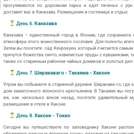
прогуливаются по дорожкам парка и едят печенье с рук.
доставит вас в Каназаву. Размещение в гостинице и отдых.
День 6.
Каназава
Каназава – единственный город в Японии, где сохранился 
атмосфера этого воинственного сословия. Для полноты впеч
Затем вы посетите сад Кенрокуен, который считается самым
прячутся божества синто, извилистые пруды с кувшинками, т
также со старинным районом чайных домиков и золотых дел м
День 7.
Ширакаваго - Такаяма - Хаконе
Утром вы побываете в старинной деревне Ширакава-го, где 
дом зажиточного японского крестьянина. В Такаяме вы погу
же, как несколько веков назад, посетите удивительный м
размещение в отеле в Хаконе.
День 8.
Хаконе - Токио
Сегодня вы путешествуете по заповеднику Хаконе распол
обрамляют изящные японские сосны, похожие на танцовщиков