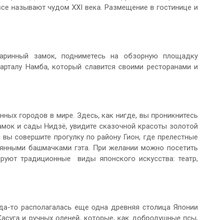
все называют чудом XXI века. Размещение в гостинице и
таринный замок, подниметесь на обзорную площадку
арталу Намба, который славится своими ресторанами и
ных городов в мире. Здесь, как нигде, вы проникнитесь
амок и сады Нидзё, увидите сказочной красоты золотой
 вы совершите прогулку по району Гион, где прелестные
вянными башмачками гэта. При желании можно посетить
ируют традиционные виды японского искусства: театр,
да-то располагалась еще одна древняя столица Японии
Касуга и ручных оленей, которые, как добродушные псы,