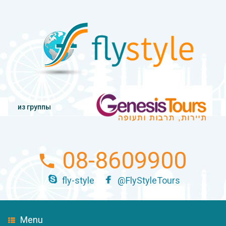
из группы
08-8609900
fly-style
@FlyStyleTours
Menu