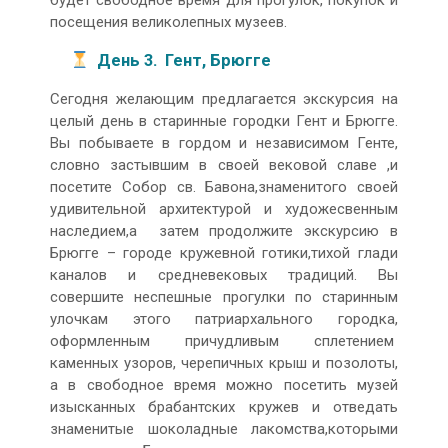
будет свободное время для прогулок, покупок и
посещения великолепных музеев.
День 3. Гент, Брюгге
Сегодня желающим предлагается экскурсия на
целый день в старинные городки Гент и Брюгге.
Вы побываете в гордом и независимом Генте,
словно застывшим в своей вековой славе ,и
посетите Собор св. Бавона,знаменитого своей
удивительной архитектурой и художесвенным
наследием,а затем продолжите экскурсию в
Брюгге – городе кружевной готики,тихой глади
каналов и средневековых традиций. Вы
совершите неспешные прогулки по старинным
улочкам этого патриархального городка,
оформленным причудливым сплетением
каменных узоров, черепичных крыш и позолоты,
а в свободное время можно посетить музей
изысканных брабантских кружев и отведать
знаменитые шоколадные лакомства,которыми