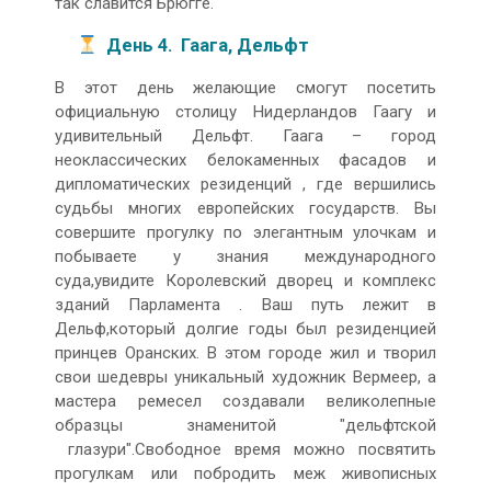
так славится Брюгге.
День 4. Гаага, Дельфт
В этот день желающие смогут посетить
официальную столицу Нидерландов Гаагу и
удивительный Дельфт. Гаага – город
неоклассических белокаменных фасадов и
дипломатических резиденций , где вершились
судьбы многих европейских государств. Вы
совершите прогулку по элегантным улочкам и
побываете у знания международного
суда,увидите Королевский дворец и комплекс
зданий Парламента . Ваш путь лежит в
Дельф,который долгие годы был резиденцией
принцев Оранских. В этом городе жил и творил
свои шедевры уникальный художник Вермеер, а
мастера ремесел создавали великолепные
образцы знаменитой "дельфтской
глазури".Свободное время можно посвятить
прогулкам или побродить меж живописных