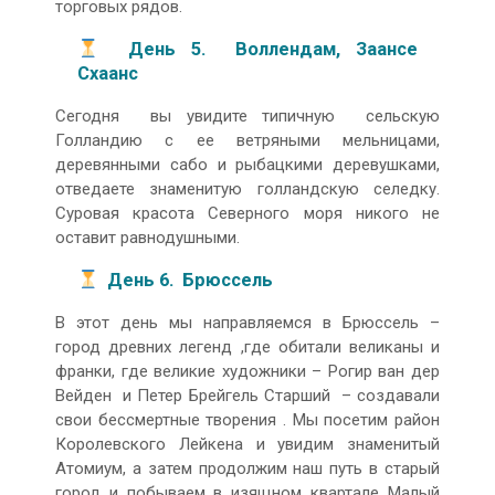
торговых рядов.
День 5. Воллендам, Заансе
Схаанс
Сегодня вы увидите типичную сельскую
Голландию с ее ветряными мельницами,
деревянными сабо и рыбацкими деревушками,
отведаете знаменитую голландскую селедку.
Суровая красота Северного моря никого не
оставит равнодушными.
День 6. Брюссель
В этот день мы направляемся в Брюссель –
город древних легенд ,где обитали великаны и
франки, где великие художники – Рогир ван дер
Вейден и Петер Брейгель Старший – создавали
свои бессмертные творения . Мы посетим район
Королевского Лейкена и увидим знаменитый
Атомиум, а затем продолжим наш путь в старый
город и побываем в изящном квартале Малый