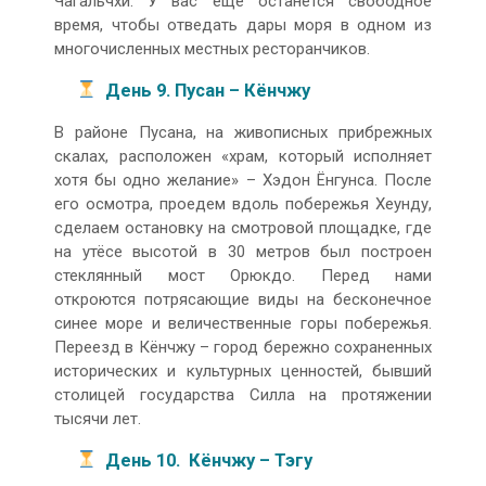
Чагальчхи. У вас еще останется свободное
время, чтобы отведать дары моря в одном из
многочисленных местных ресторанчиков.
День 9. Пусан – Кёнчжу
В районе Пусана, на живописных прибрежных
скалах, расположен «храм, который исполняет
хотя бы одно желание» – Хэдон Ёнгунса. После
его осмотра, проедем вдоль побережья Хеунду,
сделаем остановку на смотровой площадке, где
на утёсе высотой в 30 метров был построен
стеклянный мост Орюкдо. Перед нами
откроются потрясающие виды на бесконечное
синее море и величественные горы побережья.
Переезд в Кёнчжу – город бережно сохраненных
исторических и культурных ценностей, бывший
столицей государства Силла на протяжении
тысячи лет.
День 10. Кёнчжу – Тэгу