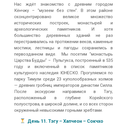
Нас ждёт знакомство с древним городом
Кёнчжу – "музеем без стен". В этом районе
сконцентрировано великое множество
исторических построек, монастырей и
археологических памятников. И хотя
большинство деревянных зданий не раз
перестраивались на протяжении веков, каменные
мостики, лестницы и пагоды сохранились в
первозданном виде. Мы посетим "монастырь
Царства Будды" – Пульгукса, построенный в 535
году и включенный в список памятников
культурного наследия ЮНЕСКО. Прогуляемся по
парку Тимули среди 23 куполообразных холмов
— древних гробниц императоров династии Силла.
После экскурсии направимся в Тэгу,
расположенный в глубине Корейского
полуострова, в широкой долине, и со всех сторон
окруженный невысокими горными хребтами.
День 11. Тэгу – Хапчеон – Сокчхо