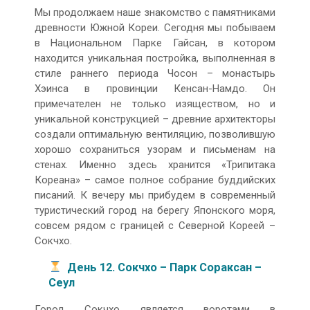
Мы продолжаем наше знакомство с памятниками
древности Южной Кореи. Сегодня мы побываем
в Национальном Парке Гайсан, в котором
находится уникальная постройка, выполненная в
стиле раннего периода Чосон – монастырь
Хэинса в провинции Кенсан-Намдо. Он
примечателен не только изяществом, но и
уникальной конструкцией – древние архитекторы
создали оптимальную вентиляцию, позволившую
хорошо сохраниться узорам и письменам на
стенах. Именно здесь хранится «Трипитака
Кореана» – самое полное собрание буддийских
писаний. К вечеру мы прибудем в современный
туристический город на берегу Японского моря,
совсем рядом с границей с Северной Кореей –
Сокчхо.
День 12. Сокчхо – Парк Сораксан –
Сеул
Город Сокчхо является воротами в