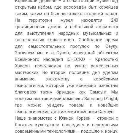
Корейской деревне – это настоящий музей под
открытым небом, где воссоздан быт корейцев
таким, каким он был несколько столетий назад.
На территории музея находятся 240
традиционных домов и небольшой амфитеатр
для выступления народных музыкальных и
танцевальных коллективов. Свободное время
для самостоятельных прогулок по Сеулу.
Заглянем мы и в Сувон, известный объектом
Всемирного наследия ЮНЕСКО – Крепостью
Хвасон, прогуляемся по улице ремесленных
мастерских. Во второй половине дня уделим
внимание знакомству с корейскими
технологиями, которые уже всемирно известны
благодаря таким брэндам как Самсунг. Мы
посетим выставочный комплекс Samsung D'Light,
где можно увидеть товары и новейшие
технологические достижения компании Самсунг
Наше знакомство с Южной Кореей – страной с
богатым культурным наследием и передовыми
современными технологиями – подошло к концу.