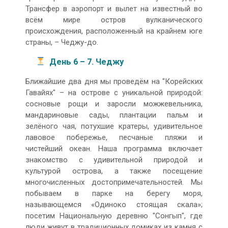
Трансфер в аэропорт и вылет на известный во
всём мире остров вулканического
происхождения, расположенный на крайнем юге
страны, – Чеджу-до.
День 6 – 7. Чеджу
Ближайшие два дня мы проведём на "Корейских
Гавайях" – на острове с уникальной природой:
сосновые рощи и заросли можжевельника,
мандариновые сады, плантации пальм и
зелёного чая, потухшие кратеры, удивительное
лавовое побережье, песчаные пляжи и
чистейший океан. Наша программа включает
знакомство с удивительной природой и
культурой острова, а также посещение
многочисленных достопримечательностей. Мы
побываем в парке на берегу моря,
называющемся «Одиноко стоящая скала»;
посетим Национальную деревню "Сонгып", где
люди живут в традиционных домиках из камня с