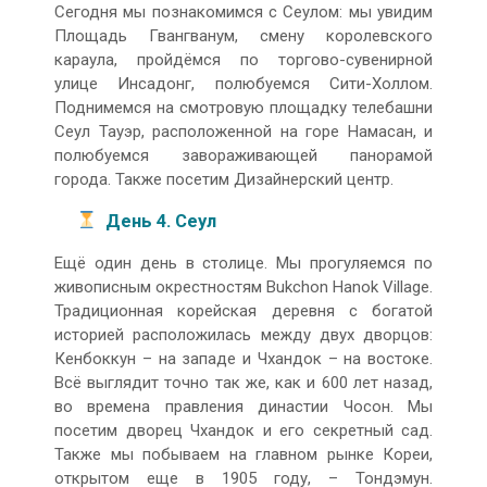
Сегодня мы познакомимся с Сеулом: мы увидим
Площадь Гвангванум, смену королевского
караула, пройдёмся по торгово-сувенирной
улице Инсадонг, полюбуемся Сити-Холлом.
Поднимемся на смотровую площадку телебашни
Сеул Тауэр, расположенной на горе Намасан, и
полюбуемся завораживающей панорамой
города. Также посетим Дизайнерский центр.
День 4. Сеул
Ещё один день в столице. Мы прогуляемся по
живописным окрестностям Bukchon Hanok Village.
Традиционная корейская деревня с богатой
историей расположилась между двух дворцов:
Кенбоккун – на западе и Чхандок – на востоке.
Всё выглядит точно так же, как и 600 лет назад,
во времена правления династии Чосон. Мы
посетим дворец Чхандок и его секретный сад.
Также мы побываем на главном рынке Кореи,
открытом еще в 1905 году, – Тондэмун.