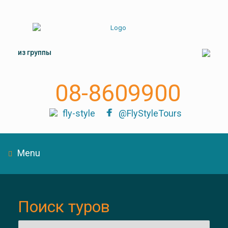
из группы
08-8609900
fly-style
@FlyStyleTours
Menu
Поиск туров