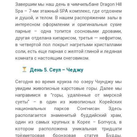
Завершим мы наш день в чимчильбане Dragon Hill
Spa – 7-ми этажный SPA комплекс, где отдохнем
и душой, и телом. В нашем распоряжении залы в
интересном оформлении и оригинальные сухие
парные – одна топится сосновыми дровами,
другая отделана кипарисом, третья — нефритом,
в четвертой пол покрыт нагретыми кристаллами
соли, есть еще парная с желтой глиной и ледяная
комната с настоящим снеговиком.
День 5. Сеул – Чеджу
Сегодня во время круиза по озеру Чхунджу мы
увидим живописные карстовые горы. Далее мы
направимся в "горы, удалённые от мирской
суеты" – в один из живописных Корейских
национальных парков Сонгнисан. Здесь
располагается знаменитый буддийский храм,
один из самых крупных в Корее – Бопчуса, в
котором расположена уникальная тридцати
трёхметровая бронзовая статуя Будды.