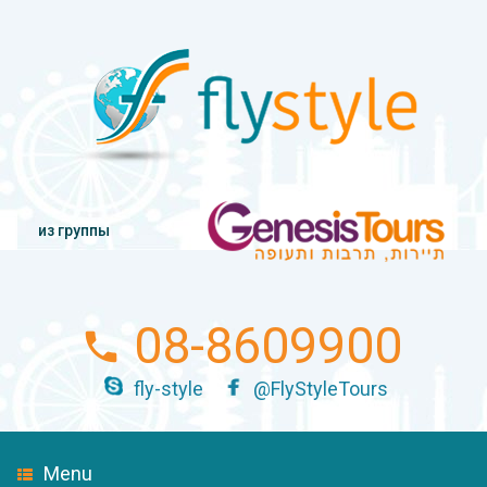
из группы
08-8609900
fly-style
@FlyStyleTours
Menu