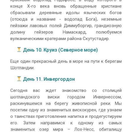
конце Х-го века вновь обращенные христиане
сбрасывали деревяные идолы языческих богов
(отсюда и название - водопад Бога), неземные
пейзажи лавовых полей Диммуборгир, грандиозную
долину гейзеров Намаскард, полюбуемся
вулканическими кратерами района Скутустадир.
День 10. Круиз (Северное море)
Еще один прекрасный день в море на пути к берегам
Шотландии.
День 11. Инвергордон
Сегодня вас ждет знакомство со столицей
шотландского виски городом Инвернессом,
раскинувшемся на берегу живописной реки. Мы
посетим одну из знаменитых вискокурен, где узнаем
о таинствах приготовления напитка и продегустируем
его. Затем направимся к одному из самых
знаменитых озер мира – Лох-Несс, обиталищу