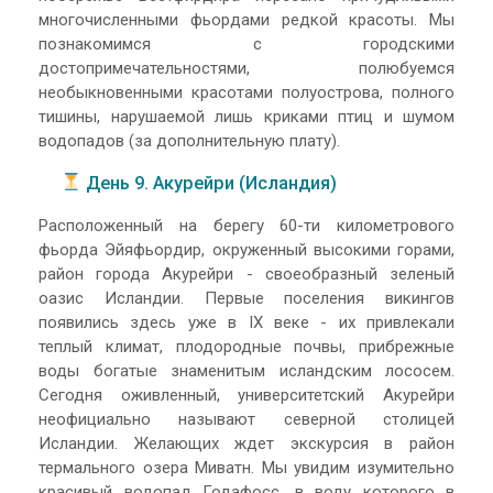
многочисленными фьордами редкой красоты. Мы
познакомимся с городскими
достопримечательностями, полюбуемся
необыкновенными красотами полуострова, полного
тишины, нарушаемой лишь криками птиц и шумом
водопадов (за дополнительную плату).
День 9. Акурейри (Исландия)
Расположенный на берегу 60-ти километрового
фьорда Эйяфьордир, окруженный высокими горами,
район города Акурейри - своеобразный зеленый
оазис Исландии. Первые поселения викингов
появились здесь уже в IX веке - их привлекали
теплый климат, плодородные почвы, прибрежные
воды богатые знаменитым исландским лососем.
Сегодня оживленный, университетский Акурейри
неофициально называют северной столицей
Исландии. Желающих ждет экскурсия в район
термального озера Миватн. Мы увидим изумительно
красивый водопад Годафосс, в воду которого в