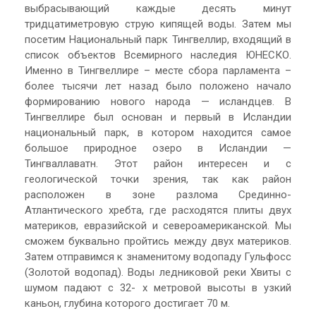
выбрасывающий каждые десять минут
тридцатиметровую струю кипящей воды. Затем мы
посетим Национальный парк Тингвеллир, входящий в
список объектов Всемирного наследия ЮНЕСКО.
Именно в Тингвеллире – месте сбора парламента –
более тысячи лет назад было положено начало
формированию нового народа — исландцев. В
Тингвеллире был основан и первый в Исландии
национальный парк, в котором находится самое
большое природное озеро в Исландии —
Тингваллаватн. Этот район интересен и с
геологической точки зрения, так как район
расположен в зоне разлома Срединно-
Атлантического хребта, где расходятся плиты двух
материков, евразийской и североамериканской. Мы
сможем буквально пройтись между двух материков.
Затем отправимся к знаменитому водопаду Гульфосс
(Золотой водопад). Воды ледниковой реки Хвиты с
шумом падают с 32- х метровой высоты в узкий
каньон, глубина которого достигает 70 м.